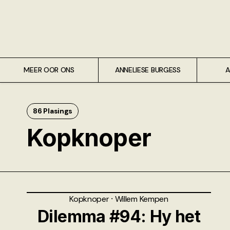
Meer oor ons
Anneliese Burgess
Ali van Wyk
MEER OOR ONS
ANNELIESE BURGESS
A
Piet Croucamp
86 Plasings
Willem Kempen
Kopknoper
Gas + Poste
Kop + Knoper
Kopknoper
⸱
Willem Kempen
Dilemma #94: Hy het