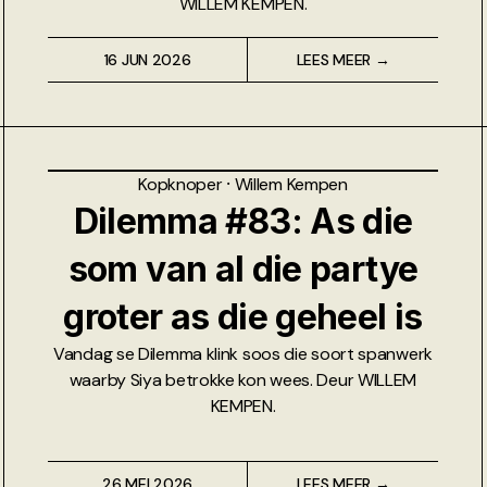
WILLEM KEMPEN.
16 JUN 2026
LEES MEER →
Kopknoper
⸱
Willem Kempen
Dilemma #83: As die
som van al die partye
groter as die geheel is
Vandag se Dilemma klink soos die soort spanwerk
waarby Siya betrokke kon wees. Deur WILLEM
KEMPEN.
26 MEI 2026
LEES MEER →