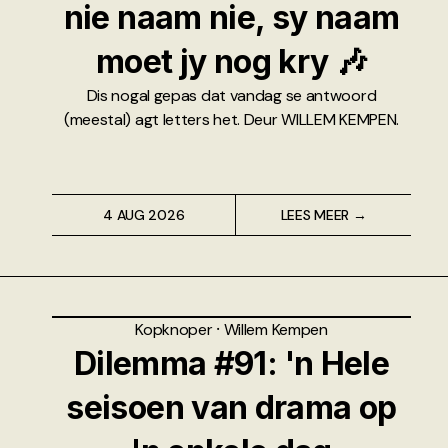
nie naam nie, sy naam
moet jy nog kry 🎶
Dis nogal gepas dat vandag se antwoord
(meestal) agt letters het. Deur WILLEM KEMPEN.
4 AUG 2026
LEES MEER →
Kopknoper
⸱
Willem Kempen
Dilemma #91: 'n Hele
seisoen van drama op