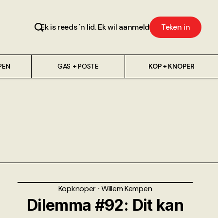
Ek is reeds 'n lid. Ek wil aanmeld
Teken in
PEN
GAS + POSTE
KOP + KNOPER
Kopknoper
⸱
Willem Kempen
Dilemma #92: Dit kan