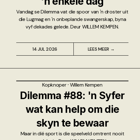
'n enkele dag
Vandag se Dilemma vat die spoor van 'n droster uit
die Lugmag en 'n onbeplande swangerskap, byna
vyf dekades gelede. Deur WILLEM KEMPEN.
14 JUL 2026
LEES MEER →
Kopknoper
⸱
Willem Kempen
Dilemma #88: 'n Syfer
wat kan help om die
skyn te bewaar
Maar in dié sport is die speelveld omtrent nooit