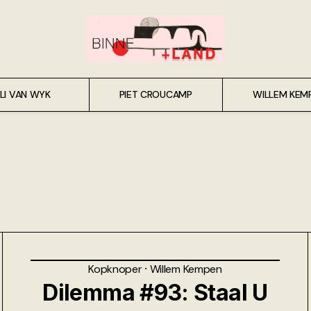
LI VAN WYK
PIET CROUCAMP
WILLEM KEM
Kopknoper
⸱
Willem Kempen
Dilemma #93: Staal U