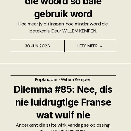
dié woord so baie
gebruik word
Hoe meer jy dit inspan, hoe minder word die
betekenis. Deur WILLEM KEMPEN.
30 JUN 2026
LEES MEER →
Kopknoper
⸱
Willem Kempen
Dilemma #85: Nee, dis
nie luidrugtige Franse
wat wuif nie
Anderkant die stilte wink vandag se oplossing.