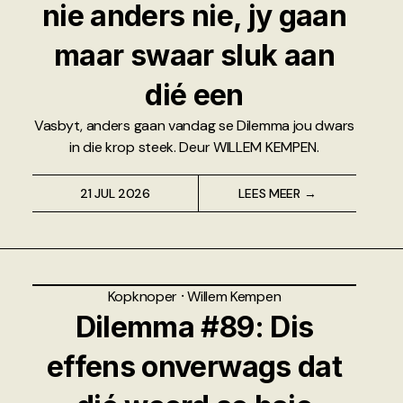
nie anders nie, jy gaan
maar swaar sluk aan
dié een
Vasbyt, anders gaan vandag se Dilemma jou dwars
in die krop steek. Deur WILLEM KEMPEN.
21 JUL 2026
LEES MEER →
Kopknoper
⸱
Willem Kempen
Dilemma #89: Dis
effens onverwags dat