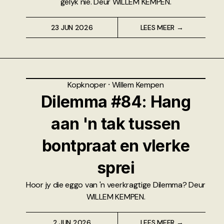
gelyk nie. Deur WILLEM KEMPEN.
23 JUN 2026
LEES MEER →
Kopknoper
⸱
Willem Kempen
Dilemma #84: Hang
aan 'n tak tussen
bontpraat en vlerke
sprei
Hoor jy die eggo van 'n veerkragtige Dilemma? Deur
WILLEM KEMPEN.
2 JUN 2026
LEES MEER →