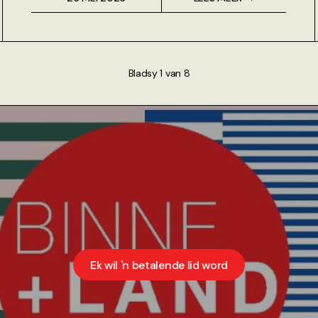
Bladsy 1 van 8
Ek wil 'n betalende lid word