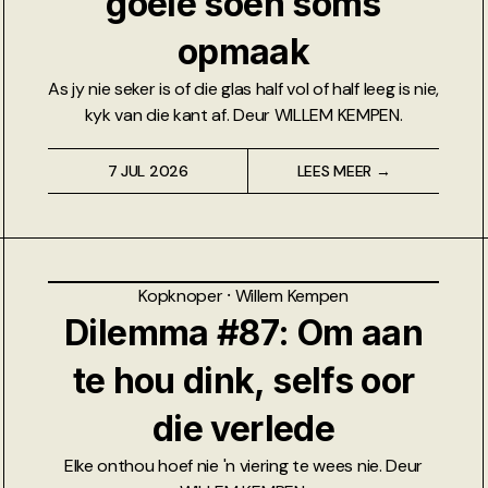
goeie soen soms
opmaak
As jy nie seker is of die glas half vol of half leeg is nie,
kyk van die kant af. Deur WILLEM KEMPEN.
7 JUL 2026
LEES MEER →
Kopknoper
⸱
Willem Kempen
Dilemma #87: Om aan
te hou dink, selfs oor
die verlede
Elke onthou hoef nie 'n viering te wees nie. Deur