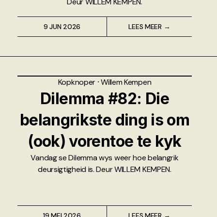
Deur WILLEM KEMPEN.
9 JUN 2026
LEES MEER →
Kopknoper
⸱
Willem Kempen
Dilemma #82: Die
belangrikste ding is om
(ook) vorentoe te kyk
Vandag se Dilemma wys weer hoe belangrik
deursigtigheid is. Deur WILLEM KEMPEN.
19 MEI 2026
LEES MEER →