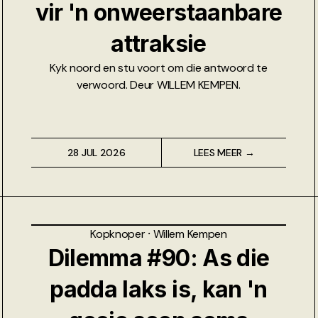
vir 'n onweerstaanbare
attraksie
Kyk noord en stu voort om die antwoord te
verwoord. Deur WILLEM KEMPEN.
28 JUL 2026
LEES MEER →
Kopknoper
⸱
Willem Kempen
Dilemma #90: As die
padda laks is, kan 'n