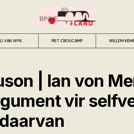
LI VAN WYK
PIET CROUCAMP
WILLEM KEM
uson | Ian von M
rgument vir selfv
 daarvan