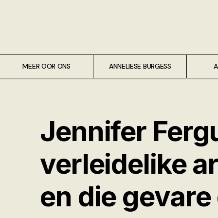
Meer oor ons
Anneliese Burgess
Ali van Wyk
MEER OOR ONS
ANNELIESE BURGESS
A
Piet Croucamp
Willem Kempen
Jennifer Ferg
Gas + Poste
verleidelike a
Kop + Knoper
en die gevare