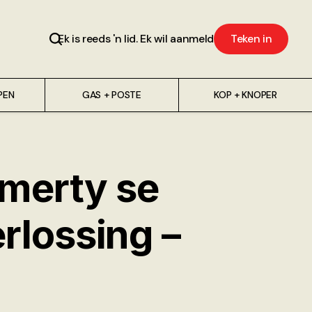
Ek is reeds 'n lid. Ek wil aanmeld
Teken in
PEN
GAS + POSTE
KOP + KNOPER
emerty se
erlossing –