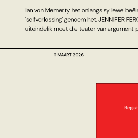
Ian von Memerty het onlangs sy lewe beëin
'selfverlossing' genoem het. JENNIFER FE
uiteindelik moet die teater van argument pl
11 MAART 2026
Regist