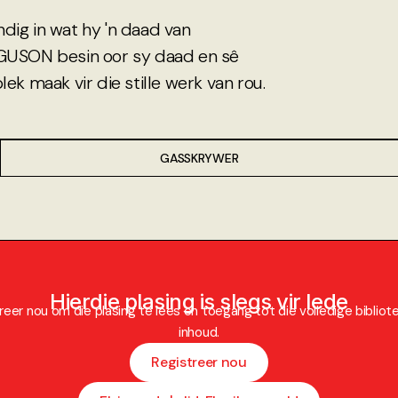
dig in wat hy 'n daad van
RGUSON besin oor sy daad en sê
ek maak vir die stille werk van rou.
GASSKRYWER
Hierdie plasing is slegs vir lede
reer nou om die plasing te lees en toegang tot die volledige bibliot
inhoud.
Registreer nou