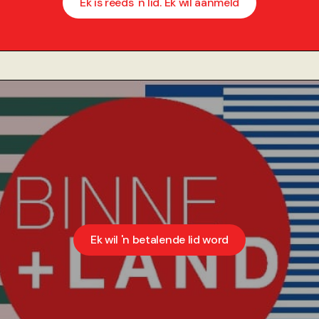
Ek is reeds 'n lid. Ek wil aanmeld
Ek wil 'n betalende lid word