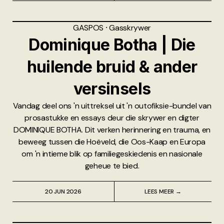
GASPOS
⸱
Gasskrywer
Dominique Botha | Die
huilende bruid & ander
versinsels
Vandag deel ons 'n uittreksel uit 'n outofiksie-bundel van
prosastukke en essays deur die skrywer en digter
DOMINIQUE BOTHA. Dit verken herinnering en trauma, en
beweeg tussen die Hoëveld, die Oos-Kaap en Europa
om 'n intieme blik op familiegeskiedenis en nasionale
geheue te bied.
20 JUN 2026
LEES MEER →