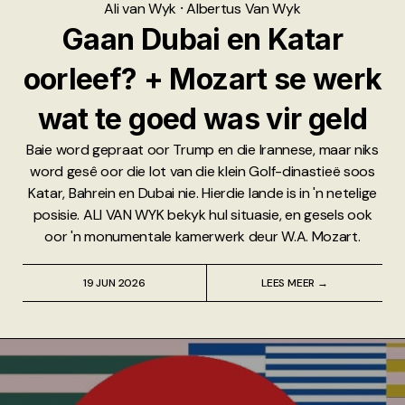
Ali van Wyk
⸱
Albertus Van Wyk
Gaan Dubai en Katar
oorleef? + Mozart se werk
wat te goed was vir geld
Baie word gepraat oor Trump en die Irannese, maar niks
word gesê oor die lot van die klein Golf-dinastieë soos
Katar, Bahrein en Dubai nie. Hierdie lande is in 'n netelige
posisie. ALI VAN WYK bekyk hul situasie, en gesels ook
oor 'n monumentale kamerwerk deur W.A. Mozart.
19 JUN 2026
LEES MEER →