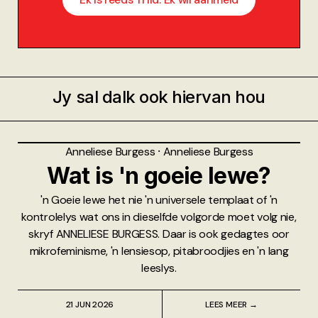
Jy sal dalk ook hiervan hou
Anneliese Burgess
⸱
Anneliese Burgess
Wat is 'n goeie lewe?
'n Goeie lewe het nie 'n universele templaat of 'n
kontrolelys wat ons in dieselfde volgorde moet volg nie,
skryf ANNELIESE BURGESS. Daar is ook gedagtes oor
mikrofeminisme, 'n lensiesop, pitabroodjies en 'n lang
leeslys.
21 JUN 2026
LEES MEER →