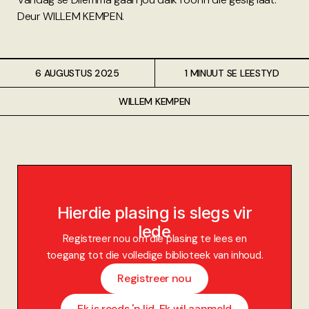
Deur WILLEM KEMPEN.
6 AUGUSTUS 2025
1 MINUUT SE LEESTYD
WILLEM KEMPEN
Hierdie plasing is slegs vir
lede
Registreer nou om die plasing te lees en
toegang tot die volledige biblioteek van inhoud.
Registreer nou
Ek is reeds 'n lid. Ek wil aanmeld