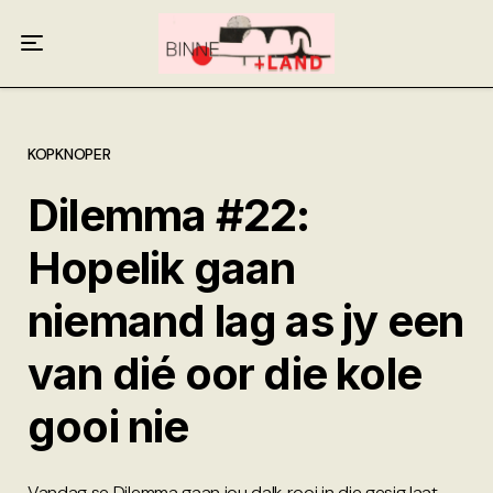
Meer oor ons
Anneliese Burgess
Ali van Wyk
KOPKNOPER
Dilemma #22:
Piet Croucamp
Hopelik gaan
Willem Kempen
niemand lag as jy een
Gas + Poste
van dié oor die kole
Kop + Knoper
gooi nie
Vandag se Dilemma gaan jou dalk rooi in die gesig laat.