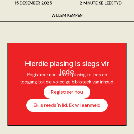
15 DESEMBER 2025
2 MINUTE SE LEESTYD
WILLEM KEMPEN
Hierdie plasing is slegs vir
lede
Registreer nou om die plasing te lees en
toegang tot die volledige biblioteek van inhoud.
Registreer nou
Ek is reeds 'n lid. Ek wil aanmeld