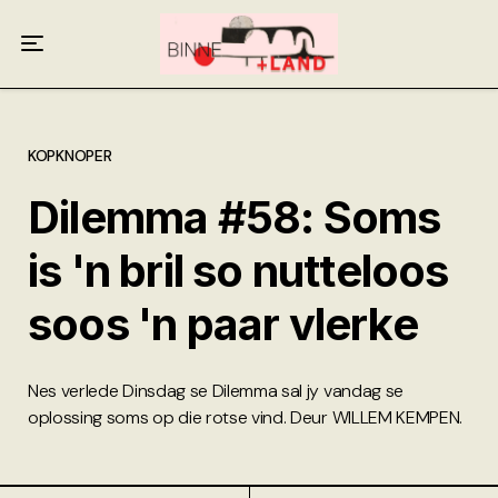
Meer oor ons
Anneliese Burgess
Ali van Wyk
KOPKNOPER
Dilemma #58: Soms
Piet Croucamp
is 'n bril so nutteloos
Willem Kempen
soos 'n paar vlerke
Gas + Poste
Kop + Knoper
Nes verlede Dinsdag se Dilemma sal jy vandag se
oplossing soms op die rotse vind. Deur WILLEM KEMPEN.