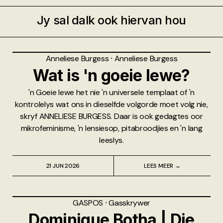
Jy sal dalk ook hiervan hou
Anneliese Burgess
⸱
Anneliese Burgess
Wat is 'n goeie lewe?
'n Goeie lewe het nie 'n universele templaat of 'n
kontrolelys wat ons in dieselfde volgorde moet volg nie,
skryf ANNELIESE BURGESS. Daar is ook gedagtes oor
mikrofeminisme, 'n lensiesop, pitabroodjies en 'n lang
leeslys.
21 JUN 2026
LEES MEER →
GASPOS
⸱
Gasskrywer
Dominique Botha | Die