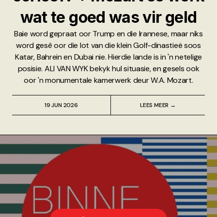
wat te goed was vir geld
Baie word gepraat oor Trump en die Irannese, maar niks
word gesê oor die lot van die klein Golf-dinastieë soos
Katar, Bahrein en Dubai nie. Hierdie lande is in 'n netelige
posisie. ALI VAN WYK bekyk hul situasie, en gesels ook
oor 'n monumentale kamerwerk deur W.A. Mozart.
19 JUN 2026
LEES MEER →