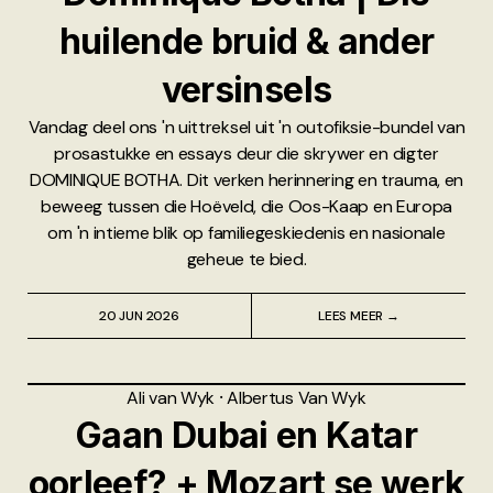
huilende bruid & ander
versinsels
Vandag deel ons 'n uittreksel uit 'n outofiksie-bundel van
prosastukke en essays deur die skrywer en digter
DOMINIQUE BOTHA. Dit verken herinnering en trauma, en
beweeg tussen die Hoëveld, die Oos-Kaap en Europa
om 'n intieme blik op familiegeskiedenis en nasionale
geheue te bied.
20 JUN 2026
LEES MEER →
Ali van Wyk
⸱
Albertus Van Wyk
Gaan Dubai en Katar
oorleef? + Mozart se werk