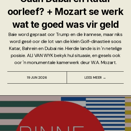
oorleef? + Mozart se werk
wat te goed was vir geld
Baie word gepraat oor Trump en die Irannese, maar niks
word gesê oor die lot van die klein Golf-dinastieë soos
Katar, Bahrein en Dubai nie. Hierdie lande is in 'n netelige
posisie. ALI VAN WYK bekyk hul situasie, en gesels ook
oor 'n monumentale kamerwerk deur W.A. Mozart.
19 JUN 2026
LEES MEER →