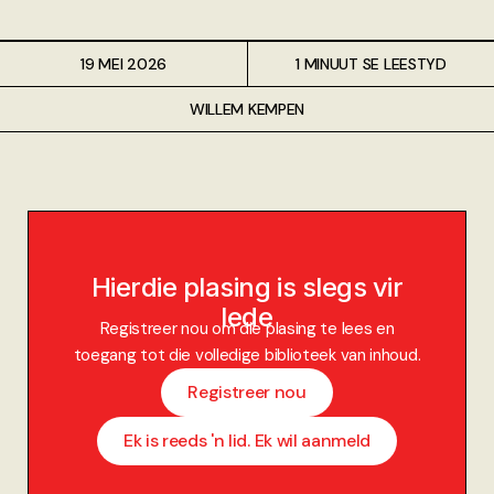
19 MEI 2026
1 MINUUT SE LEESTYD
WILLEM KEMPEN
Hierdie plasing is slegs vir
lede
Registreer nou om die plasing te lees en
toegang tot die volledige biblioteek van inhoud.
Registreer nou
Ek is reeds 'n lid. Ek wil aanmeld