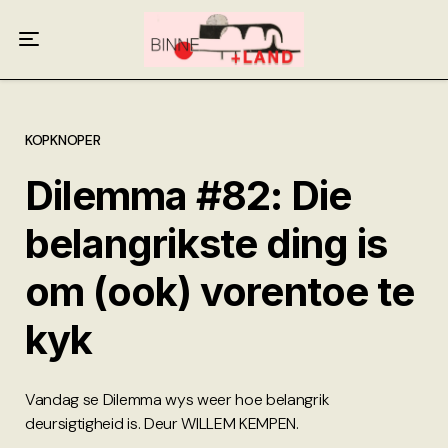
Meer oor ons
Anneliese Burgess
Ali van Wyk
KOPKNOPER
Dilemma #82: Die
Piet Croucamp
belangrikste ding is
Willem Kempen
om (ook) vorentoe te
Gas + Poste
kyk
Kop + Knoper
Vandag se Dilemma wys weer hoe belangrik
deursigtigheid is. Deur WILLEM KEMPEN.