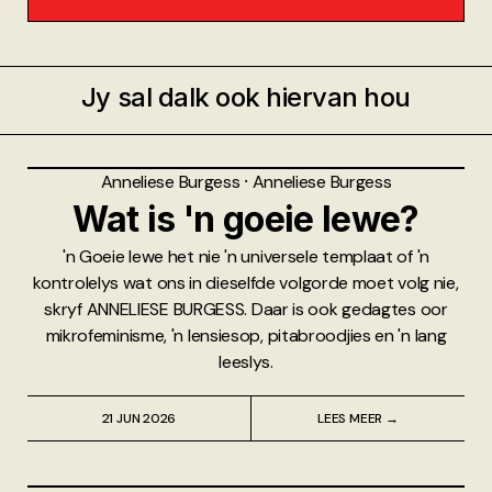
Jy sal dalk ook hiervan hou
Anneliese Burgess
⸱
Anneliese Burgess
Wat is 'n goeie lewe?
'n Goeie lewe het nie 'n universele templaat of 'n
kontrolelys wat ons in dieselfde volgorde moet volg nie,
skryf ANNELIESE BURGESS. Daar is ook gedagtes oor
mikrofeminisme, 'n lensiesop, pitabroodjies en 'n lang
leeslys.
21 JUN 2026
LEES MEER →