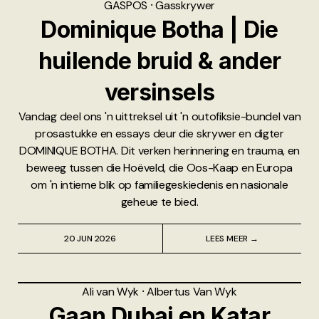
GASPOS
⸱
Gasskrywer
Dominique Botha | Die
huilende bruid & ander
versinsels
Vandag deel ons 'n uittreksel uit 'n outofiksie-bundel van
prosastukke en essays deur die skrywer en digter
DOMINIQUE BOTHA. Dit verken herinnering en trauma, en
beweeg tussen die Hoëveld, die Oos-Kaap en Europa
om 'n intieme blik op familiegeskiedenis en nasionale
geheue te bied.
20 JUN 2026
LEES MEER →
Ali van Wyk
⸱
Albertus Van Wyk
Gaan Dubai en Katar