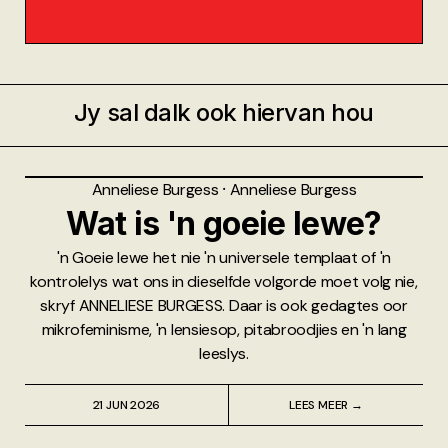
Jy sal dalk ook hiervan hou
Anneliese Burgess
⸱
Anneliese Burgess
Wat is 'n goeie lewe?
'n Goeie lewe het nie 'n universele templaat of 'n
kontrolelys wat ons in dieselfde volgorde moet volg nie,
skryf ANNELIESE BURGESS. Daar is ook gedagtes oor
mikrofeminisme, 'n lensiesop, pitabroodjies en 'n lang
leeslys.
21 JUN 2026
LEES MEER →