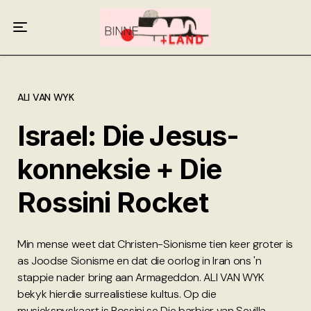
Meer oor ons
Anneliese Burgess
Ali van Wyk
ALI VAN WYK
Israel: Die Jesus-
Piet Croucamp
konneksie + Die
Willem Kempen
Rossini Rocket
Gas + Poste
Kop + Knoper
Min mense weet dat Christen-Sionisme tien keer groter is
as Joodse Sionisme en dat die oorlog in Iran ons 'n
stappie nader bring aan Armageddon. ALI VAN WYK
bekyk hierdie surrealistiese kultus. Op die
musiekspyskaart is Rossini se Die barbier van Sevilla.