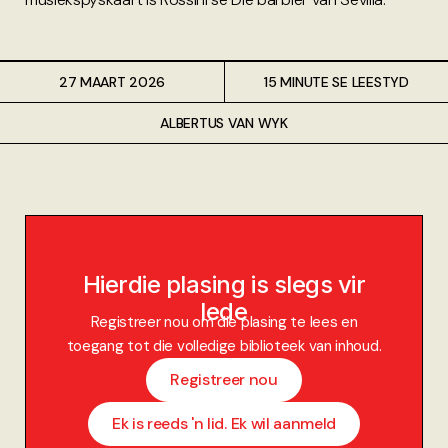
27 MAART 2026
15 MINUTE SE LEESTYD
ALBERTUS VAN WYK
Hierdie plasing is slegs vir
lede
Registreer nou om die plasing te lees en
toegang tot die volledige biblioteek van inhoud.
Registreer nou
Ek is reeds 'n lid. Ek wil aanmeld