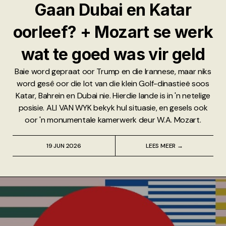
Gaan Dubai en Katar
oorleef? + Mozart se werk
wat te goed was vir geld
Baie word gepraat oor Trump en die Irannese, maar niks
word gesê oor die lot van die klein Golf-dinastieë soos
Katar, Bahrein en Dubai nie. Hierdie lande is in 'n netelige
posisie. ALI VAN WYK bekyk hul situasie, en gesels ook
oor 'n monumentale kamerwerk deur W.A. Mozart.
19 JUN 2026
LEES MEER →