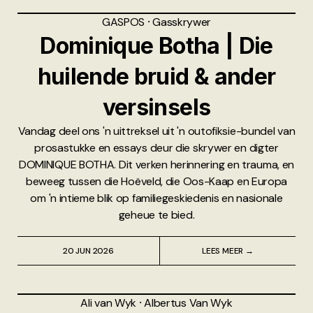
GASPOS
⸱
Gasskrywer
Dominique Botha | Die
huilende bruid & ander
versinsels
Vandag deel ons 'n uittreksel uit 'n outofiksie-bundel van
prosastukke en essays deur die skrywer en digter
DOMINIQUE BOTHA. Dit verken herinnering en trauma, en
beweeg tussen die Hoëveld, die Oos-Kaap en Europa
om 'n intieme blik op familiegeskiedenis en nasionale
geheue te bied.
20 JUN 2026
LEES MEER →
Ali van Wyk
⸱
Albertus Van Wyk