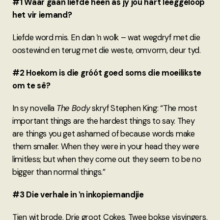
#1 Waar gaan liefde heen as jy jou hart leeggeloop
het vir iemand?
Liefde word mis. En dan ŉ wolk – wat wegdryf met die
oostewind en terug met die weste, omvorm, deur tyd.
#2 Hoekom is die gróót goed soms die moeilikste
om te sê?
In sy novella
The Body
skryf Stephen King: “The most
important things are the hardest things to say. They
are things you get ashamed of because words make
them smaller. When they were in your head they were
limitless; but when they come out they seem to be no
bigger than normal things.”
#3 Die verhale in ŉ inkopiemandjie
Tien wit brode. Drie groot Cokes. Twee bokse visvingers.