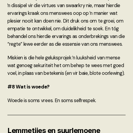
ŉ dissipel vir die virtues van swaarkry nie, maar hierdie
ervarings kraak ons menswees oop op ŉ manier wat
plesier nooit kan doen nie. Dit druk ons om te groei, om
empatie te ontwikkel, om duidelikheid te soek. En tóg
behandel ons hierdie ervarings as onderbrekings van die
“regte” lewe eerder as die essensie van ons menswees.
Miskien is die hele geluksprojek ŉ luuksheid van mense
wat genoeg sekuriteit het om behep te wees met goed
voel, in plaas van betekenis (en vir baie, blote oorlewing).
#8 Wat is woede?
Woede is soms vrees. En soms selfrespek.
Lemmetjies en suurlemoene