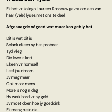
Ek het vir kollega Laureen Rossouw gevra om een van
haar (vele) lysies met ons te deel.
Afgesaagde sêgoed wat maar kon gebly het
Dit is wat dit is
Solank elkeen sy bes probeer
Tyd vlieg
Die lewe is kort
Elkeen vir homself
Leef jou droom
Jy mag maar
Ook maar mens
Môre is nog ŉ dag
Hy werk hard vir sy geld
Jy moet doen hoe jy goeddink
Ek meng nie in nie