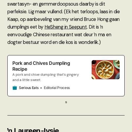
swartasyn- en gemmerdoopsous daarby is dit
perfeksie. Lig maar vullend. (Ek het terloops, laas in die
Kaap, op aanbeveling van my vriend Bruce Hong gaan
dumplings eet by
HeSheng in Seepunt
. Dit is ŉ
eenvoudige Chinese restaurant wat deur ŉ ma en
dogter bestuur word en die kos is wonderlik.)
Pork and Chives Dumpling
Recipe
A pork and chive dumpling that’s gingery
and a little sweet.
Serious Eats
Editorial Process
s
ŉ Laureen-lysie