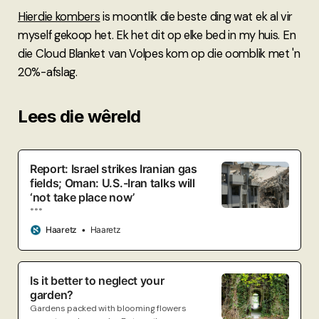
Hierdie kombers
is moontlik die beste ding wat ek al vir
myself gekoop het. Ek het dit op elke bed in my huis. En
die Cloud Blanket van Volpes kom op die oomblik met 'n
20%-afslag.
Lees die wêreld
Report: Israel strikes Iranian gas
fields; Oman: U.S.-Iran talks will
‘not take place now’
***
Haaretz
Haaretz
Is it better to neglect your
garden?
Gardens packed with blooming flowers