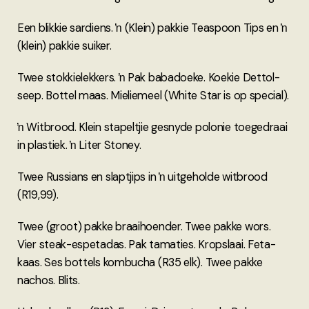
Een blikkie sardiens. ŉ (Klein) pakkie Teaspoon Tips en ŉ
(klein) pakkie suiker.
Twee stokkielekkers. ŉ Pak babadoeke. Koekie Dettol-
seep. Bottel maas. Mieliemeel (White Star is op special).
ŉ Witbrood. Klein stapeltjie gesnyde polonie toegedraai
in plastiek. ŉ Liter Stoney.
Twee Russians en slaptjips in ŉ uitgeholde witbrood
(R19,99).
Twee (groot) pakke braaihoender. Twee pakke wors.
Vier steak-espetadas. Pak tamaties. Kropslaai. Feta-
kaas. Ses bottels kombucha (R35 elk). Twee pakke
nachos. Blits.