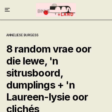
Meer oor ons
Anneliese Burgess
Ali van Wyk
ANNELIESE BURGESS
8 random vrae oor
Piet Croucamp
die lewe, 'n
Willem Kempen
sitrusboord,
Gas + Poste
dumplings + 'n
Kop + Knoper
Laureen-lysie oor
clichés