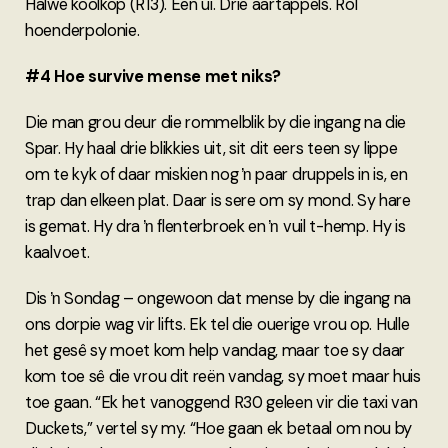
Halwe koolkop (R13). Een ui. Drie aartappels. Rol
hoenderpolonie.
#4 Hoe survive mense met niks?
Die man grou deur die rommelblik by die ingang na die
Spar. Hy haal drie blikkies uit, sit dit eers teen sy lippe
om te kyk of daar miskien nog ŉ paar druppels in is, en
trap dan elkeen plat. Daar is sere om sy mond. Sy hare
is gemat. Hy dra ŉ flenterbroek en ŉ vuil t-hemp. Hy is
kaalvoet.
Dis ŉ Sondag – ongewoon dat mense by die ingang na
ons dorpie wag vir lifts. Ek tel die ouerige vrou op. Hulle
het gesê sy moet kom help vandag, maar toe sy daar
kom toe sê die vrou dit reën vandag, sy moet maar huis
toe gaan. “Ek het vanoggend R30 geleen vir die taxi van
Duckets,” vertel sy my. “Hoe gaan ek betaal om nou by