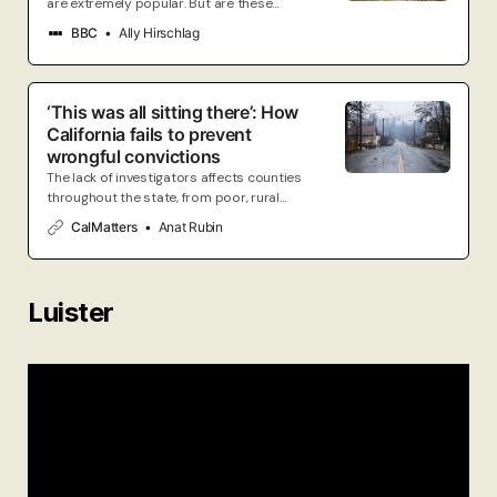
are extremely popular. But are these
highly curated creations actually helpful –
BBC
Ally Hirschlag
or is it better to allow nature to take its
own course?
‘This was all sitting there’: How
California fails to prevent
wrongful convictions
The lack of investigators affects counties
throughout the state, from poor, rural
areas to the state’s largest and most
CalMatters
Anat Rubin
well-funded public defense offices.
Luister