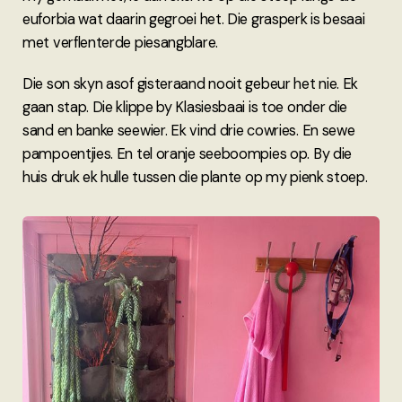
euforbia wat daarin gegroei het. Die grasperk is besaai
met verflenterde piesangblare.
Die son skyn asof gisteraand nooit gebeur het nie. Ek
gaan stap. Die klippe by Klasiesbaai is toe onder die
sand en banke seewier. Ek vind drie cowries. En sewe
pampoentjies. En tel oranje seeboompies op. By die
huis druk ek hulle tussen die plante op my pienk stoep.