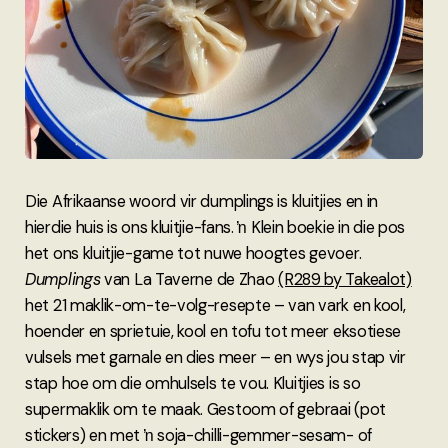
Die Afrikaanse woord vir dumplings is kluitjies en in
hierdie huis is ons kluitjie-fans. ŉ Klein boekie in die pos
het ons kluitjie-game tot nuwe hoogtes gevoer.
Dumplings
van La Taverne de Zhao
(R289 by Takealot)
het 21 maklik-om-te-volg-resepte – van vark en kool,
hoender en sprietuie, kool en tofu tot meer eksotiese
vulsels met garnale en dies meer – en wys jou stap vir
stap hoe om die omhulsels te vou. Kluitjies is so
supermaklik om te maak. Gestoom of gebraai (pot
stickers) en met ŉ soja-chilli-gemmer-sesam- of