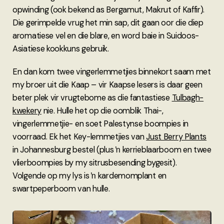
opwinding (ook bekend as Bergamut, Makrut of Kaffir).
Die gerimpelde vrug het min sap, dit gaan oor die diep
aromatiese vel en die blare, en word baie in Suidoos-
Asiatiese kookkuns gebruik.
En dan kom twee vingerlemmetjies binnekort saam met
my broer uit die Kaap – vir Kaapse lesers is daar geen
beter plek vir vrugtebome as die fantastiese
Tulbagh-
kwekery
nie. Hulle het op die oomblik Thai-,
vingerlemmetjie- en soet Palestynse boompies in
voorraad. Ek het Key-lemmetjies van
Just Berry Plants
in Johannesburg bestel (plus ŉ kerrieblaarboom en twee
vlierboompies by my sitrusbesending bygesit).
Volgende op my lys is ŉ kardemomplant en
swartpeperboom van hulle.