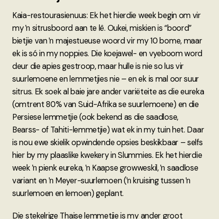
Kaia-restourasienuus: Ek het hierdie week begin om vir
my ŉ sitrusboord aan te lê. Oukei, miskien is “boord”
bietjie van ŉ majestueuse woord vir my 10 bome, maar
ek is só in my noppies. Die koejawel- en vyeboom word
deur die apies gestroop, maar hulle is nie so lus vir
suurlemoene en lemmetjies nie – en ek is mal oor suur
sitrus. Ek soek al baie jare ander variëteite as die eureka
(omtrent 80% van Suid-Afrika se suurlemoene) en die
Persiese lemmetjie (ook bekend as die saadlose,
Bearss- of Tahiti-lemmetjie) wat ek in my tuin het. Daar
is nou ewe skielik opwindende opsies beskikbaar – selfs
hier by my plaaslike kwekery in Slummies. Ek het hierdie
week ŉ pienk eureka, ŉ Kaapse growweskil, ŉ saadlose
variant en ŉ Meyer-suurlemoen (ŉ kruising tussen ŉ
suurlemoen en lemoen) geplant.
Die stekelrige Thaise lemmetjie is my ander groot