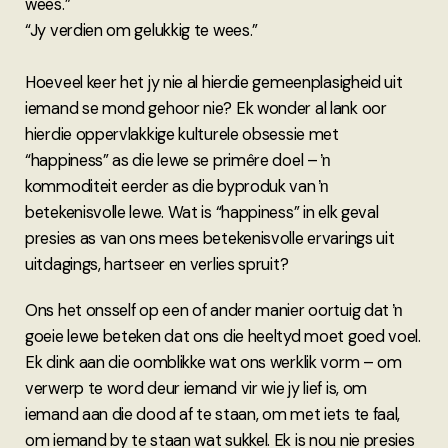
wees.”
“Jy verdien om gelukkig te wees.”
Hoeveel keer het jy nie al hierdie gemeenplasigheid uit
iemand se mond gehoor nie? Ek wonder al lank oor
hierdie oppervlakkige kulturele obsessie met
“happiness” as die lewe se primêre doel – ŉ
kommoditeit eerder as die byproduk van ŉ
betekenisvolle lewe. Wat is “happiness” in elk geval
presies as van ons mees betekenisvolle ervarings uit
uitdagings, hartseer en verlies spruit?
Ons het onsself op een of ander manier oortuig dat ŉ
goeie lewe beteken dat ons die heeltyd moet goed voel.
Ek dink aan die oomblikke wat ons werklik vorm – om
verwerp te word deur iemand vir wie jy lief is, om
iemand aan die dood af te staan, om met iets te faal,
om iemand by te staan wat sukkel. Ek is nou nie presies