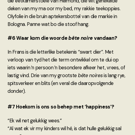
die eetkamerstoele van Helmond, die wit gehekelde
deken van my ma oor my bed, my rakkie teekoppies.
Olyfolie in die bruin aptekersbottel van die markie in
Bologna. Panne wat bo die stoof hang.
#6 Waar kom die woorde
bête noire
vandaan?
In Frans is die letterlike betekenis “swart dier”. Met
verloop van tyd het die term ontwikkel om te dui op
iets waarin ŉ persoon ŉ besondere afkeer het, vrees, of
lastig vind. Drie van my grootste
bête noires
is lang rye,
spitsverkeer en blits (en veral die daaropvolgende
donder).
#7 Hoekom is ons so behep met ‘happiness’?
“Ek wil net gelukkig wees.”
“Al wat ek vir my kinders wil hê, is dat hulle gelukkig sal