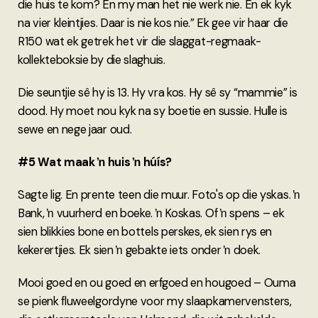
die huis te kom? En my man het nie werk nie. En ek kyk
na vier kleintjies. Daar is nie kos nie.” Ek gee vir haar die
R150 wat ek getrek het vir die slaggat-regmaak-
kollekteboksie by die slaghuis.
Die seuntjie sê hy is 13. Hy vra kos. Hy sê sy “mammie” is
dood. Hy moet nou kyk na sy boetie en sussie. Hulle is
sewe en nege jaar oud.
#5 Wat maak ŉ huis ŉ húís?
Sagte lig. En prente teen die muur. Foto's op die yskas. ŉ
Bank, ŉ vuurherd en boeke. ŉ Koskas. Of ŉ spens – ek
sien blikkies bone en bottels perskes, ek sien rys en
kekerertjies. Ek sien ŉ gebakte iets onder ŉ doek.
Mooi goed en ou goed en erfgoed en hougoed – Ouma
se pienk fluweelgordyne voor my slaapkamervensters,