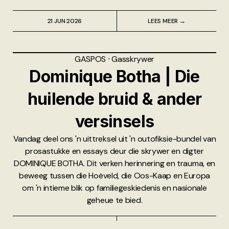
21 JUN 2026
LEES MEER →
GASPOS
⸱
Gasskrywer
Dominique Botha | Die
huilende bruid & ander
versinsels
Vandag deel ons 'n uittreksel uit 'n outofiksie-bundel van
prosastukke en essays deur die skrywer en digter
DOMINIQUE BOTHA. Dit verken herinnering en trauma, en
beweeg tussen die Hoëveld, die Oos-Kaap en Europa
om 'n intieme blik op familiegeskiedenis en nasionale
geheue te bied.
20 JUN 2026
LEES MEER →