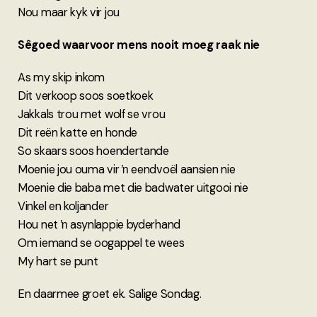
Nou maar kyk vir jou
Sêgoed waarvoor mens nooit moeg raak nie
As my skip inkom
Dit verkoop soos soetkoek
Jakkals trou met wolf se vrou
Dit reën katte en honde
So skaars soos hoendertande
Moenie jou ouma vir ŉ eendvoël aansien nie
Moenie die baba met die badwater uitgooi nie
Vinkel en koljander
Hou net ŉ asynlappie byderhand
Om iemand se oogappel te wees
My hart se punt
En daarmee groet ek. Salige Sondag.