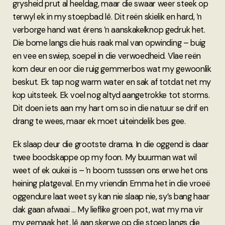
grysheid prut al heeldag, maar die swaar weer steek op
terwyl ek in my stoepbad lê. Dit reën skielik en hard, ŉ
verborge hand wat êrens ŉ aanskakelknop gedruk het.
Die bome langs die huis raak mal van opwinding – buig
en vee en swiep, soepel in die verwoedheid. Vlae reën
kom deur en oor die ruig gemmerbos wat my gewoonlik
beskut. Ek tap nog warm water en sak af totdat net my
kop uitsteek. Ek voel nog altyd aangetrokke tot storms.
Dit doen iets aan my hart om so in die natuur se drif en
drang te wees, maar ek moet uiteindelik bes gee.
Ek slaap deur die grootste drama. In die oggend is daar
twee boodskappe op my foon. My buurman wat wil
weet of ek oukei is – ŉ boom tusssen ons erwe het ons
heining platgeval. En my vriendin Emma het in die vroeë
oggendure laat weet sy kan nie slaap nie, sy’s bang haar
dak gaan afwaai ... My lieflike groen pot, wat my ma vir
my gemaak het, lê aan skerwe op die stoep langs die