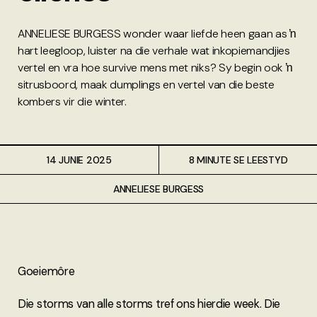
ANNELIESE BURGESS wonder waar liefde heen gaan as ŉ
hart leegloop, luister na die verhale wat inkopiemandjies
vertel en vra hoe survive mens met niks? Sy begin ook ŉ
sitrusboord, maak dumplings en vertel van die beste
kombers vir die winter.
14 JUNIE 2025
8 MINUTE SE LEESTYD
ANNELIESE BURGESS
Goeiemôre
Die storms van alle storms tref ons hierdie week. Die