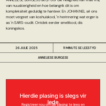
van nuuskierigheid en hoe belangrik dit is om
kompleksiteit geduldig te hanteer. En JOHAN NEL sê ons
moet vergeet van koshuiskool, 'n herinnering wat erger is
as 'n SARS-oudit. Ontdek eerder smeltkool, dis
koningskos.
26 JULIE 2025
11 MINUTE SE LEESTYD
ANNELIESE BURGESS
Hierdie plasing is slegs vir
lede
Registreer nou om die plasing te lees en