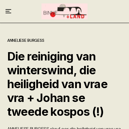
Meer oor ons
Anneliese Burgess
Ali van Wyk
ANNELIESE BURGESS
Die reiniging van
Piet Croucamp
winterswind, die
Willem Kempen
heiligheid van vrae
Gas + Poste
vra + Johan se
Kop + Knoper
tweede kospos (!)
ANNELIESE BURGESS skryf oor die heiligheid van vrae vra,