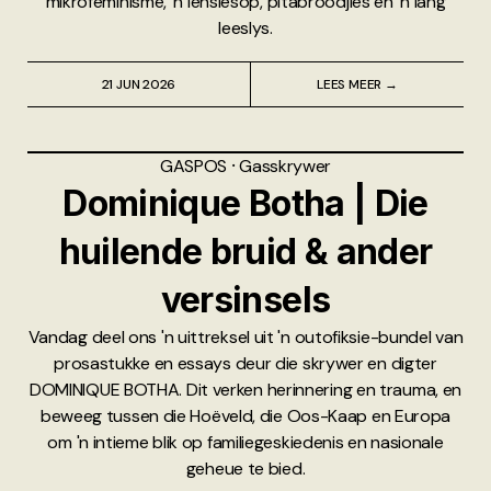
mikrofeminisme, 'n lensiesop, pitabroodjies en 'n lang
leeslys.
21 JUN 2026
LEES MEER →
GASPOS
⸱
Gasskrywer
Dominique Botha | Die
huilende bruid & ander
versinsels
Vandag deel ons 'n uittreksel uit 'n outofiksie-bundel van
prosastukke en essays deur die skrywer en digter
DOMINIQUE BOTHA. Dit verken herinnering en trauma, en
beweeg tussen die Hoëveld, die Oos-Kaap en Europa
om 'n intieme blik op familiegeskiedenis en nasionale
geheue te bied.