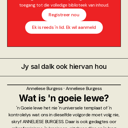
toegang tot die volledige biblioteek van inhoud.
Registreer nou
Ek is reeds 'n lid. Ek wil aanmeld
Jy sal dalk ook hiervan hou
Anneliese Burgess
⸱
Anneliese Burgess
Wat is 'n goeie lewe?
'n Goeie lewe het nie 'n universele templaat of 'n
kontrolelys wat ons in dieselfde volgorde moet volg nie,
skryf ANNELIESE BURGESS. Daar is ook gedagtes oor