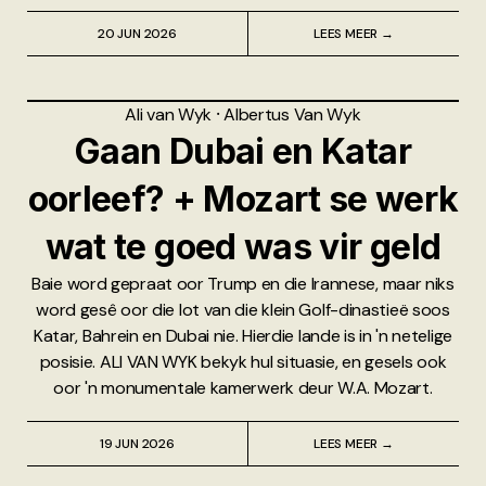
20 JUN 2026
LEES MEER →
Ali van Wyk
⸱
Albertus Van Wyk
Gaan Dubai en Katar
oorleef? + Mozart se werk
wat te goed was vir geld
Baie word gepraat oor Trump en die Irannese, maar niks
word gesê oor die lot van die klein Golf-dinastieë soos
Katar, Bahrein en Dubai nie. Hierdie lande is in 'n netelige
posisie. ALI VAN WYK bekyk hul situasie, en gesels ook
oor 'n monumentale kamerwerk deur W.A. Mozart.
19 JUN 2026
LEES MEER →