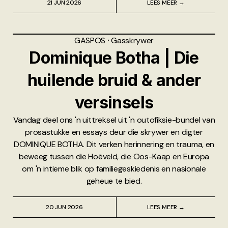
21 JUN 2026
LEES MEER →
GASPOS
⸱
Gasskrywer
Dominique Botha | Die
huilende bruid & ander
versinsels
Vandag deel ons 'n uittreksel uit 'n outofiksie-bundel van
prosastukke en essays deur die skrywer en digter
DOMINIQUE BOTHA. Dit verken herinnering en trauma, en
beweeg tussen die Hoëveld, die Oos-Kaap en Europa
om 'n intieme blik op familiegeskiedenis en nasionale
geheue te bied.
20 JUN 2026
LEES MEER →