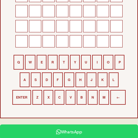
Q
W
E
R
T
Y
U
I
O
P
A
S
D
F
G
H
J
K
L
ENTER
Z
X
C
V
B
N
M
←
WhatsApp