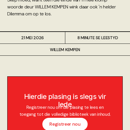
woorde deur WILLEM KEMPEN wink daar ook 'n helder
Dilemma om op te los.
21 MEI 2026
8 MINUTE SE LEESTYD
WILLEM KEMPEN
Hierdie plasing is slegs vir
lede
Registreer nou om die plasing te lees en
toegang tot die volledige biblioteek van inhoud.
Registreer nou