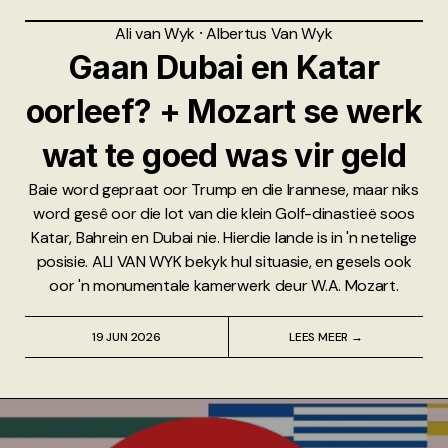
Ali van Wyk
⸱
Albertus Van Wyk
Gaan Dubai en Katar
oorleef? + Mozart se werk
wat te goed was vir geld
Baie word gepraat oor Trump en die Irannese, maar niks
word gesê oor die lot van die klein Golf-dinastieë soos
Katar, Bahrein en Dubai nie. Hierdie lande is in 'n netelige
posisie. ALI VAN WYK bekyk hul situasie, en gesels ook
oor 'n monumentale kamerwerk deur W.A. Mozart.
19 JUN 2026
LEES MEER →