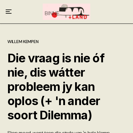
Meer oor ons
Anneliese Burgess
Ali van Wyk
WILLEM KEMPEN
Die vraag is nie óf
Piet Croucamp
nie, dis wátter
Willem Kempen
probleem jy kan
Gas + Poste
oplos (+ 'n ander
Kop + Knoper
soort Dilemma)
Skep moed, want teen die einde van 'n hele klomp