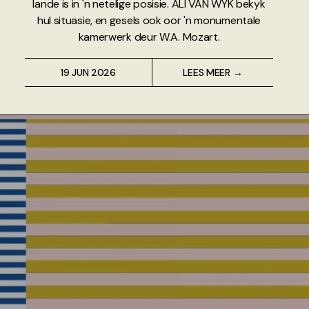
lande is in 'n netelige posisie. ALI VAN WYK bekyk
hul situasie, en gesels ook oor 'n monumentale
kamerwerk deur W.A. Mozart.
19 JUN 2026
LEES MEER →