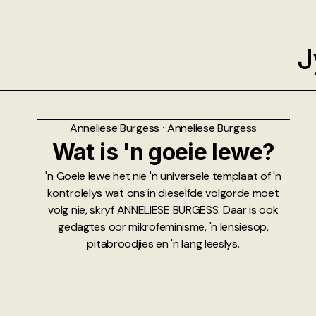
J
Anneliese Burgess
⸱
Anneliese Burgess
Wat is 'n goeie lewe?
'n Goeie lewe het nie 'n universele templaat of 'n
kontrolelys wat ons in dieselfde volgorde moet
volg nie, skryf ANNELIESE BURGESS. Daar is ook
gedagtes oor mikrofeminisme, 'n lensiesop,
pitabroodjies en 'n lang leeslys.