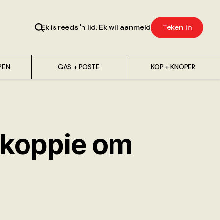
Ek is reeds 'n lid. Ek wil aanmeld
Teken in
PEN
GAS + POSTE
KOP + KNOPER
u koppie om