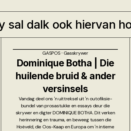
y sal dalk ook hiervan h
GASPOS
⸱
Gasskrywer
Dominique Botha | Die
huilende bruid & ander
versinsels
Vandag deel ons 'n uittreksel uit 'n outofiksie-
bundel van prosastukke en essays deur die
skrywer en digter DOMINIQUE BOTHA. Dit verken
herinnering en trauma, en beweeg tussen die
Hoëveld, die Oos-Kaap en Europa om 'n intieme