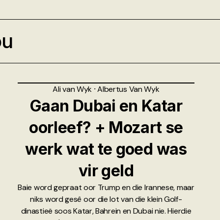
ou
Ali van Wyk
⸱
Albertus Van Wyk
Gaan Dubai en Katar
oorleef? + Mozart se
werk wat te goed was
vir geld
Baie word gepraat oor Trump en die Irannese, maar
niks word gesê oor die lot van die klein Golf-
dinastieë soos Katar, Bahrein en Dubai nie. Hierdie