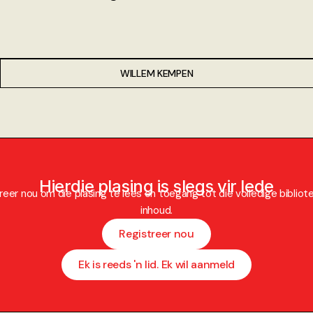
WILLEM KEMPEN
Hierdie plasing is slegs vir lede
reer nou om die plasing te lees en toegang tot die volledige bibliot
inhoud.
Registreer nou
Ek is reeds 'n lid. Ek wil aanmeld