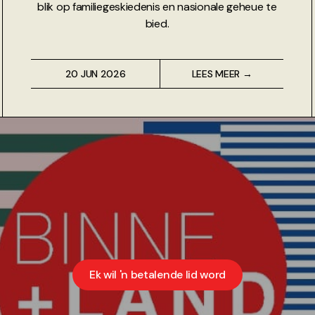
blik op familiegeskiedenis en nasionale geheue te
bied.
20 JUN 2026
LEES MEER →
Ek wil 'n betalende lid word