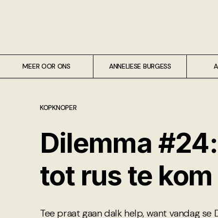
Meer oor ons
Anneliese Burgess
Ali van Wyk
MEER OOR ONS
ANNELIESE BURGESS
A
Piet Croucamp
KOPKNOPER
Willem Kempen
Dilemma #24: 
Gas + Poste
tot rus te kom
Kop + Knoper
Tee praat gaan dalk help, want vandag se 