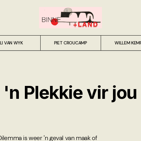
LI VAN WYK
PIET CROUCAMP
WILLEM KEM
'n Plekkie vir jo
Dilemma is weer 'n geval van maak of