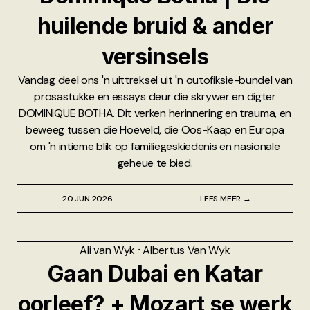
huilende bruid & ander
versinsels
Vandag deel ons 'n uittreksel uit 'n outofiksie-bundel van
prosastukke en essays deur die skrywer en digter
DOMINIQUE BOTHA. Dit verken herinnering en trauma, en
beweeg tussen die Hoëveld, die Oos-Kaap en Europa
om 'n intieme blik op familiegeskiedenis en nasionale
geheue te bied.
20 JUN 2026
LEES MEER →
Ali van Wyk
⸱
Albertus Van Wyk
Gaan Dubai en Katar
oorleef? + Mozart se werk