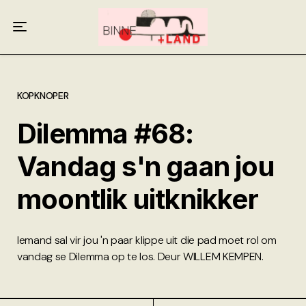
Meer oor ons
Anneliese Burgess
Ali van Wyk
KOPKNOPER
Dilemma #68:
Piet Croucamp
Vandag s'n gaan jou
Willem Kempen
moontlik uitknikker
Gas + Poste
Kop + Knoper
Iemand sal vir jou 'n paar klippe uit die pad moet rol om
vandag se Dilemma op te los. Deur WILLEM KEMPEN.