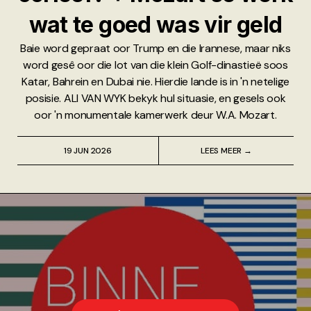
wat te goed was vir geld
Baie word gepraat oor Trump en die Irannese, maar niks
word gesê oor die lot van die klein Golf-dinastieë soos
Katar, Bahrein en Dubai nie. Hierdie lande is in 'n netelige
posisie. ALI VAN WYK bekyk hul situasie, en gesels ook
oor 'n monumentale kamerwerk deur W.A. Mozart.
19 JUN 2026
LEES MEER →