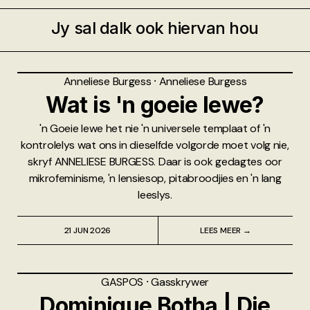
Jy sal dalk ook hiervan hou
Anneliese Burgess
⸱
Anneliese Burgess
Wat is 'n goeie lewe?
'n Goeie lewe het nie 'n universele templaat of 'n
kontrolelys wat ons in dieselfde volgorde moet volg nie,
skryf ANNELIESE BURGESS. Daar is ook gedagtes oor
mikrofeminisme, 'n lensiesop, pitabroodjies en 'n lang
leeslys.
21 JUN 2026
LEES MEER →
GASPOS
⸱
Gasskrywer
Dominique Botha | Die