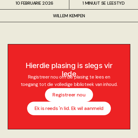
10 FEBRUARIE 2026
1 MINUUT SE LEESTYD
WILLEM KEMPEN
Hierdie plasing is slegs vir
lede
Registreer nou om die plasing te lees en
toegang tot die volledige biblioteek van inhoud.
Registreer nou
Ek is reeds 'n lid. Ek wil aanmeld