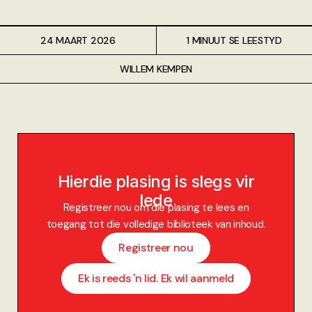
24 MAART 2026
1 MINUUT SE LEESTYD
WILLEM KEMPEN
Hierdie plasing is slegs vir
lede
Registreer nou om die plasing te lees en
toegang tot die volledige biblioteek van inhoud.
Registreer nou
Ek is reeds 'n lid. Ek wil aanmeld