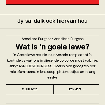
Jy sal dalk ook hiervan hou
Anneliese Burgess
⸱
Anneliese Burgess
Wat is 'n goeie lewe?
'n Goeie lewe het nie 'n universele templaat of 'n
kontrolelys wat ons in dieselfde volgorde moet volg nie,
skryf ANNELIESE BURGESS. Daar is ook gedagtes oor
mikrofeminisme, 'n lensiesop, pitabroodjies en 'n lang
leeslys.
21 JUN 2026
LEES MEER →