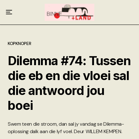
Meer oor ons
Anneliese Burgess
Ali van Wyk
KOPKNOPER
Dilemma #74: Tussen
Piet Croucamp
die eb en die vloei sal
Willem Kempen
die antwoord jou
Gas + Poste
boei
Kop + Knoper
Swem teen die stroom, dan sal jy vandag se Dilemma-
oplossing dalk aan die lyf voel. Deur WILLEM KEMPEN.