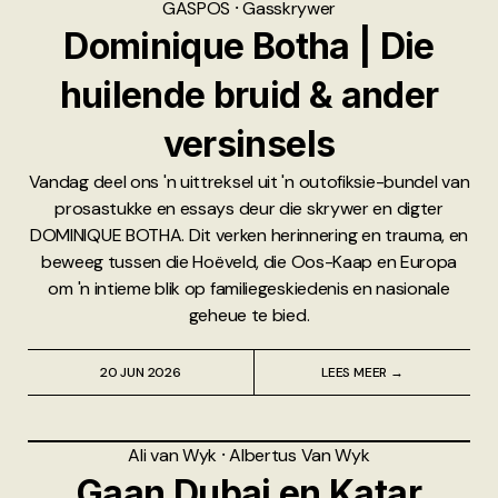
GASPOS
⸱
Gasskrywer
Dominique Botha | Die
huilende bruid & ander
versinsels
Vandag deel ons 'n uittreksel uit 'n outofiksie-bundel van
prosastukke en essays deur die skrywer en digter
DOMINIQUE BOTHA. Dit verken herinnering en trauma, en
beweeg tussen die Hoëveld, die Oos-Kaap en Europa
om 'n intieme blik op familiegeskiedenis en nasionale
geheue te bied.
20 JUN 2026
LEES MEER →
Ali van Wyk
⸱
Albertus Van Wyk
Gaan Dubai en Katar