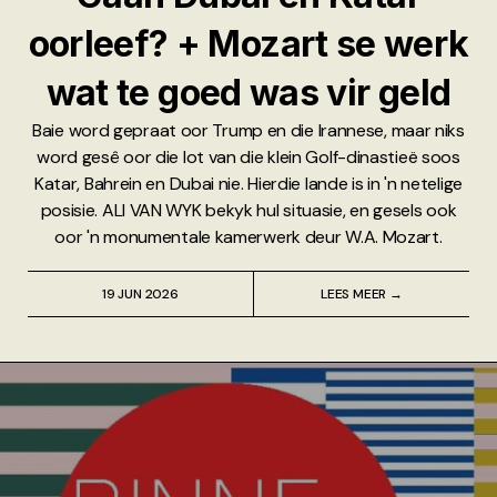
oorleef? + Mozart se werk
wat te goed was vir geld
Baie word gepraat oor Trump en die Irannese, maar niks
word gesê oor die lot van die klein Golf-dinastieë soos
Katar, Bahrein en Dubai nie. Hierdie lande is in 'n netelige
posisie. ALI VAN WYK bekyk hul situasie, en gesels ook
oor 'n monumentale kamerwerk deur W.A. Mozart.
19 JUN 2026
LEES MEER →