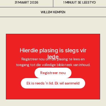
31 MAART 2026
1 MINUUT SE LEESTYD
WILLEM KEMPEN
Hierdie plasing is slegs vir
lede
Registreer nou om die plasing te lees en
toegang tot die volledige biblioteek van inhoud.
Registreer nou
Ek is reeds 'n lid. Ek wil aanmeld