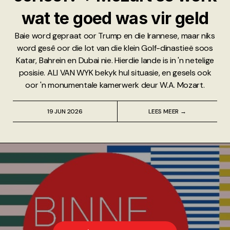
wat te goed was vir geld
Baie word gepraat oor Trump en die Irannese, maar niks
word gesê oor die lot van die klein Golf-dinastieë soos
Katar, Bahrein en Dubai nie. Hierdie lande is in 'n netelige
posisie. ALI VAN WYK bekyk hul situasie, en gesels ook
oor 'n monumentale kamerwerk deur W.A. Mozart.
19 JUN 2026
LEES MEER →