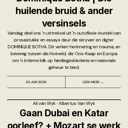
huilende bruid & ander
versinsels
Vandag deel ons 'n uittreksel uit 'n outofiksie-bundel van
prosastukke en essays deur die skrywer en digter
DOMINIQUE BOTHA. Dit verken herinnering en trauma, en
beweeg tussen die Hoëveld, die Oos-Kaap en Europa
om 'n intieme blik op familiegeskiedenis en nasionale
geheue te bied.
20 JUN 2026
LEES MEER →
Ali van Wyk
⸱
Albertus Van Wyk
Gaan Dubai en Katar
oorleef? + Mozart se werk