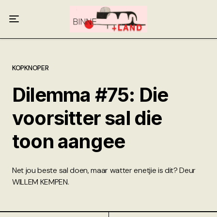
Meer oor ons
Anneliese Burgess
Ali van Wyk
KOPKNOPER
Dilemma #75: Die
Piet Croucamp
voorsitter sal die
Willem Kempen
toon aangee
Gas + Poste
Kop + Knoper
Net jou beste sal doen, maar watter enetjie is dit? Deur
WILLEM KEMPEN.