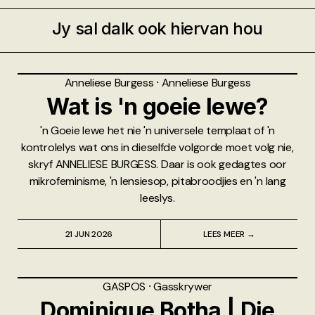
Jy sal dalk ook hiervan hou
Anneliese Burgess
⸱
Anneliese Burgess
Wat is 'n goeie lewe?
'n Goeie lewe het nie 'n universele templaat of 'n
kontrolelys wat ons in dieselfde volgorde moet volg nie,
skryf ANNELIESE BURGESS. Daar is ook gedagtes oor
mikrofeminisme, 'n lensiesop, pitabroodjies en 'n lang
leeslys.
21 JUN 2026
LEES MEER →
GASPOS
⸱
Gasskrywer
Dominique Botha | Die