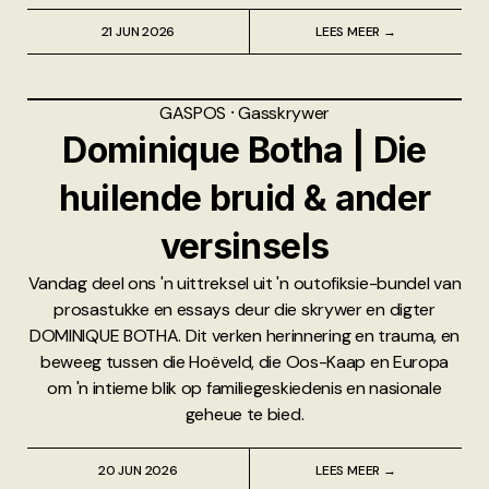
21 JUN 2026
LEES MEER →
GASPOS
⸱
Gasskrywer
Dominique Botha | Die
huilende bruid & ander
versinsels
Vandag deel ons 'n uittreksel uit 'n outofiksie-bundel van
prosastukke en essays deur die skrywer en digter
DOMINIQUE BOTHA. Dit verken herinnering en trauma, en
beweeg tussen die Hoëveld, die Oos-Kaap en Europa
om 'n intieme blik op familiegeskiedenis en nasionale
geheue te bied.
20 JUN 2026
LEES MEER →