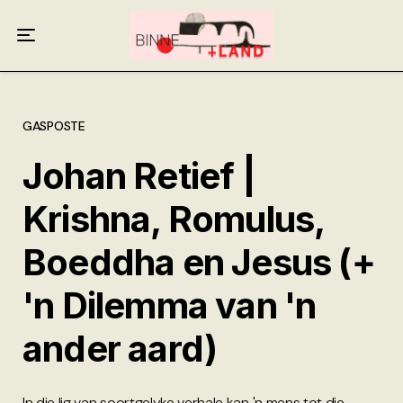
Meer oor ons
Anneliese Burgess
Ali van Wyk
GASPOSTE
Johan Retief |
Piet Croucamp
Krishna, Romulus,
Willem Kempen
Boeddha en Jesus (+
Gas + Poste
'n Dilemma van 'n
Kop + Knoper
ander aard)
In die lig van soortgelyke verhale kan 'n mens tot die