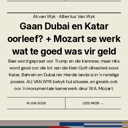
Ali van Wyk
⸱
Albertus Van Wyk
Gaan Dubai en Katar
oorleef? + Mozart se werk
wat te goed was vir geld
Baie word gepraat oor Trump en die Irannese, maar niks
word gesê oor die lot van die klein Golf-dinastieë soos
Katar, Bahrein en Dubai nie. Hierdie lande is in 'n netelige
posisie. ALI VAN WYK bekyk hul situasie, en gesels ook
oor 'n monumentale kamerwerk deur W.A. Mozart.
19 JUN 2026
LEES MEER →