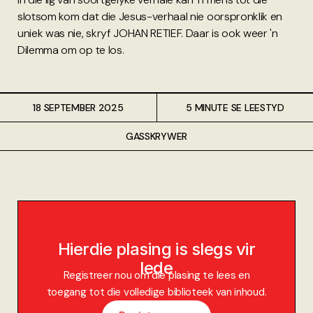
slotsom kom dat die Jesus-verhaal nie oorspronklik en
uniek was nie, skryf JOHAN RETIEF. Daar is ook weer 'n
Dilemma om op te los.
18 SEPTEMBER 2025
5 MINUTE SE LEESTYD
GASSKRYWER
Hierdie plasing is slegs vir
lede
Registreer nou om die plasing te lees en
toegang tot die volledige biblioteek van inhoud.