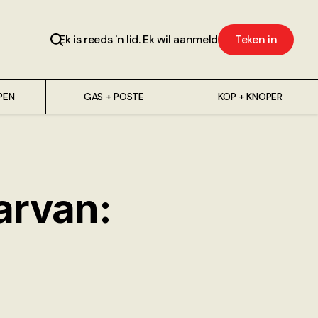
Ek is reeds 'n lid. Ek wil aanmeld
Teken in
PEN
GAS + POSTE
KOP + KNOPER
arvan: