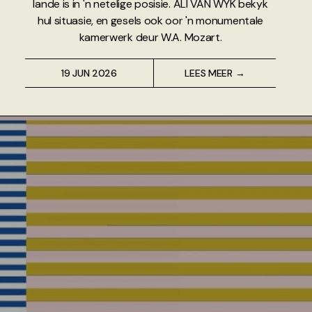
lande is in 'n netelige posisie. ALI VAN WYK bekyk
hul situasie, en gesels ook oor 'n monumentale
kamerwerk deur W.A. Mozart.
19 JUN 2026
LEES MEER →