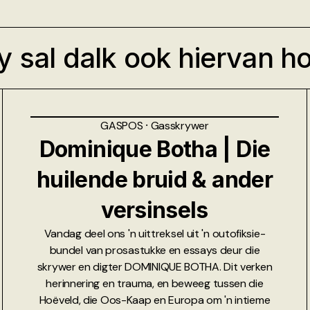
y sal dalk ook hiervan h
GASPOS
⸱
Gasskrywer
Dominique Botha | Die
huilende bruid & ander
versinsels
Vandag deel ons 'n uittreksel uit 'n outofiksie-
bundel van prosastukke en essays deur die
skrywer en digter DOMINIQUE BOTHA. Dit verken
herinnering en trauma, en beweeg tussen die
Hoëveld, die Oos-Kaap en Europa om 'n intieme