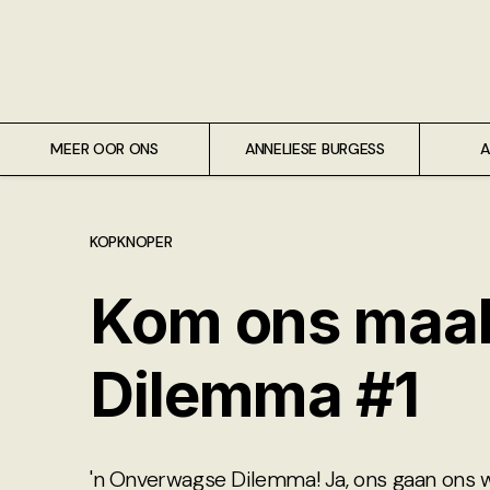
Meer oor ons
Anneliese Burgess
Ali van Wyk
MEER OOR ONS
ANNELIESE BURGESS
A
Piet Croucamp
KOPKNOPER
Willem Kempen
Kom ons maak
Gas + Poste
Dilemma #1
Kop + Knoper
'n Onverwagse Dilemma! Ja, ons gaan ons 