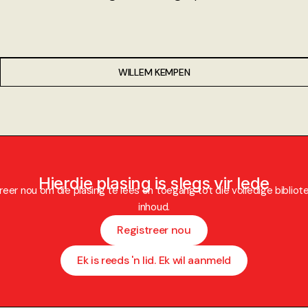
WILLEM KEMPEN
Hierdie plasing is slegs vir lede
reer nou om die plasing te lees en toegang tot die volledige bibliot
inhoud.
Registreer nou
Ek is reeds 'n lid. Ek wil aanmeld