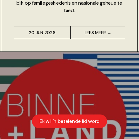
blik op familiegeskiedenis en nasionale geheue te
bied.
20 JUN 2026
LEES MEER →
Ek wil 'n betalende lid word