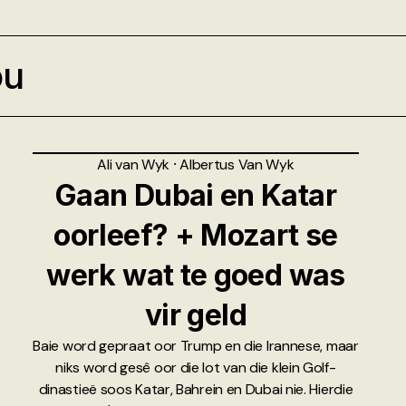
ou
Ali van Wyk
⸱
Albertus Van Wyk
Gaan Dubai en Katar
oorleef? + Mozart se
werk wat te goed was
vir geld
Baie word gepraat oor Trump en die Irannese, maar
niks word gesê oor die lot van die klein Golf-
dinastieë soos Katar, Bahrein en Dubai nie. Hierdie