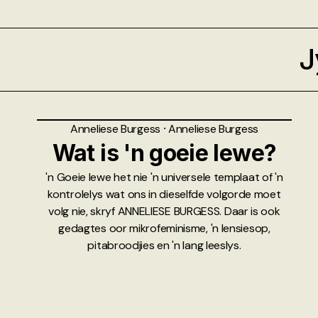
J
Anneliese Burgess
⸱
Anneliese Burgess
Wat is 'n goeie lewe?
'n Goeie lewe het nie 'n universele templaat of 'n
kontrolelys wat ons in dieselfde volgorde moet
volg nie, skryf ANNELIESE BURGESS. Daar is ook
gedagtes oor mikrofeminisme, 'n lensiesop,
pitabroodjies en 'n lang leeslys.