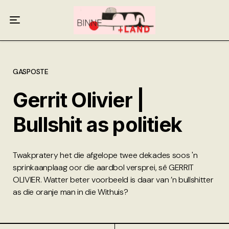
Meer oor ons
Anneliese Burgess
Ali van Wyk
GASPOSTE
Gerrit Olivier |
Piet Croucamp
Bullshit as politiek
Willem Kempen
Gas + Poste
Twakpratery het die afgelope twee dekades soos 'n
sprinkaanplaag oor die aardbol versprei, sê GERRIT
Kop + Knoper
OLIVIER. Watter beter voorbeeld is daar van ’n bullshitter
as die oranje man in die Withuis?