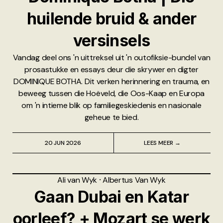
huilende bruid & ander
versinsels
Vandag deel ons 'n uittreksel uit 'n outofiksie-bundel van
prosastukke en essays deur die skrywer en digter
DOMINIQUE BOTHA. Dit verken herinnering en trauma, en
beweeg tussen die Hoëveld, die Oos-Kaap en Europa
om 'n intieme blik op familiegeskiedenis en nasionale
geheue te bied.
20 JUN 2026
LEES MEER →
Ali van Wyk
⸱
Albertus Van Wyk
Gaan Dubai en Katar
oorleef? + Mozart se werk