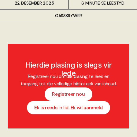
22 DESEMBER 2025
6 MINUTE SE LEESTYD
GASSKRYWER
Hierdie plasing is slegs vir
lede
Registreer nou om die plasing te lees en
toegang tot die volledige biblioteek van inhoud.
Registreer nou
Ek is reeds 'n lid. Ek wil aanmeld