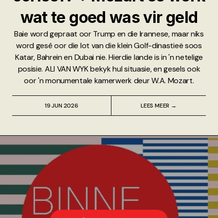
wat te goed was vir geld
Baie word gepraat oor Trump en die Irannese, maar niks
word gesê oor die lot van die klein Golf-dinastieë soos
Katar, Bahrein en Dubai nie. Hierdie lande is in 'n netelige
posisie. ALI VAN WYK bekyk hul situasie, en gesels ook
oor 'n monumentale kamerwerk deur W.A. Mozart.
19 JUN 2026
LEES MEER →