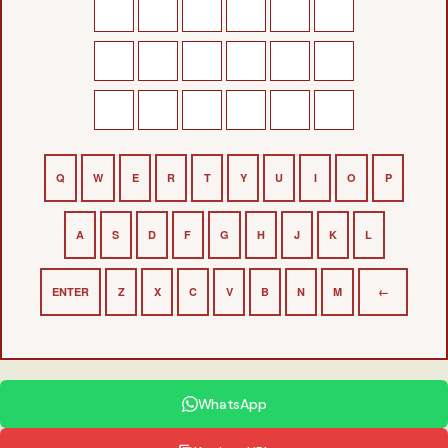
Q
W
E
R
T
Y
U
I
O
P
A
S
D
F
G
H
J
K
L
ENTER
Z
X
C
V
B
N
M
←
WhatsApp