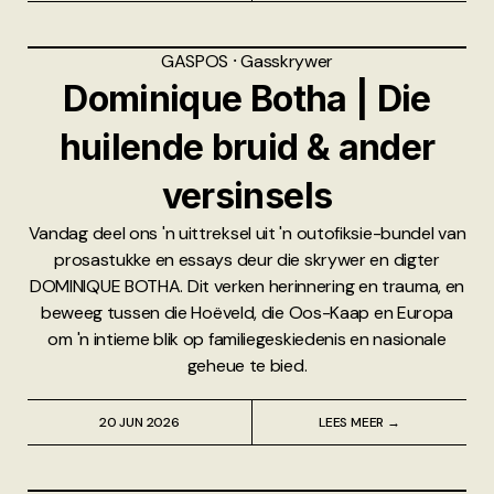
GASPOS
⸱
Gasskrywer
Dominique Botha | Die
huilende bruid & ander
versinsels
Vandag deel ons 'n uittreksel uit 'n outofiksie-bundel van
prosastukke en essays deur die skrywer en digter
DOMINIQUE BOTHA. Dit verken herinnering en trauma, en
beweeg tussen die Hoëveld, die Oos-Kaap en Europa
om 'n intieme blik op familiegeskiedenis en nasionale
geheue te bied.
20 JUN 2026
LEES MEER →