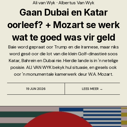
Ali van Wyk
⸱
Albertus Van Wyk
Gaan Dubai en Katar
oorleef? + Mozart se werk
wat te goed was vir geld
Baie word gepraat oor Trump en die Irannese, maar niks
word gesê oor die lot van die klein Golf-dinastieë soos
Katar, Bahrein en Dubai nie. Hierdie lande is in 'n netelige
posisie. ALI VAN WYK bekyk hul situasie, en gesels ook
oor 'n monumentale kamerwerk deur W.A. Mozart.
19 JUN 2026
LEES MEER →