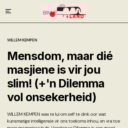
Meer oor ons
Anneliese Burgess
Ali van Wyk
WILLEM KEMPEN
Mensdom, maar dié
Piet Croucamp
masjiene is vir jou
Willem Kempen
slim! (+'n Dilemma
Gas + Poste
vol onsekerheid)
Kop + Knoper
WILLEM KEMPEN was te lui om self te dink oor wat
kunsmatige intelligensie vir ons toekoms inhou, en vra toe
maar meganiese hulp. Vandag se Dilemma is een groot