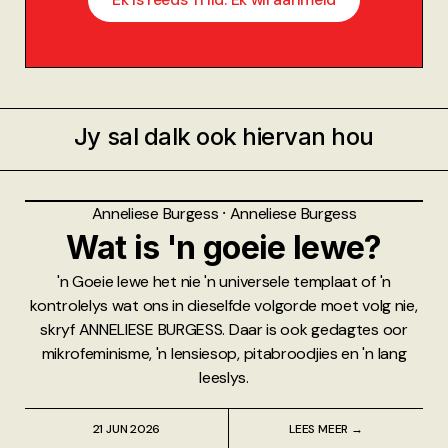
Jy sal dalk ook hiervan hou
Anneliese Burgess
⸱
Anneliese Burgess
Wat is 'n goeie lewe?
'n Goeie lewe het nie 'n universele templaat of 'n
kontrolelys wat ons in dieselfde volgorde moet volg nie,
skryf ANNELIESE BURGESS. Daar is ook gedagtes oor
mikrofeminisme, 'n lensiesop, pitabroodjies en 'n lang
leeslys.
21 JUN 2026
LEES MEER →