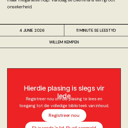
onsekerheid.
4 JUNIE 2026
11 MINUTE SE LEESTYD
WILLEM KEMPEN
Hierdie plasing is slegs vir
lede
Registreer nou om die plasing te lees en
toegang tot die volledige biblioteek van inhoud.
Registreer nou
Ek is reeds 'n lid. Ek wil aanmeld