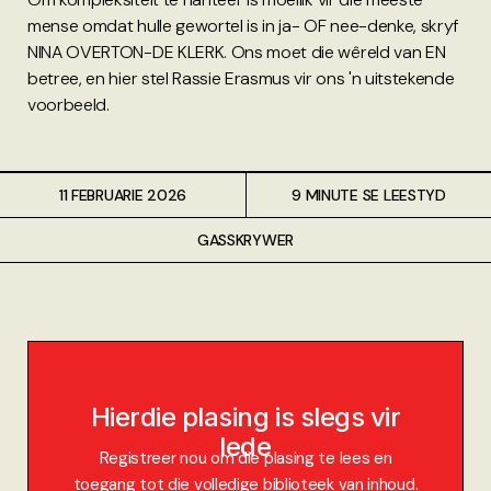
mense omdat hulle gewortel is in ja- OF nee-denke, skryf
NINA OVERTON-DE KLERK. Ons moet die wêreld van EN
betree, en hier stel Rassie Erasmus vir ons 'n uitstekende
voorbeeld.
11 FEBRUARIE 2026
9 MINUTE SE LEESTYD
GASSKRYWER
Hierdie plasing is slegs vir
lede
Registreer nou om die plasing te lees en
toegang tot die volledige biblioteek van inhoud.