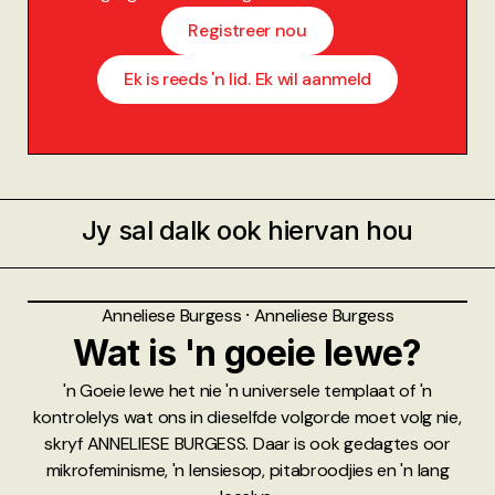
Registreer nou
Ek is reeds 'n lid. Ek wil aanmeld
Jy sal dalk ook hiervan hou
Anneliese Burgess
⸱
Anneliese Burgess
Wat is 'n goeie lewe?
'n Goeie lewe het nie 'n universele templaat of 'n
kontrolelys wat ons in dieselfde volgorde moet volg nie,
skryf ANNELIESE BURGESS. Daar is ook gedagtes oor
mikrofeminisme, 'n lensiesop, pitabroodjies en 'n lang