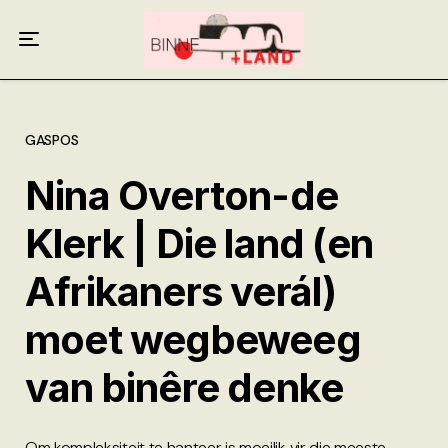
Meer oor ons
Anneliese Burgess
Ali van Wyk
GASPOS
Nina Overton-de
Piet Croucamp
Klerk | Die land (en
Willem Kempen
Afrikaners verál)
Gas + Poste
moet wegbeweeg
Kop + Knoper
van binêre denke
Om kompleksiteit te hanteer is moeilik vir die meeste