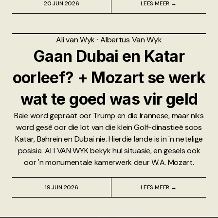
20 JUN 2026
LEES MEER →
Ali van Wyk
⸱
Albertus Van Wyk
Gaan Dubai en Katar
oorleef? + Mozart se werk
wat te goed was vir geld
Baie word gepraat oor Trump en die Irannese, maar niks
word gesê oor die lot van die klein Golf-dinastieë soos
Katar, Bahrein en Dubai nie. Hierdie lande is in 'n netelige
posisie. ALI VAN WYK bekyk hul situasie, en gesels ook
oor 'n monumentale kamerwerk deur W.A. Mozart.
19 JUN 2026
LEES MEER →