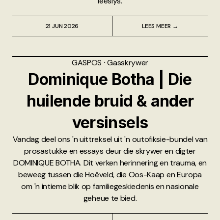
leeslys.
21 JUN 2026
LEES MEER →
GASPOS
⸱
Gasskrywer
Dominique Botha | Die
huilende bruid & ander
versinsels
Vandag deel ons 'n uittreksel uit 'n outofiksie-bundel van
prosastukke en essays deur die skrywer en digter
DOMINIQUE BOTHA. Dit verken herinnering en trauma, en
beweeg tussen die Hoëveld, die Oos-Kaap en Europa
om 'n intieme blik op familiegeskiedenis en nasionale
geheue te bied.