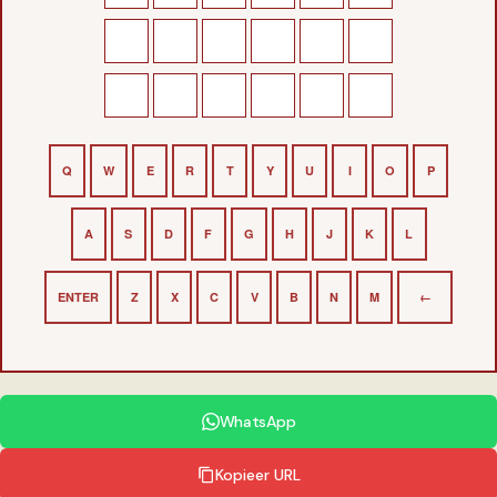
Q
W
E
R
T
Y
U
I
O
P
A
S
D
F
G
H
J
K
L
ENTER
Z
X
C
V
B
N
M
←
WhatsApp
Kopieer URL