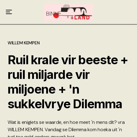
Meer oor ons
Anneliese Burgess
Ali van Wyk
WILLEM KEMPEN
Ruil krale vir beeste +
Piet Croucamp
ruil miljarde vir
Willem Kempen
miljoene + 'n
Gas + Poste
sukkelvrye Dilemma
Kop + Knoper
Wat is enigiets se waarde, en hoe meet 'n mens dit? vra
WILLEM KEMPEN. Vandag se Dilemma kom hoeka uit 'n
tyd toe geld anders gewerk het.