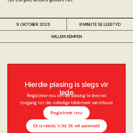
9 OKTOBER 2025
8 MINUTE SE LEESTYD
WILLEM KEMPEN
Hierdie plasing is slegs vir
lede
Registreer nou om die plasing te lees en
toegang tot die volledige biblioteek van inhoud.
Registreer nou
Ek is reeds 'n lid. Ek wil aanmeld