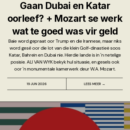
Gaan Dubai en Katar
oorleef? + Mozart se werk
wat te goed was vir geld
Baie word gepraat oor Trump en die Irannese, maar niks
word gesê oor die lot van die klein Golf-dinastieë soos
Katar, Bahrein en Dubai nie. Hierdie lande is in 'n netelige
posisie. ALI VAN WYK bekyk hul situasie, en gesels ook
oor 'n monumentale kamerwerk deur W.A. Mozart.
19 JUN 2026
LEES MEER →