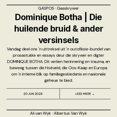
GASPOS
⸱
Gasskrywer
Dominique Botha | Die
huilende bruid & ander
versinsels
Vandag deel ons 'n uittreksel uit 'n outofiksie-bundel van
prosastukke en essays deur die skrywer en digter
DOMINIQUE BOTHA. Dit verken herinnering en trauma, en
beweeg tussen die Hoëveld, die Oos-Kaap en Europa
om 'n intieme blik op familiegeskiedenis en nasionale
geheue te bied.
20 JUN 2026
LEES MEER →
Ali van Wyk
⸱
Albertus Van Wyk