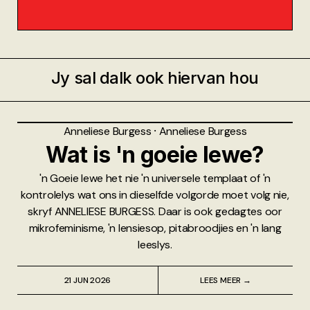
Jy sal dalk ook hiervan hou
Anneliese Burgess
⸱
Anneliese Burgess
Wat is 'n goeie lewe?
'n Goeie lewe het nie 'n universele templaat of 'n
kontrolelys wat ons in dieselfde volgorde moet volg nie,
skryf ANNELIESE BURGESS. Daar is ook gedagtes oor
mikrofeminisme, 'n lensiesop, pitabroodjies en 'n lang
leeslys.
21 JUN 2026
LEES MEER →