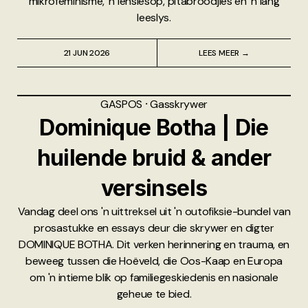
mikrofeminisme, 'n lensiesop, pitabroodjies en 'n lang
leeslys.
21 JUN 2026
LEES MEER →
GASPOS
⸱
Gasskrywer
Dominique Botha | Die
huilende bruid & ander
versinsels
Vandag deel ons 'n uittreksel uit 'n outofiksie-bundel van
prosastukke en essays deur die skrywer en digter
DOMINIQUE BOTHA. Dit verken herinnering en trauma, en
beweeg tussen die Hoëveld, die Oos-Kaap en Europa
om 'n intieme blik op familiegeskiedenis en nasionale
geheue te bied.