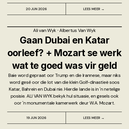
20 JUN 2026
LEES MEER →
Ali van Wyk
⸱
Albertus Van Wyk
Gaan Dubai en Katar
oorleef? + Mozart se werk
wat te goed was vir geld
Baie word gepraat oor Trump en die Irannese, maar niks
word gesê oor die lot van die klein Golf-dinastieë soos
Katar, Bahrein en Dubai nie. Hierdie lande is in 'n netelige
posisie. ALI VAN WYK bekyk hul situasie, en gesels ook
oor 'n monumentale kamerwerk deur W.A. Mozart.
19 JUN 2026
LEES MEER →