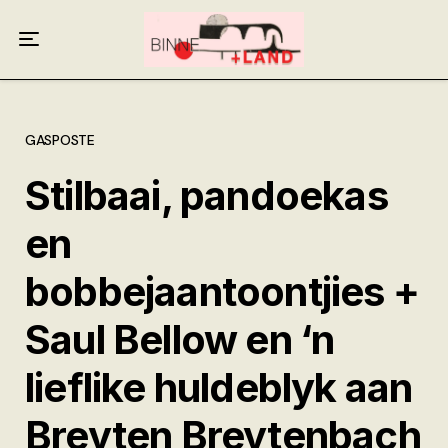
Meer oor ons
Anneliese Burgess
Ali van Wyk
GASPOSTE
Stilbaai, pandoekas
Piet Croucamp
en
Willem Kempen
bobbejaantoontjies +
Gas + Poste
Saul Bellow en ‘n
Kop + Knoper
lieflike huldeblyk aan
Breyten Breytenbach