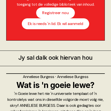
toegang tot die volledige biblioteek van inhoud.
Registreer nou
Ek is reeds 'n lid. Ek wil aanmeld
Jy sal dalk ook hiervan hou
Anneliese Burgess
⸱
Anneliese Burgess
Wat is 'n goeie lewe?
'n Goeie lewe het nie 'n universele templaat of 'n
kontrolelys wat ons in dieselfde volgorde moet volg nie,
skryf ANNELIESE BURGESS. Daar is ook gedagtes oor