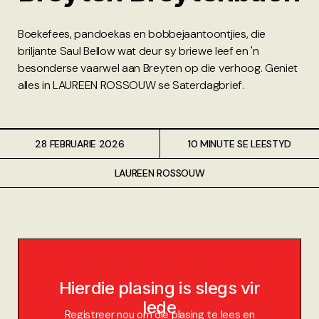
Boekefees, pandoekas en bobbejaantoontjies, die
briljante Saul Bellow wat deur sy briewe leef en 'n
besonderse vaarwel aan Breyten op die verhoog. Geniet
alles in LAUREEN ROSSOUW se Saterdagbrief.
28 FEBRUARIE 2026
10 MINUTE SE LEESTYD
LAUREEN ROSSOUW
Hierdie plasing is slegs vir
lede
Registreer nou om die plasing te lees en