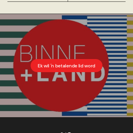
Ek wil 'n betalende lid word