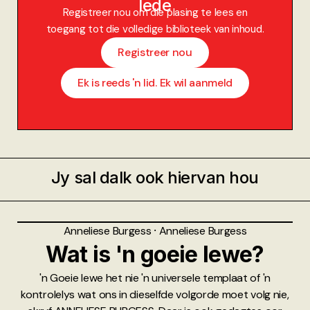
lede
Registreer nou om die plasing te lees en
toegang tot die volledige biblioteek van inhoud.
Registreer nou
Ek is reeds 'n lid. Ek wil aanmeld
Jy sal dalk ook hiervan hou
Anneliese Burgess
⸱
Anneliese Burgess
Wat is 'n goeie lewe?
'n Goeie lewe het nie 'n universele templaat of 'n
kontrolelys wat ons in dieselfde volgorde moet volg nie,