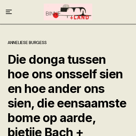
Meer oor ons
Anneliese Burgess
Ali van Wyk
ANNELIESE BURGESS
Die donga tussen
Piet Croucamp
hoe ons onsself sien
Willem Kempen
en hoe ander ons
Gas + Poste
sien, die eensaamste
Kop + Knoper
bome op aarde,
bietjie Bach +