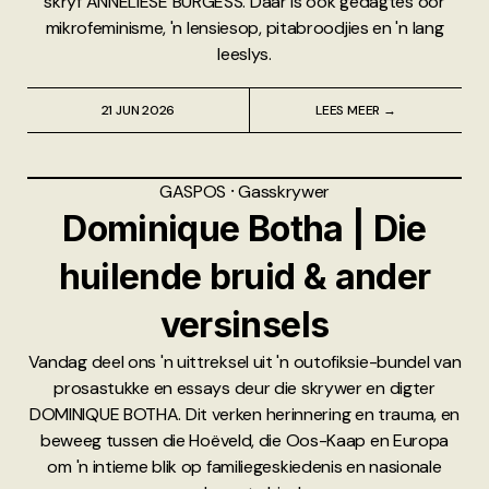
skryf ANNELIESE BURGESS. Daar is ook gedagtes oor
mikrofeminisme, 'n lensiesop, pitabroodjies en 'n lang
leeslys.
21 JUN 2026
LEES MEER →
GASPOS
⸱
Gasskrywer
Dominique Botha | Die
huilende bruid & ander
versinsels
Vandag deel ons 'n uittreksel uit 'n outofiksie-bundel van
prosastukke en essays deur die skrywer en digter
DOMINIQUE BOTHA. Dit verken herinnering en trauma, en
beweeg tussen die Hoëveld, die Oos-Kaap en Europa
om 'n intieme blik op familiegeskiedenis en nasionale