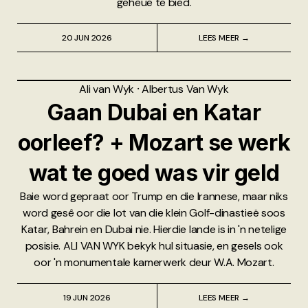
geheue te bied.
20 JUN 2026
LEES MEER →
Ali van Wyk
⸱
Albertus Van Wyk
Gaan Dubai en Katar
oorleef? + Mozart se werk
wat te goed was vir geld
Baie word gepraat oor Trump en die Irannese, maar niks
word gesê oor die lot van die klein Golf-dinastieë soos
Katar, Bahrein en Dubai nie. Hierdie lande is in 'n netelige
posisie. ALI VAN WYK bekyk hul situasie, en gesels ook
oor 'n monumentale kamerwerk deur W.A. Mozart.
19 JUN 2026
LEES MEER →