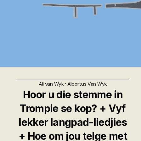
Ali van Wyk
⸱
Albertus Van Wyk
Hoor u die stemme in
Trompie se kop? + Vyf
lekker langpad-liedjies
+ Hoe om jou telge met