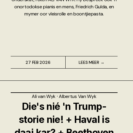
onortodokse pianis en mens, Friedrich Gulda, en
mymer oor vleisrolle en boontjiepasta.
27 FEB 2026
LEES MEER →
Ali van Wyk
⸱
Albertus Van Wyk
Die's nié 'n Trump-
storie nie! + Haval is
daai kar? + Beethoven