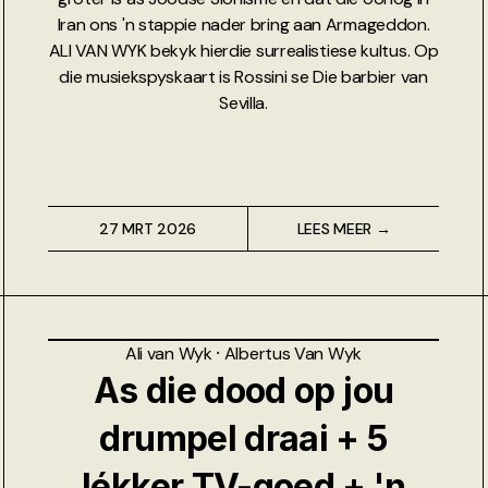
Iran ons 'n stappie nader bring aan Armageddon.
ALI VAN WYK bekyk hierdie surrealistiese kultus. Op
die musiekspyskaart is Rossini se Die barbier van
Sevilla.
27 MRT 2026
LEES MEER →
Ali van Wyk
⸱
Albertus Van Wyk
As die dood op jou
drumpel draai + 5
lékker TV-goed + 'n