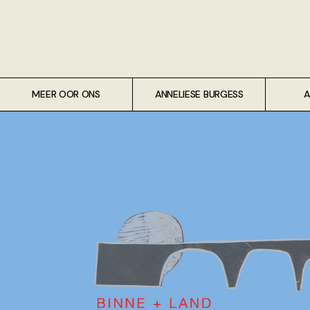
Meer oor ons
Anneliese Burgess
Ali van Wyk
MEER OOR ONS
ANNELIESE BURGESS
A
Piet Croucamp
Willem Kempen
Gas + Poste
Kop + Knoper