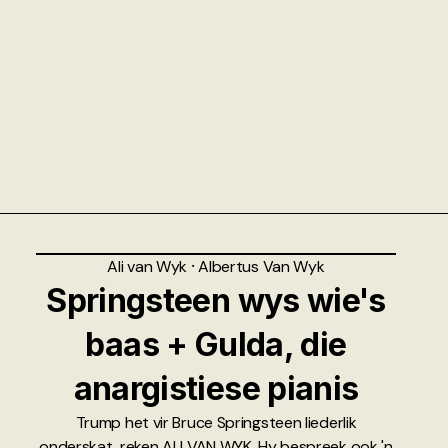
Ali van Wyk
⸱
Albertus Van Wyk
Springsteen wys wie's
baas + Gulda, die
anargistiese pianis
Trump het vir Bruce Springsteen liederlik
onderskat, reken ALI VAN WYK. Hy bespreek ook 'n