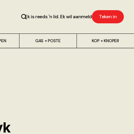
Ek is reeds 'n lid. Ek wil aanmeld
Teken in
PEN
GAS + POSTE
KOP + KNOPER
yk