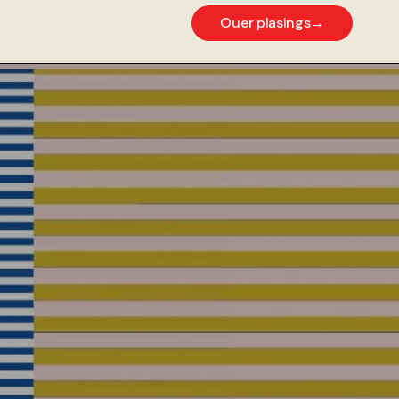
Ouer plasings
→