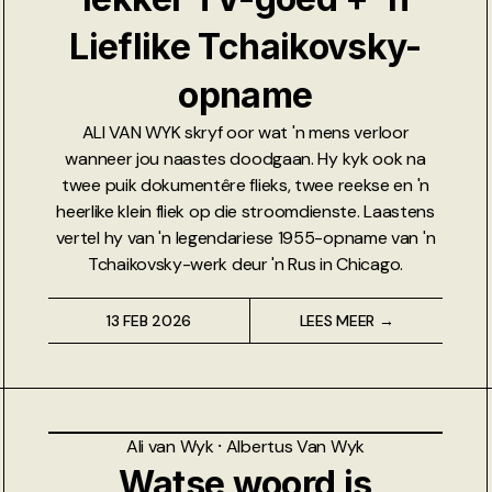
Lieflike Tchaikovsky-
opname
ALI VAN WYK skryf oor wat 'n mens verloor
wanneer jou naastes doodgaan. Hy kyk ook na
twee puik dokumentêre flieks, twee reekse en 'n
heerlike klein fliek op die stroomdienste. Laastens
vertel hy van 'n legendariese 1955-opname van 'n
Tchaikovsky-werk deur 'n Rus in Chicago.
13 FEB 2026
LEES MEER →
Ali van Wyk
⸱
Albertus Van Wyk
Watse woord is