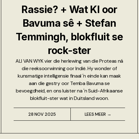
Rassie? + Wat KI oor
Bavuma sê + Stefan
Temmingh, blokfluit se
rock-ster
ALI VAN WYK vier die herlewing van die Proteas ná
die reeksoorwinning oor Indië. Hy wonder of
kunsmatige intelligensie finaal 'n einde kan maak
aan die gestry oor Temba Bavuma se
bevoegdheid, en ons luister na 'n Suid-Afrikaanse
blokfluit-ster wat in Duitsland woon.
28 NOV 2025
LEES MEER →