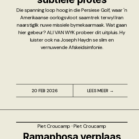
Die spanning loop hoog in die Persiese Golf, waar 'n
Amerikaanse oorlogsvloot saamtrek terwyl Iran
naarstiglik nuwe missiele bymekaarmaak. Wat gaan
hier gebeur? ALI VAN WYK probeer dit uitpluis. Hy
luister ook na Joseph Haydn se slim en
vernuwende Afskeidsimfonie.
20 FEB 2026
LEES MEER →
Piet Croucamp
⸱
Piet Croucamp
Ramaphosa verplaas