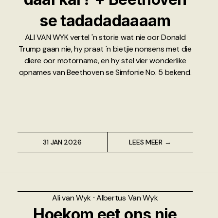
se tadadadaaaam
ALI VAN WYK vertel 'n storie wat nie oor Donald
Trump gaan nie, hy praat 'n bietjie nonsens met die
diere oor motorname, en hy stel vier wonderlike
opnames van Beethoven se Simfonie No. 5 bekend.
31 JAN 2026
LEES MEER →
Ali van Wyk
⸱
Albertus Van Wyk
Hoekom eet ons nie