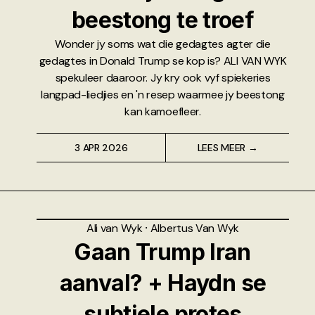
beestong te troef
Wonder jy soms wat die gedagtes agter die
gedagtes in Donald Trump se kop is? ALI VAN WYK
spekuleer daaroor. Jy kry ook vyf spiekeries
langpad-liedjies en 'n resep waarmee jy beestong
kan kamoefleer.
3 APR 2026
LEES MEER →
Ali van Wyk
⸱
Albertus Van Wyk
Gaan Trump Iran
aanval? + Haydn se
subtiele protes