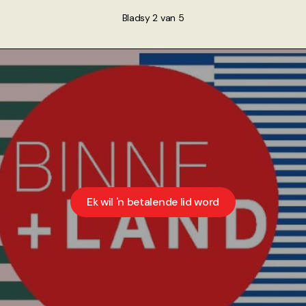
Bladsy 2 van 5
Ek wil 'n betalende lid word