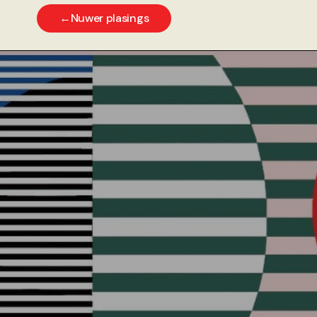
←
Nuwer plasings