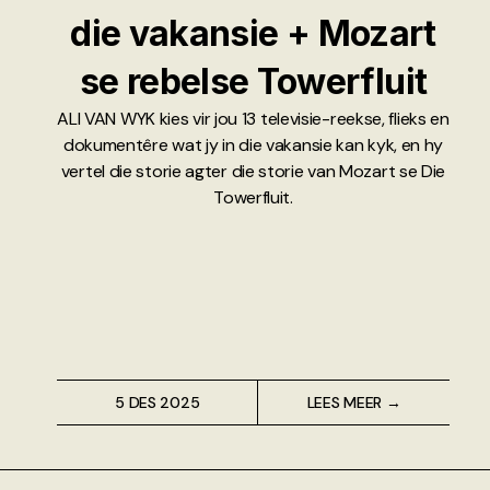
die vakansie + Mozart
se rebelse Towerfluit
ALI VAN WYK kies vir jou 13 televisie-reekse, flieks en
dokumentêre wat jy in die vakansie kan kyk, en hy
vertel die storie agter die storie van Mozart se Die
Towerfluit.
5 DES 2025
LEES MEER →