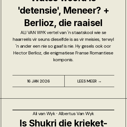
'detensie', Meneer? +
Berlioz, die raaisel
ALI VAN WYK vertel van 'n staatskool wie se
haarreëls vir seuns dieselfde is as vir meisies, terwyl
'n ander een nie so gaaf is nie. Hy gesels ook oor
Hector Berlioz, die enigmatiese Franse Romantiese
komponis.
16 JAN 2026
LEES MEER →
Ali van Wyk
⸱
Albertus Van Wyk
Is Shukri die krieket-