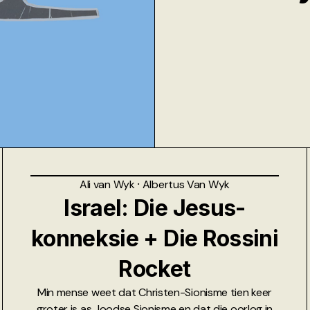
Ali van Wyk
⸱
Albertus Van Wyk
Israel: Die Jesus-
konneksie + Die Rossini
Rocket
Min mense weet dat Christen-Sionisme tien keer
groter is as Joodse Sionisme en dat die oorlog in