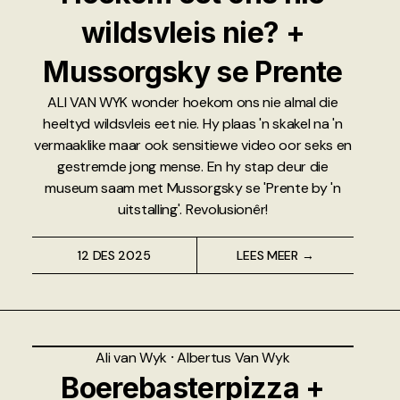
wildsvleis nie? +
Mussorgsky se Prente
ALI VAN WYK wonder hoekom ons nie almal die
heeltyd wildsvleis eet nie. Hy plaas 'n skakel na 'n
vermaaklike maar ook sensitiewe video oor seks en
gestremde jong mense. En hy stap deur die
museum saam met Mussorgsky se 'Prente by 'n
uitstalling'. Revolusionêr!
12 DES 2025
LEES MEER →
Ali van Wyk
⸱
Albertus Van Wyk
Boerebasterpizza +