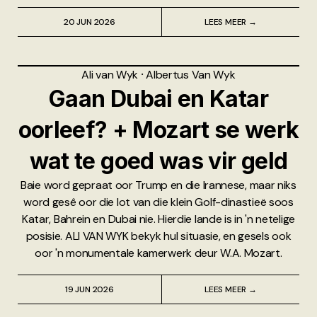
20 JUN 2026
LEES MEER →
Ali van Wyk
⸱
Albertus Van Wyk
Gaan Dubai en Katar
oorleef? + Mozart se werk
wat te goed was vir geld
Baie word gepraat oor Trump en die Irannese, maar niks
word gesê oor die lot van die klein Golf-dinastieë soos
Katar, Bahrein en Dubai nie. Hierdie lande is in 'n netelige
posisie. ALI VAN WYK bekyk hul situasie, en gesels ook
oor 'n monumentale kamerwerk deur W.A. Mozart.
19 JUN 2026
LEES MEER →