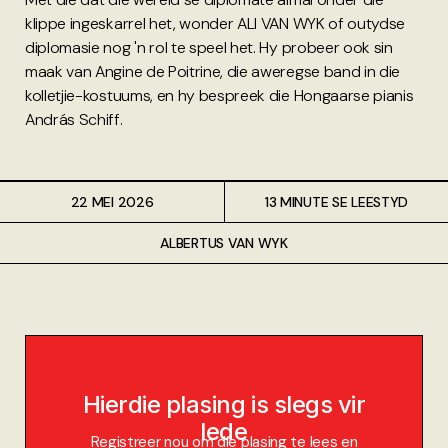
klippe ingeskarrel het, wonder ALI VAN WYK of outydse
diplomasie nog 'n rol te speel het. Hy probeer ook sin
maak van Angine de Poitrine, die aweregse band in die
kolletjie-kostuums, en hy bespreek die Hongaarse pianis
András Schiff.
22 MEI 2026
13 MINUTE SE LEESTYD
ALBERTUS VAN WYK
Hierdie plasing is slegs vir
lede
Registreer nou om die plasing te lees en