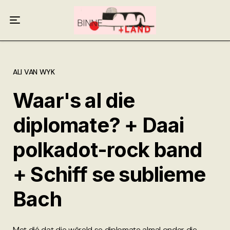
Meer oor ons
Anneliese Burgess
Ali van Wyk
ALI VAN WYK
Waar's al die
Piet Croucamp
diplomate? + Daai
Willem Kempen
polkadot-rock band
Gas + Poste
+ Schiff se sublieme
Kop + Knoper
Bach
Met dié dat die wêreld se diplomate almal onder die