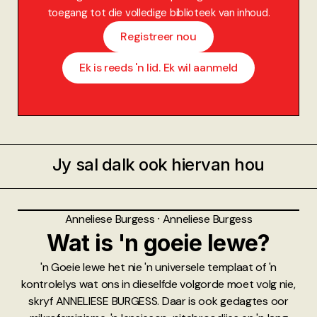
toegang tot die volledige biblioteek van inhoud.
Registreer nou
Ek is reeds 'n lid. Ek wil aanmeld
Jy sal dalk ook hiervan hou
Anneliese Burgess
⸱
Anneliese Burgess
Wat is 'n goeie lewe?
'n Goeie lewe het nie 'n universele templaat of 'n
kontrolelys wat ons in dieselfde volgorde moet volg nie,
skryf ANNELIESE BURGESS. Daar is ook gedagtes oor