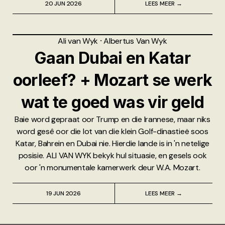
20 JUN 2026
LEES MEER →
Ali van Wyk
⸱
Albertus Van Wyk
Gaan Dubai en Katar
oorleef? + Mozart se werk
wat te goed was vir geld
Baie word gepraat oor Trump en die Irannese, maar niks
word gesê oor die lot van die klein Golf-dinastieë soos
Katar, Bahrein en Dubai nie. Hierdie lande is in 'n netelige
posisie. ALI VAN WYK bekyk hul situasie, en gesels ook
oor 'n monumentale kamerwerk deur W.A. Mozart.
19 JUN 2026
LEES MEER →