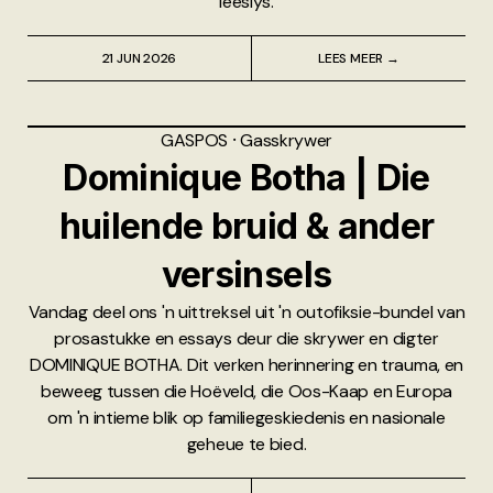
leeslys.
21 JUN 2026
LEES MEER →
GASPOS
⸱
Gasskrywer
Dominique Botha | Die
huilende bruid & ander
versinsels
Vandag deel ons 'n uittreksel uit 'n outofiksie-bundel van
prosastukke en essays deur die skrywer en digter
DOMINIQUE BOTHA. Dit verken herinnering en trauma, en
beweeg tussen die Hoëveld, die Oos-Kaap en Europa
om 'n intieme blik op familiegeskiedenis en nasionale
geheue te bied.