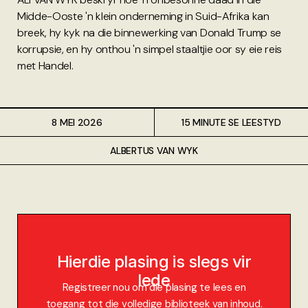
Midde-Ooste 'n klein onderneming in Suid-Afrika kan
breek, hy kyk na die binnewerking van Donald Trump se
korrupsie, en hy onthou 'n simpel staaltjie oor sy eie reis
met Handel.
8 MEI 2026
15 MINUTE SE LEESTYD
ALBERTUS VAN WYK
Hierdie plasing is slegs vir
lede
Registreer nou om die plasing te lees en
toegang tot die volledige biblioteek van inhoud.