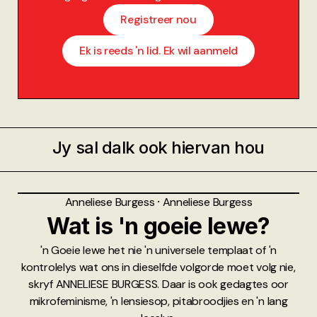
Registreer nou
Ek is reeds 'n lid. Ek wil aanmeld
Jy sal dalk ook hiervan hou
Anneliese Burgess
⸱
Anneliese Burgess
Wat is 'n goeie lewe?
'n Goeie lewe het nie 'n universele templaat of 'n
kontrolelys wat ons in dieselfde volgorde moet volg nie,
skryf ANNELIESE BURGESS. Daar is ook gedagtes oor
mikrofeminisme, 'n lensiesop, pitabroodjies en 'n lang