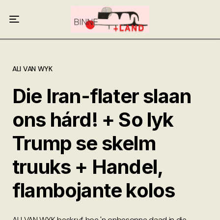
Meer oor ons
Anneliese Burgess
Ali van Wyk
ALI VAN WYK
Die Iran-flater slaan
Piet Croucamp
ons hárd! + So lyk
Willem Kempen
Trump se skelm
Gas + Poste
truuks + Handel,
Kop + Knoper
flambojante kolos
ALI VAN WYK beskryf hoe 'n onbesonne daad in die