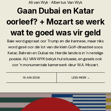
Ali van Wyk
⸱
Albertus Van Wyk
Gaan Dubai en Katar
oorleef? + Mozart se werk
wat te goed was vir geld
Baie word gepraat oor Trump en die Irannese, maar niks
word gesê oor die lot van die klein Golf-dinastieë soos
Katar, Bahrein en Dubai nie. Hierdie lande is in 'n netelige
posisie. ALI VAN WYK bekyk hul situasie, en gesels ook
oor 'n monumentale kamerwerk deur W.A. Mozart.
19 JUN 2026
LEES MEER →