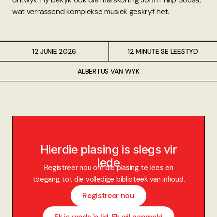
wat verrassend komplekse musiek geskryf het.
12 JUNIE 2026
12 MINUTE SE LEESTYD
ALBERTUS VAN WYK
Hierdie plasing is slegs vir
lede
Registreer nou om die plasing te lees en
toegang tot die volledige biblioteek van inhoud.
Registreer nou
Ek is reeds 'n lid. Ek wil aanmeld