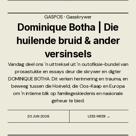
GASPOS
⸱
Gasskrywer
Dominique Botha | Die
huilende bruid & ander
versinsels
Vandag deel ons 'n uittreksel uit 'n outofiksie-bundel van
prosastukke en essays deur die skrywer en digter
DOMINIQUE BOTHA. Dit verken herinnering en trauma, en
beweeg tussen die Hoëveld, die Oos-Kaap en Europa
om 'n intieme blik op familiegeskiedenis en nasionale
geheue te bied.
20 JUN 2026
LEES MEER →