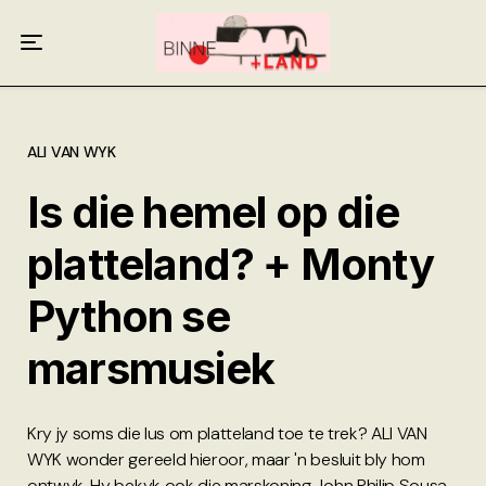
Meer oor ons
Anneliese Burgess
Ali van Wyk
ALI VAN WYK
Is die hemel op die
Piet Croucamp
platteland? + Monty
Willem Kempen
Python se
Gas + Poste
marsmusiek
Kop + Knoper
Kry jy soms die lus om platteland toe te trek? ALI VAN
WYK wonder gereeld hieroor, maar 'n besluit bly hom
ontwyk. Hy bekyk ook die marskoning John Philip Sousa,