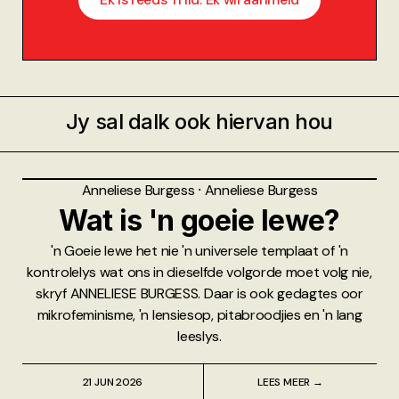
Jy sal dalk ook hiervan hou
Anneliese Burgess
⸱
Anneliese Burgess
Wat is 'n goeie lewe?
'n Goeie lewe het nie 'n universele templaat of 'n
kontrolelys wat ons in dieselfde volgorde moet volg nie,
skryf ANNELIESE BURGESS. Daar is ook gedagtes oor
mikrofeminisme, 'n lensiesop, pitabroodjies en 'n lang
leeslys.
21 JUN 2026
LEES MEER →