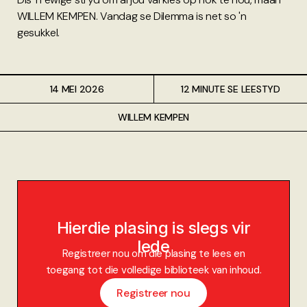
WILLEM KEMPEN. Vandag se Dilemma is net so 'n
gesukkel.
14 MEI 2026
12 MINUTE SE LEESTYD
WILLEM KEMPEN
Hierdie plasing is slegs vir
lede
Registreer nou om die plasing te lees en
toegang tot die volledige biblioteek van inhoud.
Registreer nou