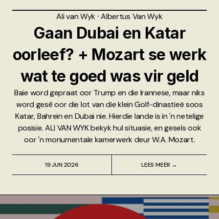
Ali van Wyk
⸱
Albertus Van Wyk
Gaan Dubai en Katar
oorleef? + Mozart se werk
wat te goed was vir geld
Baie word gepraat oor Trump en die Irannese, maar niks
word gesê oor die lot van die klein Golf-dinastieë soos
Katar, Bahrein en Dubai nie. Hierdie lande is in 'n netelige
posisie. ALI VAN WYK bekyk hul situasie, en gesels ook
oor 'n monumentale kamerwerk deur W.A. Mozart.
19 JUN 2026
LEES MEER →