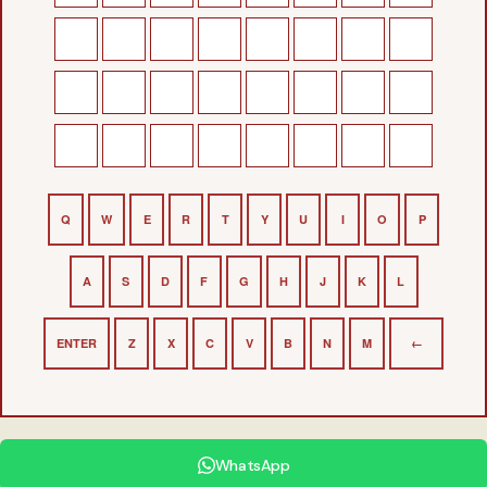
Q
W
E
R
T
Y
U
I
O
P
A
S
D
F
G
H
J
K
L
ENTER
Z
X
C
V
B
N
M
←
WhatsApp