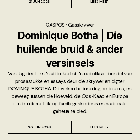
21 JUN 2026
LEES MEER →
GASPOS
⸱
Gasskrywer
Dominique Botha | Die
huilende bruid & ander
versinsels
Vandag deel ons 'n uittreksel uit 'n outofiksie-bundel van
prosastukke en essays deur die skrywer en digter
DOMINIQUE BOTHA. Dit verken herinnering en trauma, en
beweeg tussen die Hoëveld, die Oos-Kaap en Europa
om 'n intieme blik op familiegeskiedenis en nasionale
geheue te bied.
20 JUN 2026
LEES MEER →