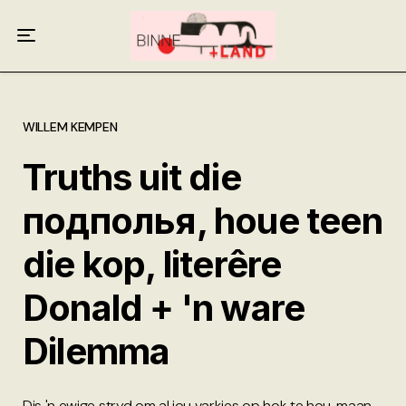
Meer oor ons
Anneliese Burgess
Ali van Wyk
WILLEM KEMPEN
Truths uit die
Piet Croucamp
подполья, houe teen
Willem Kempen
die kop, literêre
Gas + Poste
Donald + 'n ware
Kop + Knoper
Dilemma
Dis 'n ewige stryd om al jou varkies op hok te hou, maan