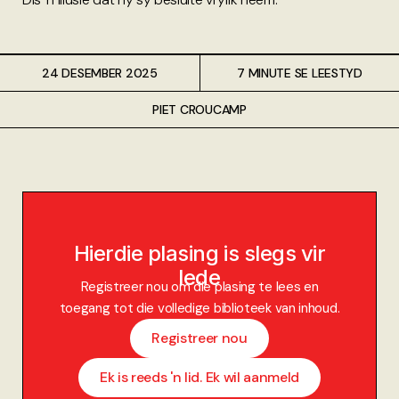
24 DESEMBER 2025
7 MINUTE SE LEESTYD
PIET CROUCAMP
Hierdie plasing is slegs vir
lede
Registreer nou om die plasing te lees en
toegang tot die volledige biblioteek van inhoud.
Registreer nou
Ek is reeds 'n lid. Ek wil aanmeld