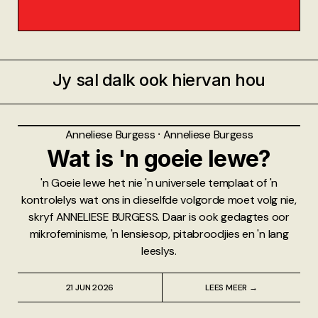
Jy sal dalk ook hiervan hou
Anneliese Burgess
⸱
Anneliese Burgess
Wat is 'n goeie lewe?
'n Goeie lewe het nie 'n universele templaat of 'n
kontrolelys wat ons in dieselfde volgorde moet volg nie,
skryf ANNELIESE BURGESS. Daar is ook gedagtes oor
mikrofeminisme, 'n lensiesop, pitabroodjies en 'n lang
leeslys.
21 JUN 2026
LEES MEER →