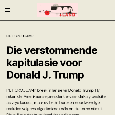
Meer oor ons
Anneliese Burgess
Ali van Wyk
PIET CROUCAMP
Die verstommende
Piet Croucamp
kapitulasie voor
Willem Kempen
Donald J. Trump
Gas + Poste
Kop + Knoper
PIET CROUCAMP breek 'n lansie vir Donald Trump. Hy
reken die Amerikaanse president ervaar dalk sy besluite
as vrye keuses, maar sy brein bereken noodwendige
reaksies volgens algoritmiese reëls en eksterne stimuli.
Dis 'n illusie dat hy sy besluite vrylik neem.