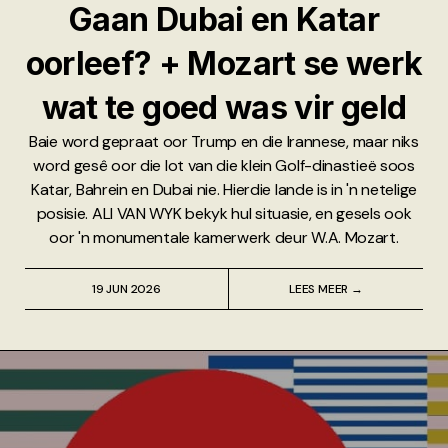
Gaan Dubai en Katar
oorleef? + Mozart se werk
wat te goed was vir geld
Baie word gepraat oor Trump en die Irannese, maar niks
word gesê oor die lot van die klein Golf-dinastieë soos
Katar, Bahrein en Dubai nie. Hierdie lande is in 'n netelige
posisie. ALI VAN WYK bekyk hul situasie, en gesels ook
oor 'n monumentale kamerwerk deur W.A. Mozart.
19 JUN 2026
LEES MEER →