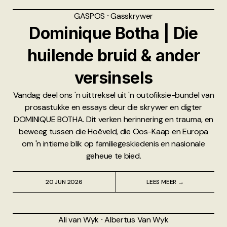
GASPOS
⸱
Gasskrywer
Dominique Botha | Die
huilende bruid & ander
versinsels
Vandag deel ons 'n uittreksel uit 'n outofiksie-bundel van
prosastukke en essays deur die skrywer en digter
DOMINIQUE BOTHA. Dit verken herinnering en trauma, en
beweeg tussen die Hoëveld, die Oos-Kaap en Europa
om 'n intieme blik op familiegeskiedenis en nasionale
geheue te bied.
20 JUN 2026
LEES MEER →
Ali van Wyk
⸱
Albertus Van Wyk