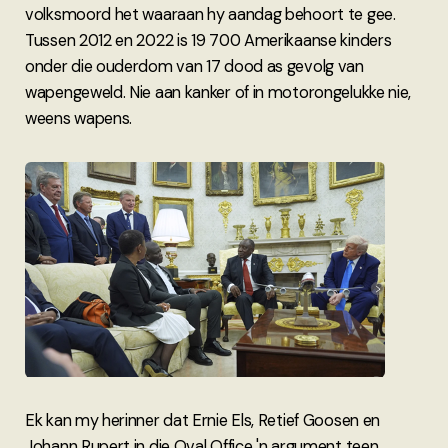
volksmoord het waaraan hy aandag behoort te gee.
Tussen 2012 en 2022 is 19 700 Amerikaanse kinders
onder die ouderdom van 17 dood as gevolg van
wapengeweld. Nie aan kanker of in motorongelukke nie,
weens wapens.
Ek kan my herinner dat Ernie Els, Retief Goosen en
Johann Rupert in die Oval Office 'n argument teen