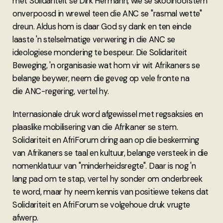
met Solidariteit se Dirk Hermann, wie se skoolhoofstem
onverpoosd in wrewel teen die ANC se "rasmal wette"
dreun. Aldus hom is daar God sy dank en ten einde
laaste 'n stelselmatige verwering in die ANC se
ideologiese mondering te bespeur. Die Solidariteit
Beweging, 'n organisasie wat hom vir wit Afrikaners se
belange beywer, neem die geveg op vele fronte na
die ANC-regering, vertel hy.
Internasionale druk word afgewissel met regsaksies en
plaaslike mobilisering van die Afrikaner se stem.
Solidariteit en AfriForum dring aan op die beskerming
van Afrikaners se taal en kultuur, belange versteek in die
nomenklatuur van "minderheidsregte". Daar is nog 'n
lang pad om te stap, vertel hy sonder om onderbreek
te word, maar hy neem kennis van positiewe tekens dat
Solidariteit en AfriForum se volgehoue druk vrugte
afwerp.