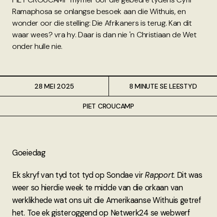
Ramaphosa se onlangse besoek aan die Withuis, en
wonder oor die stelling: Die Afrikaners is terug. Kan dit
waar wees? vra hy. Daar is dan nie 'n Christiaan de Wet
onder hulle nie.
28 MEI 2025
8 MINUTE SE LEESTYD
PIET CROUCAMP
Goeiedag
Ek skryf van tyd tot tyd op Sondae vir
Rapport
. Dit was
weer so hierdie week te midde van die orkaan van
werklikhede wat ons uit die Amerikaanse Withuis getref
het. Toe ek gisteroggend op Netwerk24 se webwerf