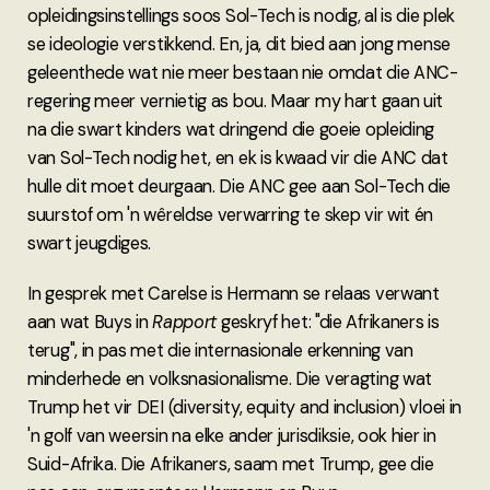
opleidingsinstellings soos Sol-Tech is nodig, al is die plek
se ideologie verstikkend. En, ja, dit bied aan jong mense
geleenthede wat nie meer bestaan nie omdat die ANC-
regering meer vernietig as bou. Maar my hart gaan uit
na die swart kinders wat dringend die goeie opleiding
van Sol-Tech nodig het, en ek is kwaad vir die ANC dat
hulle dit moet deurgaan. Die ANC gee aan Sol-Tech die
suurstof om 'n wêreldse verwarring te skep vir wit én
swart jeugdiges.
In gesprek met Carelse is Hermann se relaas verwant
aan wat Buys in
Rapport
geskryf het: "die Afrikaners is
terug", in pas met die internasionale erkenning van
minderhede en volksnasionalisme. Die veragting wat
Trump het vir DEI (diversity, equity and inclusion) vloei in
'n golf van weersin na elke ander jurisdiksie, ook hier in
Suid-Afrika. Die Afrikaners, saam met Trump, gee die