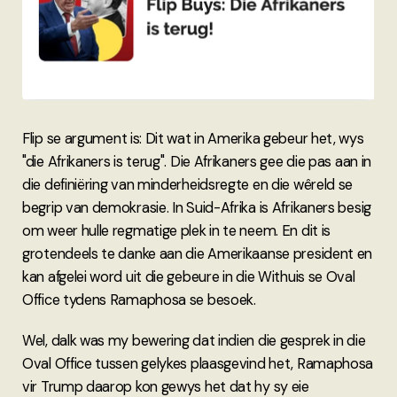
Flip se argument is: Dit wat in Amerika gebeur het, wys
"die Afrikaners is terug". Die Afrikaners gee die pas aan in
die definiëring van minderheidsregte en die wêreld se
begrip van demokrasie. In Suid-Afrika is Afrikaners besig
om weer hulle regmatige plek in te neem. En dit is
grotendeels te danke aan die Amerikaanse president en
kan afgelei word uit die gebeure in die Withuis se Oval
Office tydens Ramaphosa se besoek.
Wel, dalk was my bewering dat indien die gesprek in die
Oval Office tussen gelykes plaasgevind het, Ramaphosa
vir Trump daarop kon gewys het dat hy sy eie