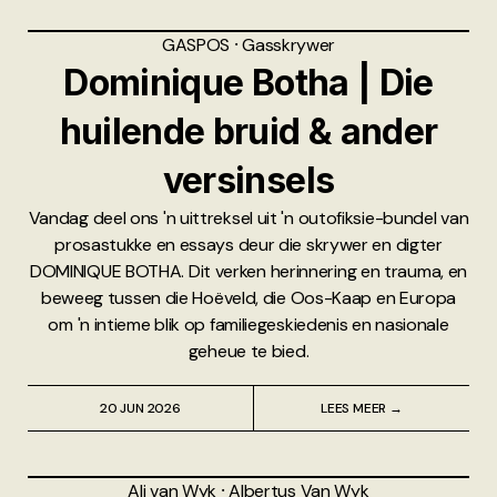
GASPOS
⸱
Gasskrywer
Dominique Botha | Die
huilende bruid & ander
versinsels
Vandag deel ons 'n uittreksel uit 'n outofiksie-bundel van
prosastukke en essays deur die skrywer en digter
DOMINIQUE BOTHA. Dit verken herinnering en trauma, en
beweeg tussen die Hoëveld, die Oos-Kaap en Europa
om 'n intieme blik op familiegeskiedenis en nasionale
geheue te bied.
20 JUN 2026
LEES MEER →
Ali van Wyk
⸱
Albertus Van Wyk