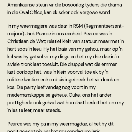
Amerikaanse steun vir die bosoorlog tydens die drama
in die Oval Office, kan ek seker ook vergewe word.
In my weermagjare was daar 'n RSM (Regimentsersant-
majoor) Jack Pearce in ons eenheid. Pearce was 'n
Christiaan de Wet; relatief klein van statuur, maar met 'n
hart soos 'n leeu. Hy het baie van my gehou, maar op 'n
kol was hy gatvol vir my dinge en het my drie dae in 'n
siviele tronk laat toesluit. Die druppel wat die emmer
laat oorloop het, was 'n klein voorval toe ek by 'n
militêre kantien en kombuis ingebreek het vir drank en
kos. Die party leef vandag nog voort in my
medemanskappe se geheue. Oukei, ons het ander
prettighede ook gehad wat hom laat besluit het om my
'n les te leer, maar steeds.
Pearce was my pa in my weermagdae, al het hy dit
nooit geweet nie. Hy het my eendag ure lank