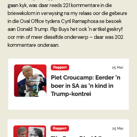
gaan kyk, was daar reeds 221 kommentare in die
briewekolom in verwysing na my relaas oor die gebeure
in die Oval Office tydens Cyril Ramaphosa se besoek
aan Donald Trump. Flip Buys het ook 'n artikel geskryf
oor min of meer dieselfde onderwerp – daar was 202
kommentare onderaan.