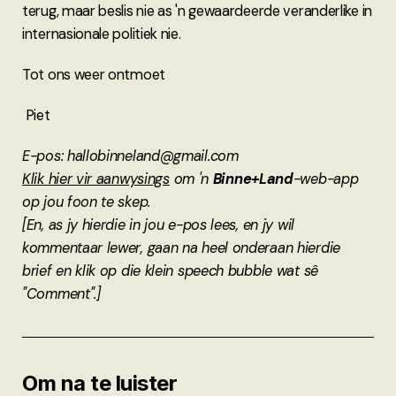
terug, maar beslis nie as 'n gewaardeerde veranderlike in
internasionale politiek nie.
Tot ons weer ontmoet
Piet
E-pos: hallobinneland@gmail.com
Klik hier vir aanwysings
om 'n
Binne+Land
-web-app
op jou foon te skep.
[En, as jy hierdie in jou e-pos lees, en jy wil
kommentaar lewer, gaan na heel onderaan hierdie
brief en klik op die klein speech bubble wat sê
"Comment".]
Om na te luister