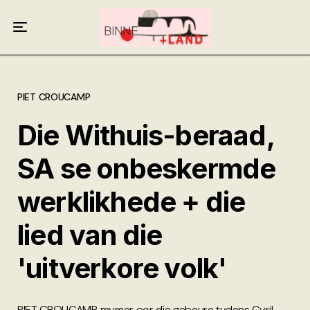
Meer oor ons
Anneliese Burgess
Ali van Wyk
PIET CROUCAMP
Die Withuis-beraad,
Piet Croucamp
SA se onbeskermde
Willem Kempen
werklikhede + die
Gas + Poste
lied van die
Kop + Knoper
'uitverkore volk'
PIET CROUCAMP mymer oor die gebeure tydens Cyril