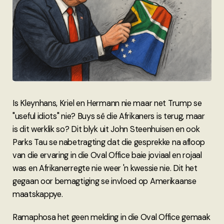
Is Kleynhans, Kriel en Hermann nie maar net Trump se
"useful idiots" nie? Buys sê die Afrikaners is terug, maar
is dit werklik so? Dit blyk uit John Steenhuisen en ook
Parks Tau se nabetragting dat die gesprekke na afloop
van die ervaring in die Oval Office baie joviaal en rojaal
was en Afrikanerregte nie weer 'n kwessie nie. Dit het
gegaan oor bemagtiging se invloed op Amerikaanse
maatskappye.
Ramaphosa het geen melding in die Oval Office gemaak