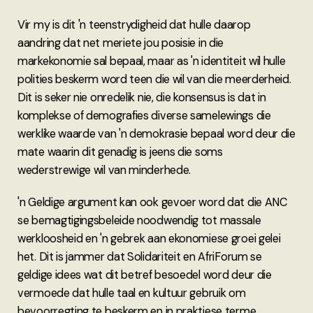
Vir my is dit 'n teenstrydigheid dat hulle daarop
aandring dat net meriete jou posisie in die
markekonomie sal bepaal, maar as 'n identiteit wil hulle
polities beskerm word teen die wil van die meerderheid.
Dit is seker nie onredelik nie, die konsensus is dat in
komplekse of demografies diverse samelewings die
werklike waarde van 'n demokrasie bepaal word deur die
mate waarin dit genadig is jeens die soms
wederstrewige wil van minderhede.
'n Geldige argument kan ook gevoer word dat die ANC
se bemagtigingsbeleide noodwendig tot massale
werkloosheid en 'n gebrek aan ekonomiese groei gelei
het. Dit is jammer dat Solidariteit en AfriForum se
geldige idees wat dit betref besoedel word deur die
vermoede dat hulle taal en kultuur gebruik om
bevoorregting te beskerm en in praktiese terme,