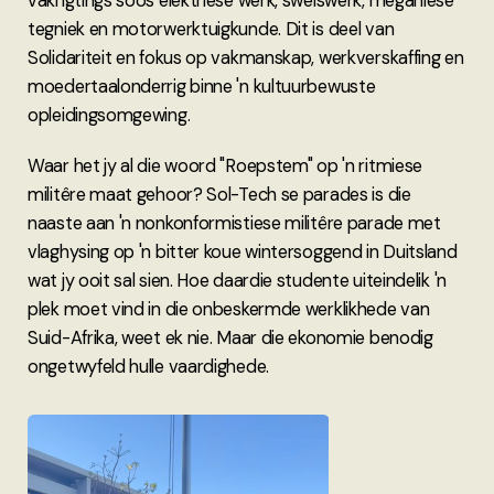
vakrigtings soos elektriese werk, sweiswerk, meganiese
tegniek en motorwerktuigkunde. Dit is deel van
Solidariteit en fokus op vakmanskap, werkverskaffing en
moedertaalonderrig binne 'n kultuurbewuste
opleidingsomgewing.
Waar het jy al die woord "Roepstem" op 'n ritmiese
militêre maat gehoor? Sol-Tech se parades is die
naaste aan 'n nonkonformistiese militêre parade met
vlaghysing op 'n bitter koue wintersoggend in Duitsland
wat jy ooit sal sien. Hoe daardie studente uiteindelik 'n
plek moet vind in die onbeskermde werklikhede van
Suid-Afrika, weet ek nie. Maar die ekonomie benodig
ongetwyfeld hulle vaardighede.