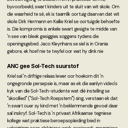
byvoorbeeld, swart kinders uit te sluit van wit skole. Om
die waarheid te sê, ek is taamlik oortuig daarvan dat wit
skole Dirk Hermann en Kallie Kriel se oortuigde behoefte
is. Die kompromis is enkele swart gesigte te midde van
'n see van bleek gesiggies soggens tydens die
openingsgebed. Jaco Kleynhans se siel is in Orania
gebore, ek hoef nie te twyfel oor wat hy dink nie
ANC gee Sol-Tech suurstof
Kriel sal 'n driftige relaas lewer oor hoekom dit 'n
ongegronde persepsie is, maar as ek die aanlyn video's
kyk van die Sol-Tech-studente wat dié instelling se
"skoollied" ("Sol-Tech Roepstem") sing, verstaan ek dat
'n swart ouer sy kind met 'n beklemmende gevoel daar
sal inskryf. Sol-Tech is 'n privaat Afrikaanse tegniese
kollege wat praktiese beroepsopleiding bied in