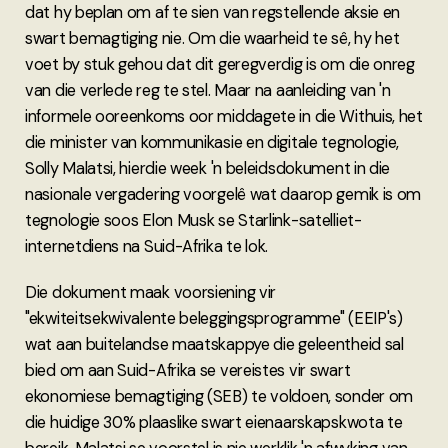
dat hy beplan om af te sien van regstellende aksie en
swart bemagtiging nie. Om die waarheid te sê, hy het
voet by stuk gehou dat dit geregverdig is om die onreg
van die verlede reg te stel. Maar na aanleiding van 'n
informele ooreenkoms oor middagete in die Withuis, het
die minister van kommunikasie en digitale tegnologie,
Solly Malatsi, hierdie week 'n beleidsdokument in die
nasionale vergadering voorgelê wat daarop gemik is om
tegnologie soos Elon Musk se Starlink-satelliet-
internetdiens na Suid-Afrika te lok.
Die dokument maak voorsiening vir
"ekwiteitsekwivalente beleggingsprogramme" (EEIP's)
wat aan buitelandse maatskappye die geleentheid sal
bied om aan Suid-Afrika se vereistes vir swart
ekonomiese bemagtiging (SEB) te voldoen, sonder om
die huidige 30% plaaslike swart eienaarskapskwota te