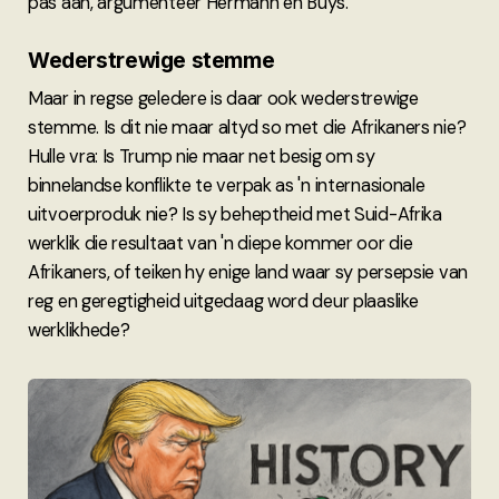
pas aan, argumenteer Hermann en Buys.
Wederstrewige stemme
Maar in regse geledere is daar ook wederstrewige
stemme. Is dit nie maar altyd so met die Afrikaners nie?
Hulle vra: Is Trump nie maar net besig om sy
binnelandse konflikte te verpak as 'n internasionale
uitvoerproduk nie? Is sy beheptheid met Suid-Afrika
werklik die resultaat van 'n diepe kommer oor die
Afrikaners, of teiken hy enige land waar sy persepsie van
reg en geregtigheid uitgedaag word deur plaaslike
werklikhede?