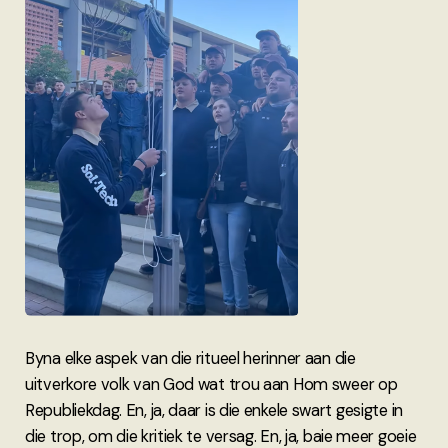
Byna elke aspek van die ritueel herinner aan die
uitverkore volk van God wat trou aan Hom sweer op
Republiekdag. En, ja, daar is die enkele swart gesigte in
die trop, om die kritiek te versag. En, ja, baie meer goeie