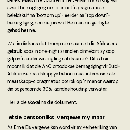
bereik. Malatsi se voorstel is nie werklik 'n afwyking van
swart bemagtiging nie, dit is net 'n pragmatiese
beleidskuif na "bottom up"- eerder as "top down"-
bemagtiging; nou nie juis wat Hermann in gedagte
gehad het nie.
Wat is die kans dat Trump nie maar net die Afrikaners
gebruik soos 'n one-night stand en binnekort sy oop
gulp in 'n ander windrigting sal draai nie? Dit is baie
moontlik dat die ANC ortodokse bemagtiging vir Suid-
Afrikaanse maatskappye behou, maar internasionale
maatskappye pragmaties betrek op 'n manier waarop
die sogenaamde 30%-aandeelhouding verwater.
Hier is die skakel na die dokument
.
Ietsie persoonliks, vergewe my maar
As Ernie Els vergewe kan word vir sy verheerliking van