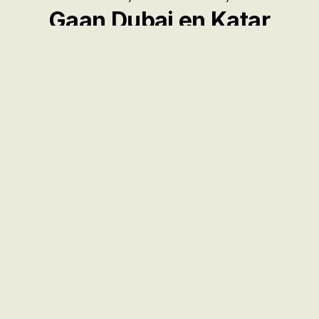
Gaan Dubai en Katar
oorleef? + Mozart se werk
wat te goed was vir geld
Baie word gepraat oor Trump en die Irannese, maar niks
word gesê oor die lot van die klein Golf-dinastieë soos
Katar, Bahrein en Dubai nie. Hierdie lande is in 'n netelige
posisie. ALI VAN WYK bekyk hul situasie, en gesels ook
oor 'n monumentale kamerwerk deur W.A. Mozart.
19 JUN 2026
LEES MEER →