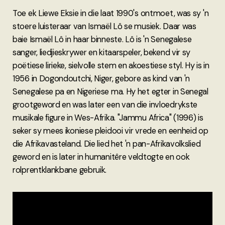
Toe ek Liewe Eksie in die laat 1990's ontmoet, was sy 'n
stoere luisteraar van Ismaël Lô se musiek. Daar was
baie Ismaël Lô in haar binneste. Lô is 'n Senegalese
sanger, liedjieskrywer en kitaarspeler, bekend vir sy
poëtiese lirieke, sielvolle stem en akoestiese styl. Hy is in
1956 in Dogondoutchi, Niger, gebore as kind van 'n
Senegalese pa en Nigeriese ma. Hy het egter in Senegal
grootgeword en was later een van die invloedrykste
musikale figure in Wes-Afrika. "Jammu Africa" (1996) is
seker sy mees ikoniese pleidooi vir vrede en eenheid op
die Afrikavasteland. Die lied het 'n pan-Afrikavolkslied
geword en is later in humanitêre veldtogte en ook
rolprentklankbane gebruik.