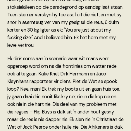
stoksielalleen op die paradegrond op aandag laat staan.
Teen skemer verskyn hy toe asof uit die niet, en met sy
snor 'n asemteug ver van my gesig sê die reus, 6 duim
korter en 30 kg ligter as ek: "You are just about my
fucking size!" And I believed him. Ek het hom met my
lewe vertrou.
Ek dink soms aan 'n scenario waar wit mans weer
opgeroep word om na die frontlinies om watter rede
ook al te gaan. Kallie Kriel, Dirk Hermann en Jaco
Kleynhans rapporteer vir diens. Piet de Wet se spook
loop? Nee, man! Ek trek my boots uit en gaan huis toe,
jy gaan daai drie nooit fiks kry nie; nie in die kop nie en
ook nie in die hart nie. Dis deel van my probleem met
die regses – Flip Buys is dalk uit 'n ander hout gesny,
maar die res is nie dapper nie. Ek sien nie 'n Christiaan de
Wet of Jack Pearce onder hulle nie. Die Afrikaners is dalk