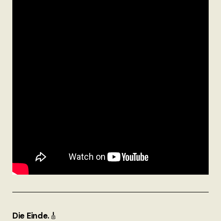
Die Einde.
🎸