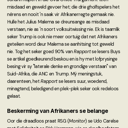
misdaad en geweld gevoer het; die drie gholfspelers het
nêrens en nooit 'n saak vir Afrikanerregte gemaak nie.
Hulle het Julius Malema se dreunsange as misdaad
verstaan, nie as 'n soort volksuitwissing nie. Ek is taamlik
seker Trump is ook nie meer oortuig dat net Afrikaners
geteiken word deur Malema se aanhitsing tot geweld
nie. Tog het seker goed 90% van
Rapport
se lesers Buys
se artikel goedkeurend beskou en is hy met lofprysinge
besing vir sy "laterale denke en grondige verstaan" van
Suid-Afrika, die ANC en Trump. Mý meningstuk,
daarenteen, het
Rapport
se lesers suur, woedend,
minagtend, beledigend en plek-plek seker ook redeloos
gelaat.
Beskerming van Afrikaners se belange
Oor die draadloos praat RSG (
Monitor
) se Udo Carelse