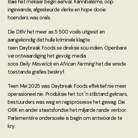
Baie het mekaar begin aanval. Kannibalisme, oop
ingewande, afgeskeurde vlerke en hope dooie
hoenders was orals.
Die DBV het meer as 5 500 voëls uitgesit en
aangekondig dat hulle kriminele klagte
teen Daybreak Foods se direksie sou indien. Openbare
verontwaardiging het gevolg; media
soos
Daily Maverick
en
African Farming
het die wrede
toestande grafies beskryf.
Teen Mei 2025 was Daybreak Foods effektief nie meer
operasioneel nie. Produksie het tot 'n stilstand geknars,
bestuurders was weg en regsprosesse het gewag. Die
OBK en ander staatsfondse het miljarde rande verloor.
Parlementêre ondersoeke is begin om antwoorde te
kry.