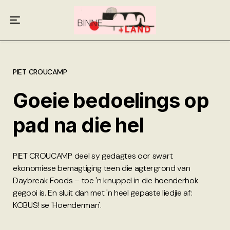
Meer oor ons
Anneliese Burgess
Ali van Wyk
PIET CROUCAMP
Goeie bedoelings op
Piet Croucamp
pad na die hel
Willem Kempen
Gas + Poste
PIET CROUCAMP deel sy gedagtes oor swart
ekonomiese bemagtiging teen die agtergrond van
Kop + Knoper
Daybreak Foods – toe 'n knuppel in die hoenderhok
gegooi is. En sluit dan met 'n heel gepaste liedjie af:
KOBUS! se 'Hoenderman'.