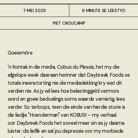
7 MEI 2025
9 MINUTE SE LEESTYD
PIET CROUCAMP
Goeiemôre
'n Kontak in die media, Cobus du Plessis, het my die
afgelope week daaraan herinner dat Daybreak Foods se
totale ineenstorting nie die mediadekking kry wat dit
verdien nie. As jy wil lees hoe belastinggeld vermors
word en goeie bedoelings soms waarde vernietig, lees
verder. So terloops, teen die einde van hierdie storie is
die liedjie "Hoenderman" van KOBUS! – my verhaal
oor Daybreak Foods het soveel meer sin as jy daarna
luister; dis lieflik en sal jou depressie oor my morbiede