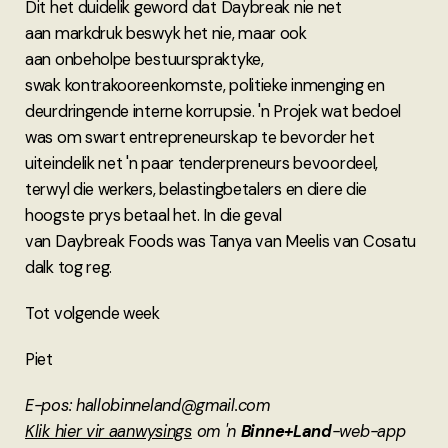
Dit het duidelik geword dat Daybreak nie net
aan markdruk beswyk het nie, maar ook
aan onbeholpe bestuurspraktyke,
swak kontrakooreenkomste, politieke inmenging en
deurdringende interne korrupsie. 'n Projek wat bedoel
was om swart entrepreneurskap te bevorder het
uiteindelik net 'n paar tenderpreneurs bevoordeel,
terwyl die werkers, belastingbetalers en diere die
hoogste prys betaal het. In die geval
van Daybreak Foods was Tanya van Meelis van Cosatu
dalk tog reg.
Tot volgende week
Piet
E-pos: hallobinneland@gmail.com
Klik hier vir aanwysings
om 'n
Binne+Land
-web-app