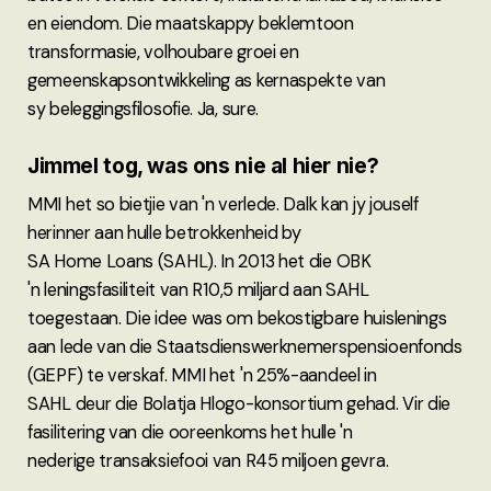
en eiendom. Die maatskappy beklemtoon
transformasie, volhoubare groei en
gemeenskapsontwikkeling as kernaspekte van
sy beleggingsfilosofie. Ja, sure.
Jimmel tog, was ons nie al hier nie?
MMI het so bietjie van 'n verlede. Dalk kan jy jouself
herinner aan hulle betrokkenheid by
SA Home Loans (SAHL). In 2013 het die OBK
'n leningsfasiliteit van R10,5 miljard aan SAHL
toegestaan. Die idee was om bekostigbare huislenings
aan lede van die Staatsdienswerknemerspensioenfonds
(GEPF) te verskaf. MMI het 'n 25%-aandeel in
SAHL deur die Bolatja Hlogo-konsortium gehad. Vir die
fasilitering van die ooreenkoms het hulle 'n
nederige transaksiefooi van R45 miljoen gevra.