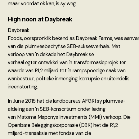
maar voordat ek kan, is sy weg.
High noon at Daybreak
Daybreak
Foods, oorspronklik bekend as Daybreak Farms, was aanvan
van die pluimveebedryf se SEB-suksesverhale. Met
verloop van 'n dekade het Daybreak se
verhaal egter ontwikkel van 'n transformasieprojek ter
waarde van R1,2 miljard tot 'n rampspoedige saak van
wanbestuur, politieke inmenging, korrupsie en uiteindelik
ineenstorting.
In Junie 2015 het die landboureus AFGRI sy pluimvee-
afdeling aan ’n SEB-konsortium onder leiding
van Matome Maponya Investments (MMI) verkoop. Die
Openbare Beleggingskorporasie (OBK) het die R1,2
miljard-transaksie met fondse van die