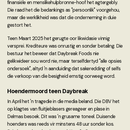
finansiële en menslikehulpbronne-hoof het agtergebly.
Die raad het die bedankings as "persoonlik" voorgehou,
maar die werklikheid was dat die onderneming in duie
gestort het.
Teen Maart 2025 het gerugte oor likwidasie vinnig
versprei. Krediteure was onrustig en sonder betaling. Die
bestuur het beweer dat Daybreak Foods nie
gelikwideer sou word nie, maar terselfdertyd "alle opsies
ondersoek", altyd 'n aanduiding dat sakeredding of selfs
die verkoop van die besigheid ernstig oorweeg word.
Hoendermoord teen Daybreak
In April het 'n tragedie in die media beland. Die DBV het
op klagtes van fluitjieblasers gereageer en plase in
Delmas besoek. Dit was 'n grusame toneel. Duisende
hoenders was reeds vir minstens 48 uur sonder kos.