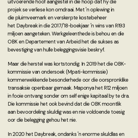
uitvoerende hoof aangestel in die hoop dat hy die
projek se verliese kon omdraai. Met 'n oplewing in
die pluimveemark en verskerpte kostebeheer
het Daybreak in die 2017/'18-boekjaar 'n wins van R193
miljoen aangeteken. Werkgeleenthede is behou en die
OBK en Departement van Arbeid het die sukses as
bevestiging van hulle beleggingsvisie beskryf.
Maar die herstel was kortstondig. In 2019 het die OBK-
kommissie van ondersoek (Mpati-kommissie)
kommerwekkende besonderhede oor die oorspronklike
transaksie openbaar gemaak. Maponya het R12 miljoen
in fooie ontvang sonder om self enige kapitaal by te dra.
Die kommissie het ook bevind dat die OBK moontlik
aan bevoordeling skuldig was en nie voldoende toesig
oor die belegging gehou het nie.
In 2020 het Daybreak, ondanks 'n enorme skuldlas en