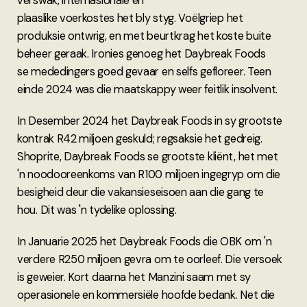
verswak, internasionale en
plaaslike voerkostes het bly styg. Voëlgriep het
produksie ontwrig, en met beurtkrag het koste buite
beheer geraak. Ironies genoeg het Daybreak Foods
se mededingers goed gevaar en selfs gefloreer. Teen
einde 2024 was die maatskappy weer feitlik insolvent.
In Desember 2024 het Daybreak Foods in sy grootste
kontrak R42 miljoen geskuld; regsaksie het gedreig.
Shoprite, Daybreak Foods se grootste kliënt, het met
'n noodooreenkoms van R100 miljoen ingegryp om die
besigheid deur die vakansieseisoen aan die gang te
hou. Dit was 'n tydelike oplossing.
In Januarie 2025 het Daybreak Foods die OBK om 'n
verdere R250 miljoen gevra om te oorleef. Die versoek
is geweier. Kort daarna het Manzini saam met sy
operasionele en kommersiële hoofde bedank. Net die