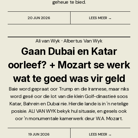
geheue te bied.
20 JUN 2026
LEES MEER →
Ali van Wyk
⸱
Albertus Van Wyk
Gaan Dubai en Katar
oorleef? + Mozart se werk
wat te goed was vir geld
Baie word gepraat oor Trump en die Irannese, maar niks
word gesê oor die lot van die klein Golf-dinastieë soos
Katar, Bahrein en Dubai nie. Hierdie lande is in 'n netelige
posisie. ALI VAN WYK bekyk hul situasie, en gesels ook
oor 'n monumentale kamerwerk deur W.A. Mozart.
19 JUN 2026
LEES MEER →