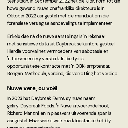
teenstaan. In September 2022 het die OBK hom tot die
howe gewend. Nuwe onafhanklike direkteure is in
Oktober 2022 aangestel met die mandaat om die
forensiese verslag se aanbevelings te implementeer.
Enkele dae ná die nuwe aanstellings is 'n rekenaar
met sensitiewe data uit Daybreak se kantore gesteel.
Hierdie voorval het vermoedens van sabotasie en
'n toesmeerdery versterk. In dié tyd is
opportunistiese kontrakte met 'n OBK-amptenaar,
Bongani Mathebula, verbind; die verrotting het verdiep.
Nuwe vere, ou voël
In 2023 het Daybreak Farms sy nuwe naam
gekry: Daybreak Foods. 'n Nuwe uitvoerende hoof,
Richard Manzini, en 'n plaasvars uitvoerende span is
aangestel. Maar wee o wee, marktoestande het bly