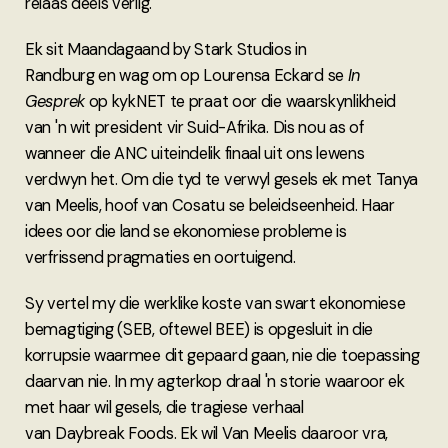
relaas deels verlig.
Ek sit Maandagaand by Stark Studios in
Randburg en wag om op Lourensa Eckard se
In
Gesprek
op kykNET te praat oor die waarskynlikheid
van 'n wit president vir Suid-Afrika. Dis nou as of
wanneer die ANC uiteindelik finaal uit ons lewens
verdwyn het. Om die tyd te verwyl gesels ek met Tanya
van Meelis, hoof van Cosatu se beleidseenheid. Haar
idees oor die land se ekonomiese probleme is
verfrissend pragmaties en oortuigend.
Sy vertel my die werklike koste van swart ekonomiese
bemagtiging (SEB, oftewel BEE) is opgesluit in die
korrupsie waarmee dit gepaard gaan, nie die toepassing
daarvan nie. In my agterkop draal 'n storie waaroor ek
met haar wil gesels, die tragiese verhaal
van Daybreak Foods. Ek wil Van Meelis daaroor vra,