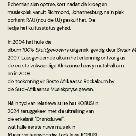
Bohemian sien optree, kort nadat dié kroeg en
musiekplek vanuit Richmond, Johannesburg, na 'n plek
oorkant RAU (nou die UJ) geskuif het. Die
liedjie het kultusstatus gehad.
In 2004 het hulle die
album
100% Skuldgevoelvry
uitgereik, gevolg deur
Swaar M
2007. Laasgenoemde album het erkenning ontvang as
die eerste volwaardige Afrikaanse heavy metal-album
en in 2008
die toekenning vir Beste Afrikaanse Rockalbum by
die Suid-Afrikaanse Musiekpryse gewen.
Ná 'n tyd van relatiewe stilte het KOBUS! in
2024 teruggekeer met die uitreiking van
die enkelsnit "Drankduiwel",
wat hulle eerste nuwe musiek in
16 jaar verteenwoordig. Lank lewe
KOBUS!