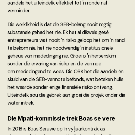
aandele het uiteindelik effektief tot 'n ronde nul
verminder.
Die werklikheid is dat die SEB-belang nooit regtig
substansie gehad het nie. Ek het al dikwels gesê
entrepreneurs wat nooit 'n risiko geloop het om 'n rand
te bekom nie, het nie noodwendig 'n institusionele
geheue van mededinging nie. Groei is 'n hersenskim
sonder die ervaring van risiko en die vermoë
om mededingend te wees. Die OBK het die aandele én
skuld van die SEB-vennote befonds, wat beteken hulle
het waarde sonder enige finansiële risiko ontvang.
Uiteindelik sou die gebrek aan groei die projek onder die
water intrek.
Die Mpati-kommissie trek Boas se vere
In 2018 is Boas Seruwe op ’n vyfjaarkontrak as