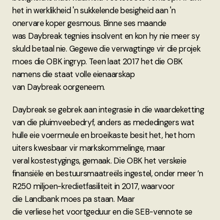
het in werklikheid 'n sukkelende besigheid aan 'n
onervare koper gesmous. Binne ses maande
was Daybreak tegnies insolvent en kon hy nie meer sy
skuld betaal nie. Gegewe die verwagtinge vir die projek
moes die OBK ingryp. Teen laat 2017 het die OBK
namens die staat volle eienaarskap
van Daybreak oorgeneem.
Daybreak se gebrek aan integrasie in die waardeketting
van die pluimveebedryf, anders as mededingers wat
hulle eie voermeule en broeikaste besit het, het hom
uiters kwesbaar vir markskommelinge, maar
veral kostestygings, gemaak. Die OBK het verskeie
finansiële en bestuursmaatreëls ingestel, onder meer ’n
R250 miljoen-kredietfasiliteit in 2017, waarvoor
die Landbank moes pa staan. Maar
die verliese het voortgeduur en die SEB-vennote se