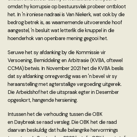
omdat hy korrupsie op bestuursvlak probeer ontbloot
het. In 'n ironiese nadraai is Van Niekerk, wat ook by die
bedrog betrek is, as waarnemende uitvoerende hoof
aangestel, 'n besluit wat letterlik die knuppel in die
hoenderhok van openbare mening gegooi het.
Seruwe het sy afdanking by die Kommissie vir
Versoening, Bemiddeling en Arbitrasie (KVBA, oftewel
CCMA) betwis. In November 2021 het die KVBA beslis
dat sy afdanking onregverdig was en 'n bevel vir sy
heraanstelling met agterstallige vergoeding uitgereik.
Die Arbeidshof het die uitspraak egter in Desember
opgeskort, hangende hersiening.
Intussen het die verhouding tussen die OBK
en Daybreak se raad versleg. Die OBK het die raad
daarvan beskuldig dat hulle belangrike hervormings