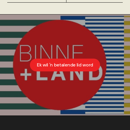
Ek wil 'n betalende lid word