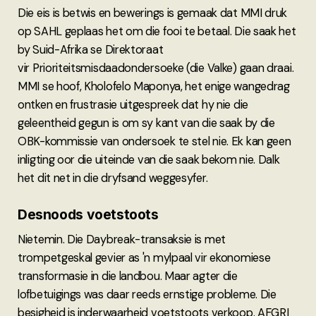
Die eis is betwis en bewerings is gemaak dat MMI druk
op SAHL geplaas het om die fooi te betaal. Die saak het
by Suid-Afrika se Direktoraat
vir Prioriteitsmisdaadondersoeke (die Valke) gaan draai.
MMI se hoof, Kholofelo Maponya, het enige wangedrag
ontken en frustrasie uitgespreek dat hy nie die
geleentheid gegun is om sy kant van die saak by die
OBK-kommissie van ondersoek te stel nie. Ek kan geen
inligting oor die uiteinde van die saak bekom nie. Dalk
het dit net in die dryfsand weggesyfer.
Desnoods voetstoots
Nietemin. Die Daybreak-transaksie is met
trompetgeskal gevier as 'n mylpaal vir ekonomiese
transformasie in die landbou. Maar agter die
lofbetuigings was daar reeds ernstige probleme. Die
besigheid is inderwaarheid voetstoots verkoop. AFGRI