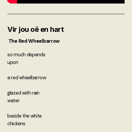
Vir jou oë en hart
The Red Wheelbarrow
so much depends
upon
a red wheelbarrow
glazed with rain
water
beside the white
chickens