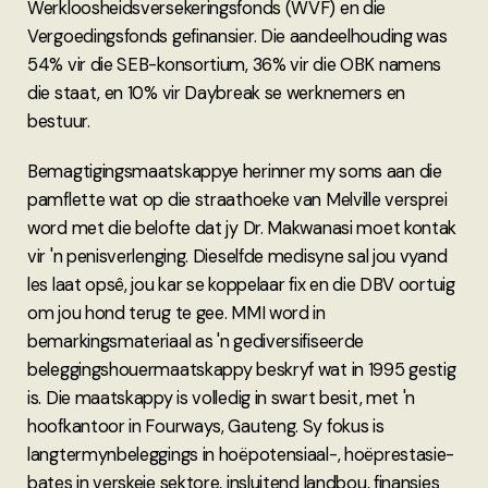
Werkloosheidsversekeringsfonds (WVF) en die
Vergoedingsfonds gefinansier. Die aandeelhouding was
54% vir die SEB-konsortium, 36% vir die OBK namens
die staat, en 10% vir Daybreak se werknemers en
bestuur.
Bemagtigingsmaatskappye herinner my soms aan die
pamflette wat op die straathoeke van Melville versprei
word met die belofte dat jy Dr. Makwanasi moet kontak
vir 'n penisverlenging. Dieselfde medisyne sal jou vyand
les laat opsê, jou kar se koppelaar fix en die DBV oortuig
om jou hond terug te gee. MMI word in
bemarkingsmateriaal as 'n gediversifiseerde
beleggingshouermaatskappy beskryf wat in 1995 gestig
is. Die maatskappy is volledig in swart besit, met 'n
hoofkantoor in Fourways, Gauteng. Sy fokus is
langtermynbeleggings in hoëpotensiaal-, hoëprestasie-
bates in verskeie sektore, insluitend landbou, finansies