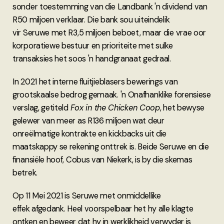
sonder toestemming van die Landbank 'n dividend van
R50 miljoen verklaar. Die bank sou uiteindelik
vir Seruwe met R3,5 miljoen beboet, maar die vrae oor
korporatiewe bestuur en prioriteite met sulke
transaksies het soos 'n handgranaat gedraal.
In 2021 het interne fluitjieblasers bewerings van
grootskaalse bedrog gemaak. 'n Onafhanklike forensiese
verslag, getiteld
Fox in the Chicken Coop
, het bewyse
gelewer van meer as R136 miljoen wat deur
onreëlmatige kontrakte en kickbacks uit die
maatskappy se rekening onttrek is. Beide Seruwe en die
finansiële hoof, Cobus van Niekerk, is by die skemas
betrek.
Op 11 Mei 2021 is Seruwe met onmiddellike
effek afgedank. Heel voorspelbaar het hy alle klagte
ontken en beweer dat hy in werklikheid verwyder is