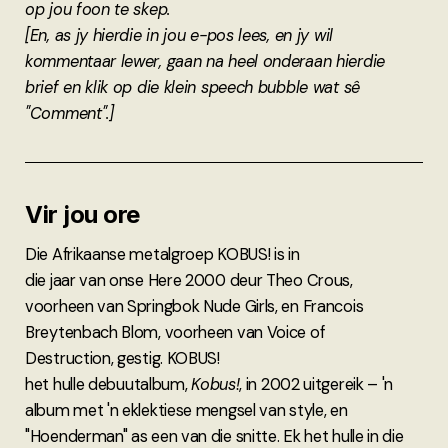
op jou foon te skep.
[En, as jy hierdie in jou e-pos lees, en jy wil
kommentaar lewer, gaan na heel onderaan hierdie
brief en klik op die klein speech bubble wat sê
"Comment".]
Vir jou ore
Die Afrikaanse metalgroep KOBUS! is in
die jaar van onse Here 2000 deur Theo Crous,
voorheen van Springbok Nude Girls, en Francois
Breytenbach Blom, voorheen van Voice of
Destruction, gestig. KOBUS!
het hulle debuutalbum,
Kobus!
, in 2002 uitgereik – 'n
album met 'n eklektiese mengsel van style, en
"Hoenderman" as een van die snitte. Ek het hulle in die