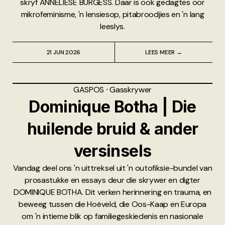
skryf ANNELIESE BURGESS. Daar is ook gedagtes oor
mikrofeminisme, 'n lensiesop, pitabroodjies en 'n lang
leeslys.
21 JUN 2026
LEES MEER →
GASPOS
⸱
Gasskrywer
Dominique Botha | Die
huilende bruid & ander
versinsels
Vandag deel ons 'n uittreksel uit 'n outofiksie-bundel van
prosastukke en essays deur die skrywer en digter
DOMINIQUE BOTHA. Dit verken herinnering en trauma, en
beweeg tussen die Hoëveld, die Oos-Kaap en Europa
om 'n intieme blik op familiegeskiedenis en nasionale