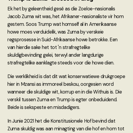
Ek het by geleentheid gesê as die Zoeloe-nasionalis
Jacob Zuma wit was, het Afrikaner-nasionaliste vir hom
gestem. Soos Trump wat homself al in Amerikaanse
howe moes verduidelik, was Zuma by verskeie
regsprosesse in Suid-Afrikaanse howe betrokke. Een
van hierdie sake het tot 'n strafregtelike
skuldigbevinding gelei, terwyl ander langdurige
strafregtelike aanklagte steeds voor die howe dien.
Die werklikheid is dat dit wat konserwatiewe drukgroepe
hier in Mzansi as immoreel beskou, oorgesien word
wanneer die skuldige wit, korrup en in die Withuis is. Die
verskil tussen Zuma en Trump is egter onbeduidend.
Beide is sekspeste en misdadigers.
In Junie 2021 het die Konstitusionele Hof bevind dat
Zuma skuldig was aan minagting van die hof en hom tot