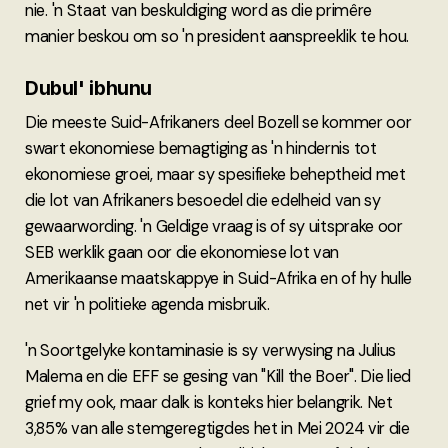
nie. 'n Staat van beskuldiging word as die primêre
manier beskou om so 'n president aanspreeklik te hou.
Dubul' ibhunu
Die meeste Suid-Afrikaners deel Bozell se kommer oor
swart ekonomiese bemagtiging as 'n hindernis tot
ekonomiese groei, maar sy spesifieke beheptheid met
die lot van Afrikaners besoedel die edelheid van sy
gewaarwording. 'n Geldige vraag is of sy uitsprake oor
SEB werklik gaan oor die ekonomiese lot van
Amerikaanse maatskappye in Suid-Afrika en of hy hulle
net vir 'n politieke agenda misbruik.
'n Soortgelyke kontaminasie is sy verwysing na Julius
Malema en die EFF se gesing van "Kill the Boer". Die lied
grief my ook, maar dalk is konteks hier belangrik. Net
3,85% van alle stemgeregtigdes het in Mei 2024 vir die