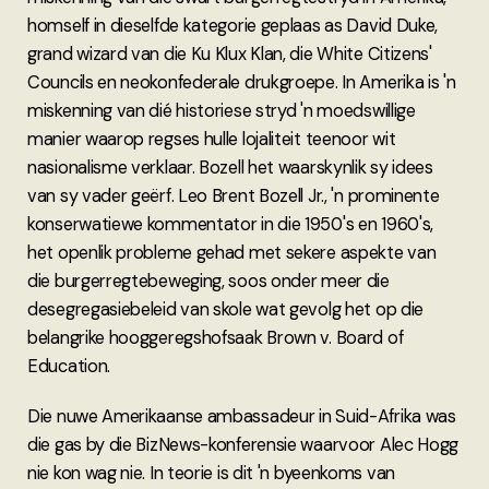
homself in dieselfde kategorie geplaas as David Duke,
grand wizard van die Ku Klux Klan, die White Citizens'
Councils en neokonfederale drukgroepe. In Amerika is 'n
miskenning van dié historiese stryd 'n moedswillige
manier waarop regses hulle lojaliteit teenoor wit
nasionalisme verklaar. Bozell het waarskynlik sy idees
van sy vader geërf. Leo Brent Bozell Jr., 'n prominente
konserwatiewe kommentator in die 1950's en 1960's,
het openlik probleme gehad met sekere aspekte van
die burgerregtebeweging, soos onder meer die
desegregasiebeleid van skole wat gevolg het op die
belangrike hooggeregshofsaak Brown v. Board of
Education.
Die nuwe Amerikaanse ambassadeur in Suid-Afrika was
die gas by die BizNews-konferensie waarvoor Alec Hogg
nie kon wag nie. In teorie is dit 'n byeenkoms van