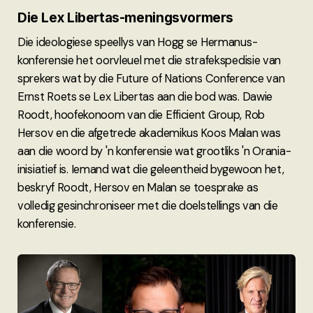
Die Lex Libertas-meningsvormers
Die ideologiese speellys van Hogg se Hermanus-
konferensie het oorvleuel met die strafekspedisie van
sprekers wat by die Future of Nations Conference van
Ernst Roets se Lex Libertas aan die bod was. Dawie
Roodt, hoofekonoom van die Efficient Group, Rob
Hersov en die afgetrede akademikus Koos Malan was
aan die woord by 'n konferensie wat grootliks 'n Orania-
inisiatief is. Iemand wat die geleentheid bygewoon het,
beskryf Roodt, Hersov en Malan se toesprake as
volledig gesinchroniseer met die doelstellings van die
konferensie.