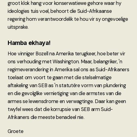
groot klok hang voor konserwatiewe gehore waar hy
ideologies tuis voel, behoort die Suid-Afrikaanse
regering hom verantwoordelik te hou vir sy ongevoelige
uitsprake.
Hamba ekhaya!
Hoe vinniger Bozell na Amerika terugkeer, hoe beter vir
ons verhouding met Washington. Maar, belangriker, 'n
regimeverandering in Amerika sal ons as Suid-Afrikaners
toelaat om voort te gaan met die stelselmatige
aftakeling van SEB as 'n statutêre vorm van plundering
en die gevolglike vernietiging van die armstes van die
armes se lewensdrome en verwagtinge. Daar kan geen
twyfel wees dat die korrupsie van SEB arm Suid-
Afrikaners die meeste benadeel nie.
Groete