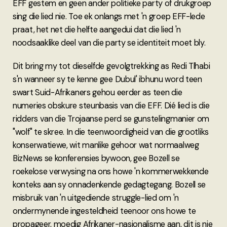
EFF gestem en geen ander politieke party of drukgroep
sing die lied nie. Toe ek onlangs met 'n groep EFF-lede
praat, het net die helfte aangedui dat die lied 'n
noodsaaklike deel van die party se identiteit moet bly.
Dit bring my tot dieselfde gevolgtrekking as Redi Tlhabi
s'n wanneer sy te kenne gee Dubul' ibhunu word teen
swart Suid-Afrikaners gehou eerder as teen die
numeries obskure steunbasis van die EFF. Dié lied is die
ridders van die Trojaanse perd se gunstelingmanier om
"wolf" te skree. In die teenwoordigheid van die grootliks
konserwatiewe, wit manlike gehoor wat normaalweg
BizNews se konferensies bywoon, gee Bozell se
roekelose verwysing na ons howe 'n kommerwekkende
konteks aan sy onnadenkende gedagtegang. Bozell se
misbruik van 'n uitgediende struggle-lied om 'n
ondermynende ingesteldheid teenoor ons howe te
propageer, moedig Afrikaner-nasionalisme aan, dit is nie