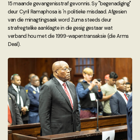
15 maande gevangenisstraf gevonnis. Sy "begenadiging"
deur Cyril Ramaphosa is 'n politieke misdaad. Afgesien
van die minagtingsaak word Zuma steeds deur
strafregtelike aanklagte in die gesig gestaar wat
verband hou met die 1999-wapentransaksie (die Arms
Deal).