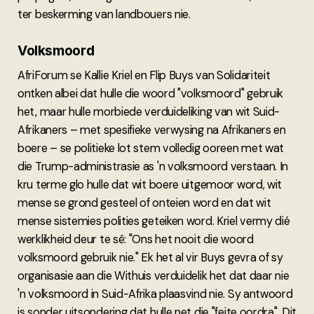
ter beskerming van landbouers nie.
Volksmoord
AfriForum se Kallie Kriel en Flip Buys van Solidariteit
ontken albei dat hulle die woord "volksmoord" gebruik
het, maar hulle morbiede verduideliking van wit Suid-
Afrikaners – met spesifieke verwysing na Afrikaners en
boere – se politieke lot stem volledig ooreen met wat
die Trump-administrasie as 'n volksmoord verstaan. In
kru terme glo hulle dat wit boere uitgemoor word, wit
mense se grond gesteel of onteien word en dat wit
mense sistemies polities geteiken word. Kriel vermy dié
werklikheid deur te sê: "Ons het nooit die woord
volksmoord gebruik nie." Ek het al vir Buys gevra of sy
organisasie aan die Withuis verduidelik het dat daar nie
'n volksmoord in Suid-Afrika plaasvind nie. Sy antwoord
is sonder uitsondering dat hulle net die "feite oordra". Dit