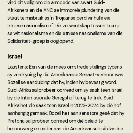
vind dit veilig om die armoede van swart Suid-
Afrikaners en die ANC se immorele plundering van die
staat te misbruik as 'n Trojaanse perd vir hulle eie
etniese nasionalisme." Die verwantskap tussen Trump
se wit nasionalisme en die etniese nasionalisme van die
Solidariteit-groep is ooglopend.
Israel
Laastens: Een van die mees omstrede stellings tydens
sy verskyning by die Amerikaanse Senaat-verhoor was
Bozell se aanduiding dat hy, indien hy bevestig word,
Suid-Afrika sal probeer oorreed om sy saak teen Israel
by die Internasionale Geregshof terug te trek. Suid-
Afrika het die saak teen Israel in 2023-2024 by dié hof
aanhangig gemaak. Bozell het aan senatore gesê dat hy
Pretoria sal probeer oorreed om dié beleid te
heroorweeg en nader aan die Amerikaanse buitelandse