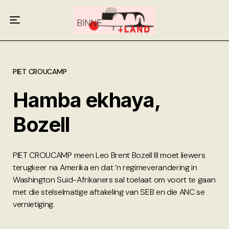
Meer oor ons
Anneliese Burgess
Ali van Wyk
PIET CROUCAMP
Hamba ekhaya,
Piet Croucamp
Bozell
Willem Kempen
Gas + Poste
PIET CROUCAMP meen Leo Brent Bozell III moet liewers
terugkeer na Amerika en dat ‘n regimeverandering in
Kop + Knoper
Washington Suid-Afrikaners sal toelaat om voort te gaan
met die stelselmatige aftakeling van SEB en die ANC se
vernietiging.