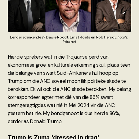
Eendersdenkendes? Dawie Roodt, Ernst Roets en Rob Hersov. 
Foto's: 
Internet
Hierdie sprekers wat in die Trojaanse perd van
ekonomiese groei en kulturele erkenning skuil, plaas teen
die belange van swart Suid-Afrikaners hul hoop op
Trump om die ANC soveel moontlik politieke skade te
berokken. Ek wil ook die ANC skade berokken. My belang
korrespondeer egter met dié van die 86% swart
stemgeregtigdes wat nié in Mei 2024 vir die ANC
gestem het nie. My bondgenoot is dus hierdie 86%,
eerder as Donald Trump.
Trump is Zuma 'dressed in drag'