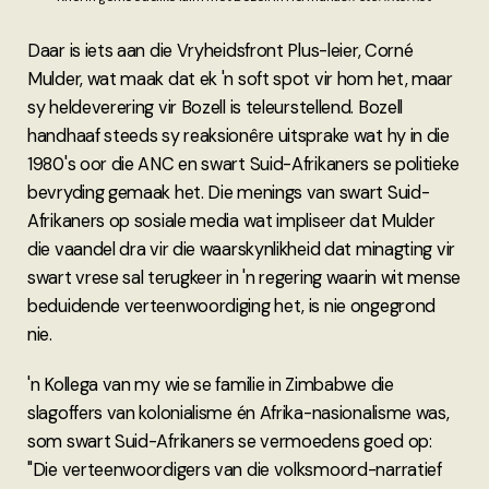
Daar is iets aan die Vryheidsfront Plus-leier, Corné
Mulder, wat maak dat ek 'n soft spot vir hom het, maar
sy heldeverering vir Bozell is teleurstellend. Bozell
handhaaf steeds sy reaksionêre uitsprake wat hy in die
1980's oor die ANC en swart Suid-Afrikaners se politieke
bevryding gemaak het. Die menings van swart Suid-
Afrikaners op sosiale media wat impliseer dat Mulder
die vaandel dra vir die waarskynlikheid dat minagting vir
swart vrese sal terugkeer in 'n regering waarin wit mense
beduidende verteenwoordiging het, is nie ongegrond
nie.
'n Kollega van my wie se familie in Zimbabwe die
slagoffers van kolonialisme én Afrika-nasionalisme was,
som swart Suid-Afrikaners se vermoedens goed op:
"Die verteenwoordigers van die volksmoord-narratief