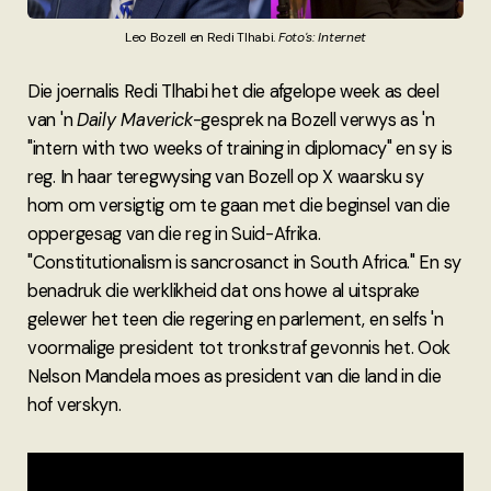
Leo Bozell en Redi Tlhabi. 
Foto's: Internet
Die joernalis Redi Tlhabi het die afgelope week as deel
van 'n
Daily Maverick
-gesprek na Bozell verwys as 'n
"intern with two weeks of training in diplomacy" en sy is
reg. In haar teregwysing van Bozell op X waarsku sy
hom om versigtig om te gaan met die beginsel van die
oppergesag van die reg in Suid-Afrika.
"Constitutionalism is sancrosanct in South Africa." En sy
benadruk die werklikheid dat ons howe al uitsprake
gelewer het teen die regering en parlement, en selfs 'n
voormalige president tot tronkstraf gevonnis het. Ook
Nelson Mandela moes as president van die land in die
hof verskyn.