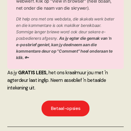
webwerf. Klik op "View in browser" (heel boaan,
net onder die naam van die skrywer).
Dit help ons met ons webdata, die skakels werk beter
en die kommentare is ook makliker bereikbaar.
Sommige langer briewe word ook deur sekere e-
posbedieners afgesny.
As jy egter die gemak van 'n
e-posbrief geniet, kan jy deelneem aan die
kommentare deur op "Comment" heel onderaan te
klik. 🔑
As jy
GRATIS LEES,
het ons kraalmuur jou met 'n
agterdeur laat inglip. Neem asseblief 'n betaalde
intekening uit.
Betaal-opsies