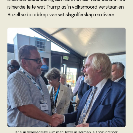
is hierdie feite wat Trump as 'n volksmoord verstaan en
Bozell se boodskap van wit slagofferskap motiveer.
Kriel in gemoedelike luim met Bozell in Hermanus. 
Foto: Internet