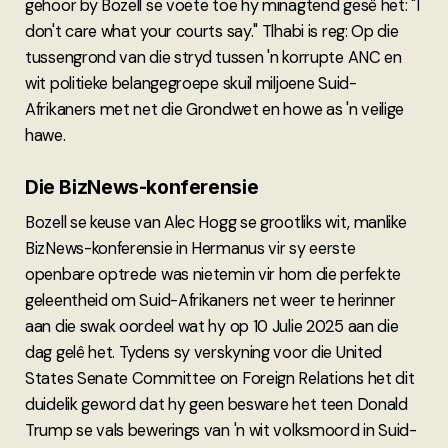
gehoor by Bozell se voete toe hy minagtend gesê het: "I
don't care what your courts say." Tlhabi is reg: Op die
tussengrond van die stryd tussen 'n korrupte ANC en
wit politieke belangegroepe skuil miljoene Suid-
Afrikaners met net die Grondwet en howe as 'n veilige
hawe.
Die BizNews-konferensie
Bozell se keuse van Alec Hogg se grootliks wit, manlike
BizNews-konferensie in Hermanus vir sy eerste
openbare optrede was nietemin vir hom die perfekte
geleentheid om Suid-Afrikaners net weer te herinner
aan die swak oordeel wat hy op 10 Julie 2025 aan die
dag gelê het. Tydens sy verskyning voor die United
States Senate Committee on Foreign Relations het dit
duidelik geword dat hy geen besware het teen Donald
Trump se vals bewerings van 'n wit volksmoord in Suid-