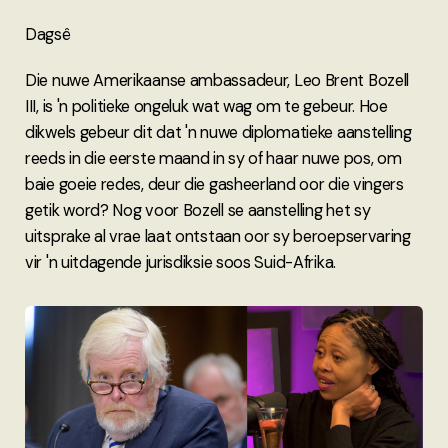
Dagsê
Die nuwe Amerikaanse ambassadeur, Leo Brent Bozell
III, is 'n politieke ongeluk wat wag om te gebeur. Hoe
dikwels gebeur dit dat 'n nuwe diplomatieke aanstelling
reeds in die eerste maand in sy of haar nuwe pos, om
baie goeie redes, deur die gasheerland oor die vingers
getik word? Nog voor Bozell se aanstelling het sy
uitsprake al vrae laat ontstaan oor sy beroepservaring
vir 'n uitdagende jurisdiksie soos Suid-Afrika.