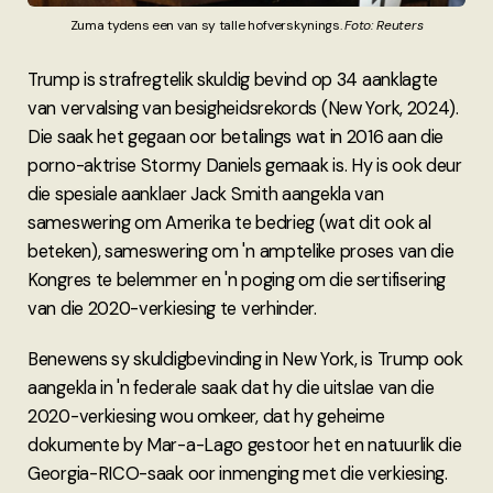
Zuma tydens een van sy talle hofverskynings. 
Foto: Reuters
Trump is strafregtelik skuldig bevind op 34 aanklagte
van vervalsing van besigheidsrekords (New York, 2024).
Die saak het gegaan oor betalings wat in 2016 aan die
porno-aktrise Stormy Daniels gemaak is. Hy is ook deur
die spesiale aanklaer Jack Smith aangekla van
sameswering om Amerika te bedrieg (wat dit ook al
beteken), sameswering om 'n amptelike proses van die
Kongres te belemmer en 'n poging om die sertifisering
van die 2020-verkiesing te verhinder.
Benewens sy skuldigbevinding in New York, is Trump ook
aangekla in 'n federale saak dat hy die uitslae van die
2020-verkiesing wou omkeer, dat hy geheime
dokumente by Mar-a-Lago gestoor het en natuurlik die
Georgia-RICO-saak oor inmenging met die verkiesing.