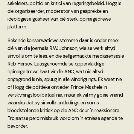
sakeleiers, politici en kritici van regeringsbeleid. Hogg is
die organiseerder, moderator van gesprekke en
ideologiese gasheer van dié sterk, opiniegedrewe
platform.
Bekende konserwatiewe stemme daar is onder meer
dié van die joernalis R.W. Johnson, wie se werk altyd
sinvol is om te lees, en die selfgemaakte mediasensasie
Rob Hersov. Laasgenoemde se oppervlakkige
opiniegedrewe haat vir die ANC, wat nie altyd
ongegrond is nie, spuug in alle windrigtings. Ek weet nie
of Hogg die politieke ontleder Prince Mashele 'n
verskyningsfooi betaal nie, maar ek wil my goeie vriend
waarsku dat sy sinvolle ontledings en soms
bloedstollende kritiek op die ANC deur 'n reaksionêre
Trojaanse perd misbruik word om 'n etniese agenda te
bevorder.