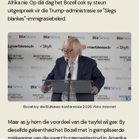
Afrika nie. Op dié dag het Bozell ook sy steun
uitgespreek vir die Trump-administrasie se "Slegs
blankes"-immigrasiebeleid.
Bozell by die BizNews-konferensie 2026. 
Foto: Internet
Maar as jy hom die voordeel van die twyfel wil gee: By
dieselfde geleentheid het Bozell met 'n geïmpliseerde
miskenning van die swart burgerregtestryd in Amerika,