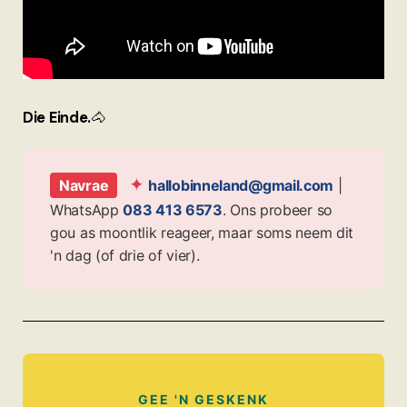
Die Einde.
🐴
✦
Navrae
hallobinneland@gmail.com
|
WhatsApp
083 413 6573
. Ons probeer so
gou as moontlik reageer, maar soms neem dit
'n dag (of drie of vier).
GEE 'N GESKENK