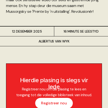
mense. En hy stap deur die museum saam met
Mussorgsky se 'Prente by 'n uitstalling'. Revolusionêr!
12 DESEMBER 2025
16 MINUTE SE LEESTYD
ALBERTUS VAN WYK
Hierdie plasing is slegs vir
lede
Registreer nou om die plasing te lees en
toegang tot die volledige biblioteek van inhoud.
Registreer nou