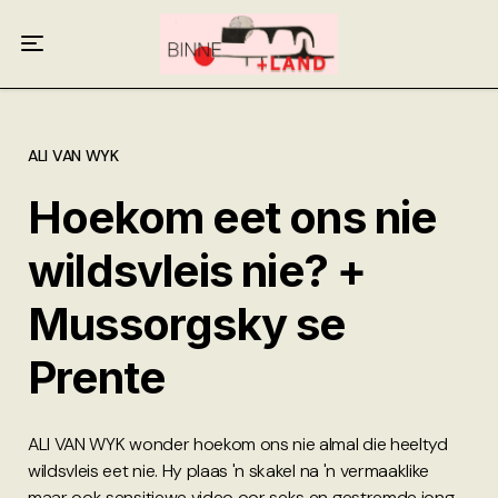
Meer oor ons
Anneliese Burgess
Ali van Wyk
ALI VAN WYK
Hoekom eet ons nie
Piet Croucamp
wildsvleis nie? +
Willem Kempen
Mussorgsky se
Gas + Poste
Prente
Kop + Knoper
ALI VAN WYK wonder hoekom ons nie almal die heeltyd
wildsvleis eet nie. Hy plaas 'n skakel na 'n vermaaklike
maar ook sensitiewe video oor seks en gestremde jong