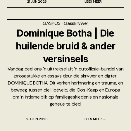
21 JUN 2026
LEES MEER →
GASPOS
⸱
Gasskrywer
Dominique Botha | Die
huilende bruid & ander
versinsels
Vandag deel ons 'n uittreksel uit 'n outofiksie-bundel van
prosastukke en essays deur die skrywer en digter
DOMINIQUE BOTHA. Dit verken herinnering en trauma, en
beweeg tussen die Hoëveld, die Oos-Kaap en Europa
om 'n intieme blik op familiegeskiedenis en nasionale
geheue te bied.
20 JUN 2026
LEES MEER →