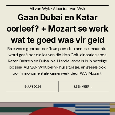
Ali van Wyk
⸱
Albertus Van Wyk
Gaan Dubai en Katar
oorleef? + Mozart se werk
wat te goed was vir geld
Baie word gepraat oor Trump en die Irannese, maar niks
word gesê oor die lot van die klein Golf-dinastieë soos
Katar, Bahrein en Dubai nie. Hierdie lande is in 'n netelige
posisie. ALI VAN WYK bekyk hul situasie, en gesels ook
oor 'n monumentale kamerwerk deur W.A. Mozart.
19 JUN 2026
LEES MEER →