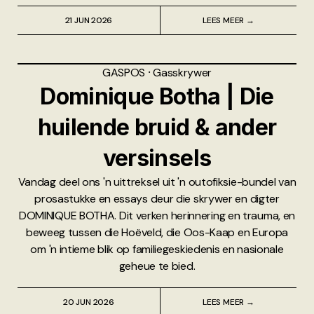
21 JUN 2026
LEES MEER →
GASPOS
⸱
Gasskrywer
Dominique Botha | Die
huilende bruid & ander
versinsels
Vandag deel ons 'n uittreksel uit 'n outofiksie-bundel van
prosastukke en essays deur die skrywer en digter
DOMINIQUE BOTHA. Dit verken herinnering en trauma, en
beweeg tussen die Hoëveld, die Oos-Kaap en Europa
om 'n intieme blik op familiegeskiedenis en nasionale
geheue te bied.
20 JUN 2026
LEES MEER →