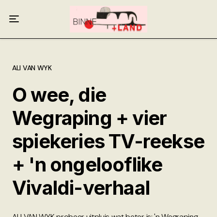
Meer oor ons
Anneliese Burgess
Ali van Wyk
ALI VAN WYK
O wee, die
Piet Croucamp
Wegraping + vier
Willem Kempen
spiekeries TV-reekse
Gas + Poste
+ 'n ongelooflike
Kop + Knoper
Vivaldi-verhaal
ALI VAN WYK probeer uitpluis wat beter is: 'n Wegraping