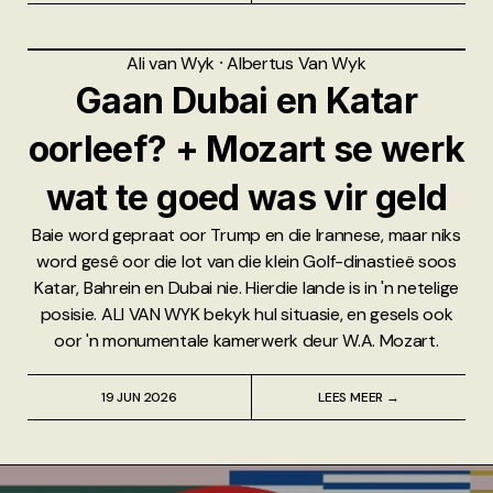
Ali van Wyk
⸱
Albertus Van Wyk
Gaan Dubai en Katar
oorleef? + Mozart se werk
wat te goed was vir geld
Baie word gepraat oor Trump en die Irannese, maar niks
word gesê oor die lot van die klein Golf-dinastieë soos
Katar, Bahrein en Dubai nie. Hierdie lande is in 'n netelige
posisie. ALI VAN WYK bekyk hul situasie, en gesels ook
oor 'n monumentale kamerwerk deur W.A. Mozart.
19 JUN 2026
LEES MEER →