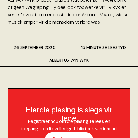
of geen Wegraping. Hy deel ook topwenke vir TV kyk en
vertel 'n verstommende storie oor Antonio Vivaldi, wie se
musiek amper vir die mensdom verlore was.
26 SEPTEMBER 2025
15 MINUTE SE LEESTYD
ALBERTUS VAN WYK
Hierdie plasing is slegs vir
lede
Registreer nou om die plasing te lees en
toegang tot die volledige biblioteek van inhoud.