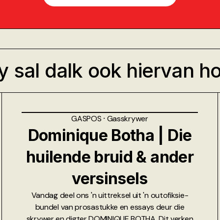
y sal dalk ook hiervan h
GASPOS
⸱
Gasskrywer
Dominique Botha | Die
huilende bruid & ander
versinsels
Vandag deel ons 'n uittreksel uit 'n outofiksie-
bundel van prosastukke en essays deur die
skrywer en digter DOMINIQUE BOTHA. Dit verken