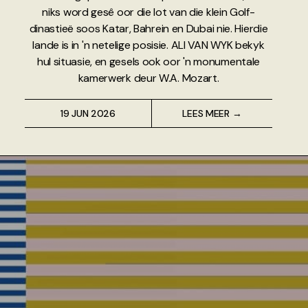
niks word gesê oor die lot van die klein Golf-
dinastieë soos Katar, Bahrein en Dubai nie. Hierdie
lande is in 'n netelige posisie. ALI VAN WYK bekyk
hul situasie, en gesels ook oor 'n monumentale
kamerwerk deur W.A. Mozart.
19 JUN 2026
LEES MEER →