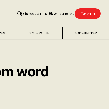
Ek is reeds 'n lid. Ek wil aanmeld
Teken in
PEN
GAS + POSTE
KOP + KNOPER
om word