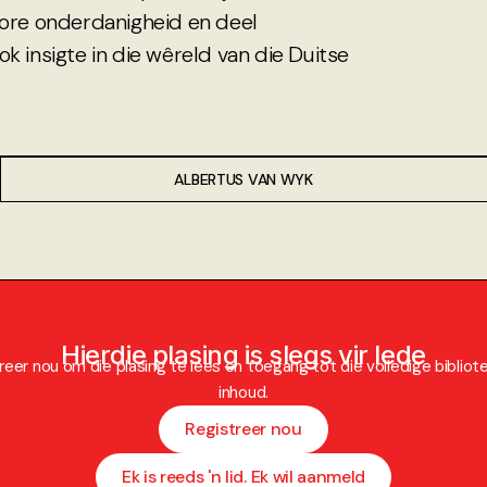
bore onderdanigheid en deel
k insigte in die wêreld van die Duitse
ALBERTUS VAN WYK
Hierdie plasing is slegs vir lede
reer nou om die plasing te lees en toegang tot die volledige bibliot
inhoud.
Registreer nou
Ek is reeds 'n lid. Ek wil aanmeld