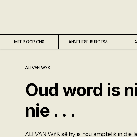
Meer oor ons
Anneliese Burgess
Ali van Wyk
MEER OOR ONS
ANNELIESE BURGESS
A
Piet Croucamp
ALI VAN WYK
Willem Kempen
Oud word is 
Gas + Poste
nie . . .
Kop + Knoper
ALI VAN WYK sê hy is nou amptelik in die l