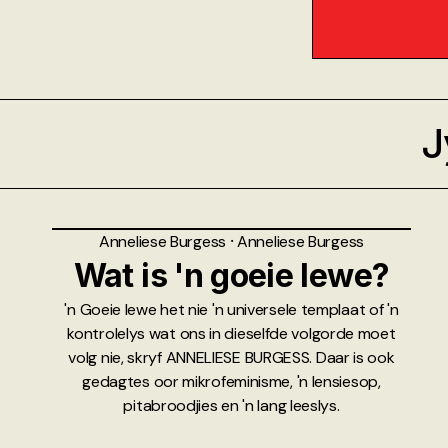
J
Anneliese Burgess
⸱
Anneliese Burgess
Wat is 'n goeie lewe?
'n Goeie lewe het nie 'n universele templaat of 'n
kontrolelys wat ons in dieselfde volgorde moet
volg nie, skryf ANNELIESE BURGESS. Daar is ook
gedagtes oor mikrofeminisme, 'n lensiesop,
pitabroodjies en 'n lang leeslys.