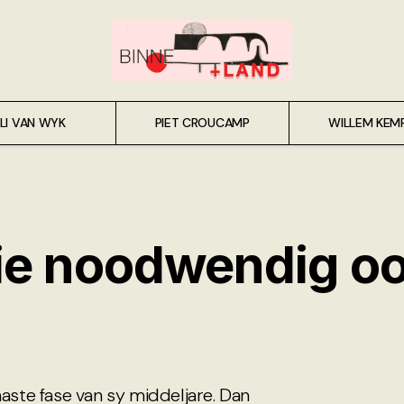
LI VAN WYK
PIET CROUCAMP
WILLEM KEM
nie noodwendig o
aaste fase van sy middeljare. Dan