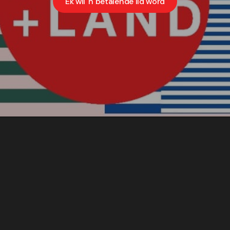
Ek wil 'n betalende lid word