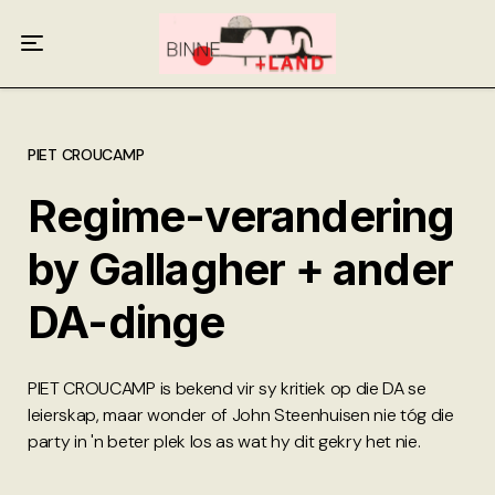
Meer oor ons
Anneliese Burgess
Ali van Wyk
PIET CROUCAMP
Regime-verandering
Piet Croucamp
by Gallagher + ander
Willem Kempen
DA-dinge
Gas + Poste
Kop + Knoper
PIET CROUCAMP is bekend vir sy kritiek op die DA se
leierskap, maar wonder of John Steenhuisen nie tóg die
party in 'n beter plek los as wat hy dit gekry het nie.