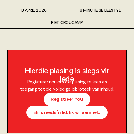
13 APRIL 2026
8 MINUTE SE LEESTYD
PIET CROUCAMP
Hierdie plasing is slegs vir
lede
Registreer nou om die plasing te lees en
toegang tot die volledige biblioteek van inhoud.
Registreer nou
Ek is reeds 'n lid. Ek wil aanmeld