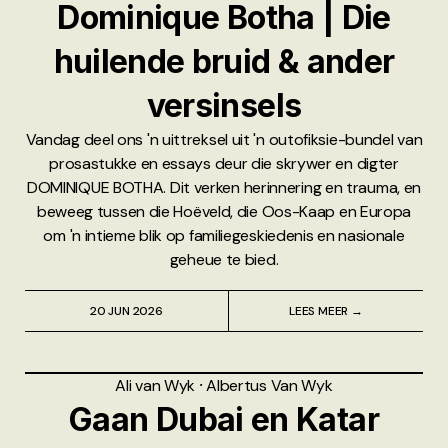
Dominique Botha | Die
huilende bruid & ander
versinsels
Vandag deel ons 'n uittreksel uit 'n outofiksie-bundel van
prosastukke en essays deur die skrywer en digter
DOMINIQUE BOTHA. Dit verken herinnering en trauma, en
beweeg tussen die Hoëveld, die Oos-Kaap en Europa
om 'n intieme blik op familiegeskiedenis en nasionale
geheue te bied.
20 JUN 2026
LEES MEER →
Ali van Wyk
⸱
Albertus Van Wyk
Gaan Dubai en Katar