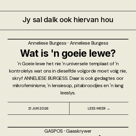
Jy sal dalk ook hiervan hou
Anneliese Burgess
⸱
Anneliese Burgess
Wat is 'n goeie lewe?
'n Goeie lewe het nie 'n universele templaat of 'n
kontrolelys wat ons in dieselfde volgorde moet volg nie,
skryf ANNELIESE BURGESS. Daar is ook gedagtes oor
mikrofeminisme, 'n lensiesop, pitabroodjies en 'n lang
leeslys.
21 JUN 2026
LEES MEER →
GASPOS
⸱
Gasskrywer