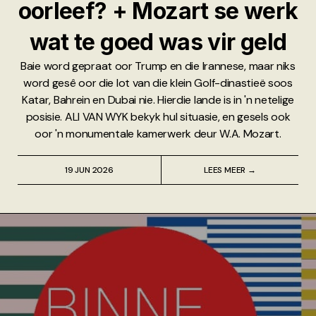
oorleef? + Mozart se werk
wat te goed was vir geld
Baie word gepraat oor Trump en die Irannese, maar niks
word gesê oor die lot van die klein Golf-dinastieë soos
Katar, Bahrein en Dubai nie. Hierdie lande is in 'n netelige
posisie. ALI VAN WYK bekyk hul situasie, en gesels ook
oor 'n monumentale kamerwerk deur W.A. Mozart.
19 JUN 2026
LEES MEER →