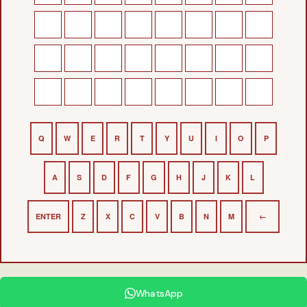
Q
W
E
R
T
Y
U
I
O
P
A
S
D
F
G
H
J
K
L
ENTER
Z
X
C
V
B
N
M
←
WhatsApp