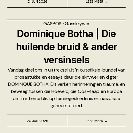
21 JUN 2026
LEES MEER →
GASPOS
⸱
Gasskrywer
Dominique Botha | Die
huilende bruid & ander
versinsels
Vandag deel ons 'n uittreksel uit 'n outofiksie-bundel van
prosastukke en essays deur die skrywer en digter
DOMINIQUE BOTHA. Dit verken herinnering en trauma, en
beweeg tussen die Hoëveld, die Oos-Kaap en Europa
om 'n intieme blik op familiegeskiedenis en nasionale
geheue te bied.
20 JUN 2026
LEES MEER →