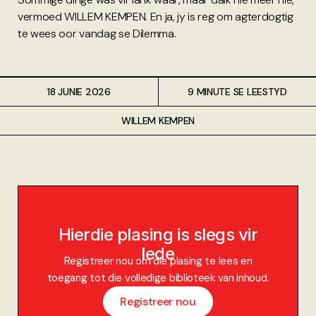
vermoed WILLEM KEMPEN. En ja, jy is reg om agterdogtig
te wees oor vandag se Dilemma.
18 JUNIE 2026
9 MINUTE SE LEESTYD
WILLEM KEMPEN
Hierdie plasing is slegs vir
lede
Registreer nou om die plasing te lees en
toegang tot die volledige biblioteek van inhoud.
Registreer nou