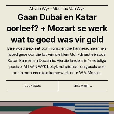
Ali van Wyk
⸱
Albertus Van Wyk
Gaan Dubai en Katar
oorleef? + Mozart se werk
wat te goed was vir geld
Baie word gepraat oor Trump en die Irannese, maar niks
word gesê oor die lot van die klein Golf-dinastieë soos
Katar, Bahrein en Dubai nie. Hierdie lande is in 'n netelige
posisie. ALI VAN WYK bekyk hul situasie, en gesels ook
oor 'n monumentale kamerwerk deur W.A. Mozart.
19 JUN 2026
LEES MEER →