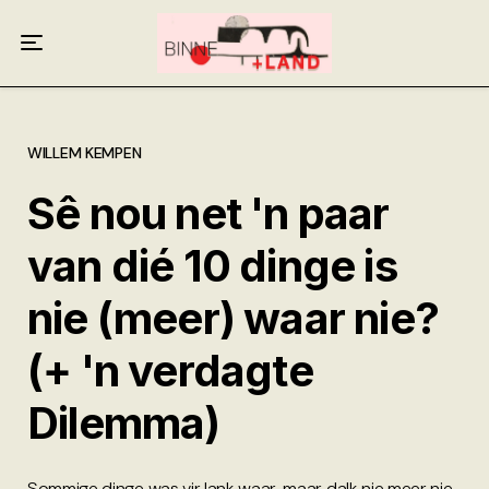
Meer oor ons
Anneliese Burgess
Ali van Wyk
WILLEM KEMPEN
Sê nou net 'n paar
Piet Croucamp
van dié 10 dinge is
Willem Kempen
nie (meer) waar nie?
Gas + Poste
(+ 'n verdagte
Kop + Knoper
Dilemma)
Sommige dinge was vir lank waar, maar dalk nie meer nie,